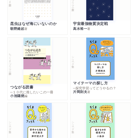
昆虫はなぜ海にいないのか
宇宙最強物質決定戦
朝野維起
高水裕一
著
著
ちくまプリマー新書
シリーズ・全集
マイテーマの探し方
つながる読書
─探究学習ってどうやるの？
片岡則夫
著
─１０代に推したいこの一冊
小池陽慈
編
シリーズ・全集
シリーズ・全集