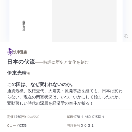
筑摩選書
日本の伏流
——時評に歴史と文化を刻む
伊東光晴
著
この国は、 なぜ変われないのか。
通貨危機、政権交代、大震災・原発事故を経ても、日本は変わ
らない。現在の閉塞状況は、いつ、いかにして始まったのか。
変動著しい時代の深層を経済学の泰斗が斬る！
円
定価
ISBN
1,760
（10％税込）
978-4-480-01533-4
Cコード
整理番号
0336
００３１