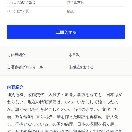
四六判
刊行日
判型
2011/12/13
頁
ページ数
解説
256
購入する
内容紹介
目次
著作者プロフィール
感想をおくる
内容紹介
通貨危機、政権交代、大震災・原発大事故を経ても、日本は変
わらない。現在の閉塞状況は、いつ、いかにして始まったの
か。誰がそれを引き起こしたのか。当代の碩学が、文化、社
会、政治経済に亘り縦横に筆を揮った時評を再構成、肥大化
し、宿痾となっているこの国の病理、日本の深層を掘り起こ
す。その視座の鋭さ深さ確かさで話題を呼んだ幻の社会経済戯