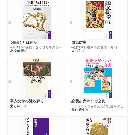
〈生命〉とは何か
国民防空
─科学的生命観、２６００年の歴史とその超克
─日本的危機対応の失敗と教訓
小松美彦
吉川仁
著
著
平安文学の謎を解く
恋愛少女マンガ全史
土方洋一
─ラブコメと若者文化の変遷を探る
著
長山靖生
著