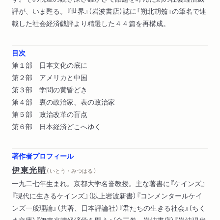
評が、いま甦る。『世界』（岩波書店）誌に「朔北胡笳」の筆名で連
載した社会経済戯評より精選した４４篇を再構成。
目次
第１部 日本文化の底に
第２部 アメリカと中国
第３部 学問の黄昏どき
第４部 裏の政治家、表の政治家
第５部 政治改革の盲点
第６部 日本経済どこへゆく
著作者プロフィール
伊東光晴
（ いとう・みつはる ）
一九二七年生まれ。京都大学名誉教授。主な著書に『ケインズ』
『現代に生きるケインズ』（以上岩波新書）『コンメンタールケイ
ンズ一般理論』（共著、日本評論社）『君たちの生きる社会』（ちく