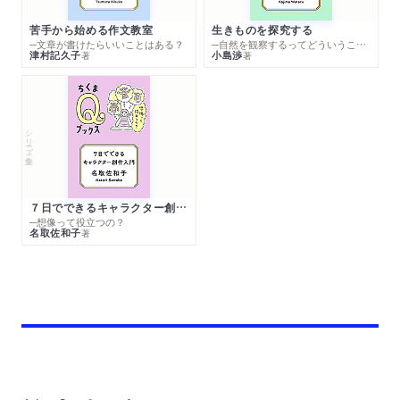
苦手から始める作文教室
生きものを探究する
─文章が書けたらいいことはある？
─自然を観察するってどういうこと？
津村記久子
小島渉
著
著
シリーズ・全集
７日でできるキャラクター創作入門
─想像って役立つの？
名取佐和子
著