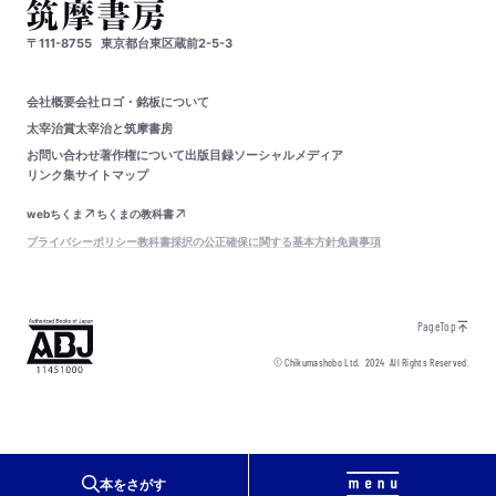
〒111-8755
東京都台東区蔵前2-5-3
会社概要
会社ロゴ・銘板について
太宰治賞
太宰治と筑摩書房
お問い合わせ
著作権について
出版目録
ソーシャルメディア
リンク集
サイトマップ
webちくま
ちくまの教科書
プライバシーポリシー
教科書採択の公正確保に関する基本方針
免責事項
PageTop
© Chikumashobo Ltd.
2024
All Rights Reserved.
本をさがす