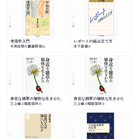
ちくま文庫
ちくま学芸文庫
考現学入門
レポートの組み立て方
今和次郎
藤森照信
木下是雄
著
編
著
ちくま文庫
ちくま文庫
身近な雑草の愉快な生きかた
身近な雑草の愉快な生きかた
三上修
稲垣栄洋
三上修
稲垣栄洋
著
著
著
著
ちくまプリマー新書
ちくま新書