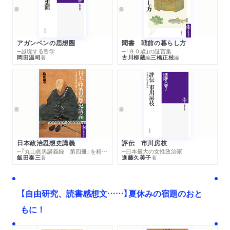
アガンベンの思想圏
聞書 戦前の暮らし方
─越境する哲学
─「９０歳」の証言集
岡田温司
古川柳蔵
三橋正枝
著
編
編
日本政治思想史講義
評伝 市川房枝
─『丸山眞男講義録 第四冊』を精読する
─日本最大の女性政治家
飯田泰三
進藤久美子
著
著
【自由研究、読書感想文……】夏休みの宿題のおと
もに！