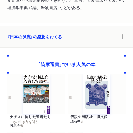
ま文庫）『伊東光晴経済学を問う』（全三巻、岩波書店）『岩波現代
経済学事典』（編、岩波書店）などがある。
『日本の伏流』の感想をおくる
「筑摩選書」でいま人気の本
ナチスに抗した若者たち
伝説の出版社 博文館
─その生き方を問う
堀啓子
著
岡典子
著