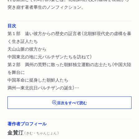
突き崩す著者畢生のノンフィクション。
目次
第１部 遠い彼方からの歴史の証言者（北朝鮮現代史の虚構を暴
く生き証人たち
天山山脈の彼方から
中国東北の地に元パルチザンたちを訪ねて）
第２部 満州の荒野に散った朝鮮独立運動の志士たち（中国大陸
を舞台に
中国革命に挺身した朝鮮人たち
満州―東北抗日パルチザンの誕生）
第３部 幻の狙撃旅団（抗日連軍のソ連領逃避と南北の野営
目次をすべて読む
第８８旅団の成立
ソ連軍に組み込まれた隊員たちの生活
独・日の敗色と旅団の参戦準備
著作者プロフィール
密やかな「凱旋」）
金賛汀
（ きむ・ちゃんじょん ）