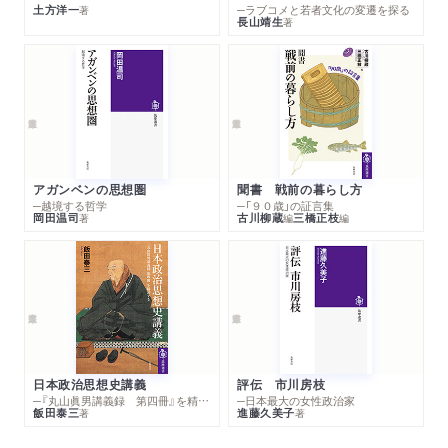
土方洋一
─ラブコメと若者文化の変遷を探る
著
長山靖生
著
アガンベンの思想圏
聞書 戦前の暮らし方
─越境する哲学
─「９０歳」の証言集
岡田温司
古川柳蔵
三橋正枝
著
編
編
日本政治思想史講義
評伝 市川房枝
─『丸山眞男講義録 第四冊』を精読する
─日本最大の女性政治家
飯田泰三
進藤久美子
著
著