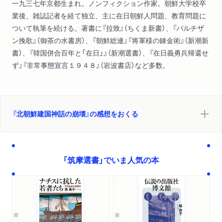
一九三七年京都生まれ。ノンフィクション作家。朝鮮大学校卒
業後、雑誌記者を経て独立、主に在日朝鮮人問題、教育問題に
ついて執筆を続ける。著書に『拉致』（ちくま新書）、『パルチザ
ン挽歌』（御茶の水書房）、『朝鮮総連』『将軍様の錬金術』（新潮新
書）、『韓国併合百年と「在日」』（新潮選書）、『在日義勇兵帰還せ
ず』『非常事態宣言１９４８』（岩波書店）など多数。
『北朝鮮建国神話の崩壊』の感想をおくる
「筑摩選書」でいま人気の本