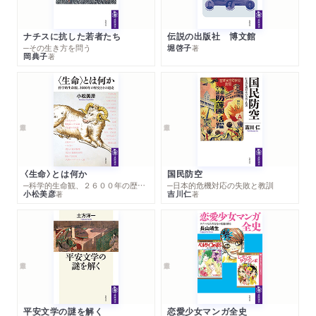
ナチスに抗した若者たち
伝説の出版社 博文館
─その生き方を問う
堀啓子
著
岡典子
著
〈生命〉とは何か
国民防空
─科学的生命観、２６００年の歴史とその超克
─日本的危機対応の失敗と教訓
小松美彦
吉川仁
著
著
平安文学の謎を解く
恋愛少女マンガ全史