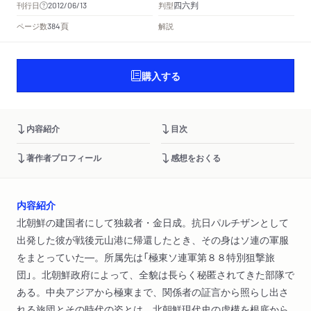
四六判
刊行日
判型
2012/06/13
頁
ページ数
解説
384
購入する
内容紹介
目次
著作者プロフィール
感想をおくる
内容紹介
北朝鮮の建国者にして独裁者・金日成。抗日パルチザンとして
出発した彼が戦後元山港に帰還したとき、その身はソ連の軍服
をまとっていた―。所属先は「極東ソ連軍第８８特別狙撃旅
団」。北朝鮮政府によって、全貌は長らく秘匿されてきた部隊で
ある。中央アジアから極東まで、関係者の証言から照らし出さ
れる旅団とその時代の姿とは。北朝鮮現代史の虚構を根底から