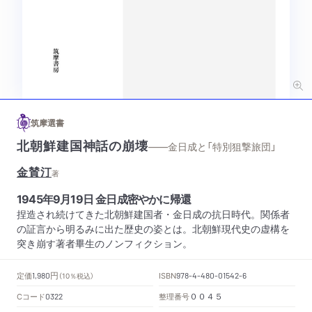
筑摩選書
北朝鮮建国神話の崩壊
——金日成と「特別狙撃旅団」
金賛汀
著
1945年9月19日 金日成密やかに帰還
捏造され続けてきた北朝鮮建国者・金日成の抗日時代。関係者
の証言から明るみに出た歴史の姿とは。北朝鮮現代史の虚構を
突き崩す著者畢生のノンフィクション。
円
定価
ISBN
1,980
（10％税込）
978-4-480-01542-6
Cコード
整理番号
0322
００４５