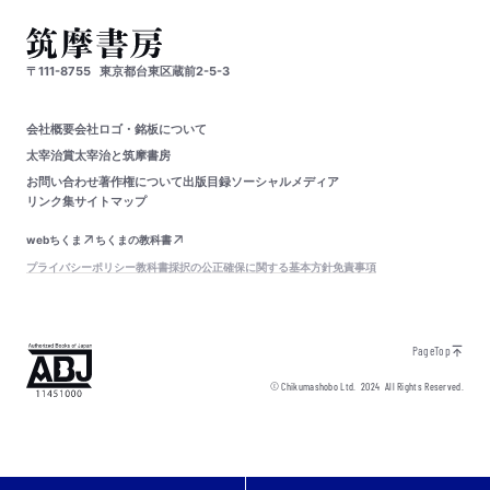
〒111-8755
東京都台東区蔵前2-5-3
会社概要
会社ロゴ・銘板について
太宰治賞
太宰治と筑摩書房
お問い合わせ
著作権について
出版目録
ソーシャルメディア
リンク集
サイトマップ
webちくま
ちくまの教科書
プライバシーポリシー
教科書採択の公正確保に関する基本方針
免責事項
PageTop
© Chikumashobo Ltd.
2024
All Rights Reserved.