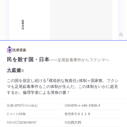
筑摩選書
民を殺す国・日本
——足尾鉱毒事件からフクシマへ
大庭健
著
この国を規定し続ける「構造的な無責任」体制＝国家教。フクシ
マも足尾鉱毒事件もこの体制が生んだ。この体制をいかに超克
するか。倫理学者による渾身の書！
円
定価
ISBN
1,870
（10％税込）
978-4-480-01626-3
Cコード
整理番号
0336
０１１９
四六判
刊行日
判型
2015/08/07