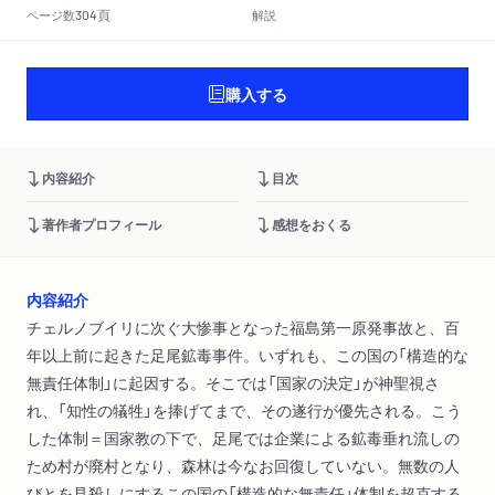
頁
ページ数
解説
304
購入する
内容紹介
目次
著作者プロフィール
感想をおくる
内容紹介
チェルノブイリに次ぐ大惨事となった福島第一原発事故と、百
年以上前に起きた足尾鉱毒事件。いずれも、この国の「構造的な
無責任体制」に起因する。そこでは「国家の決定」が神聖視さ
れ、「知性の犠牲」を捧げてまで、その遂行が優先される。こう
した体制＝国家教の下で、足尾では企業による鉱毒垂れ流しの
ため村が廃村となり、森林は今なお回復していない。無数の人
びとを見殺しにするこの国の「構造的な無責任」体制を超克する