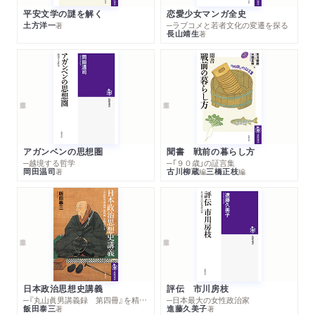
平安文学の謎を解く
恋愛少女マンガ全史
土方洋一
─ラブコメと若者文化の変遷を探る
著
長山靖生
著
アガンベンの思想圏
聞書 戦前の暮らし方
─越境する哲学
─「９０歳」の証言集
岡田温司
古川柳蔵
三橋正枝
著
編
編
日本政治思想史講義
評伝 市川房枝
─『丸山眞男講義録 第四冊』を精読する
─日本最大の女性政治家
飯田泰三
進藤久美子
著
著