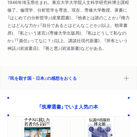
1946年埼玉県生まれ。東京大学大学院人文科学研究科博士課程
修了。倫理学、分析哲学を専攻。現在、専修大学教授。著書に
『はじめての分析哲学』(産業図書)、『他者とは誰のことか』『権力
とはどんな力か』『自分であるとはどんなことか』(以上、勁草書
房)、『私という迷宮』(専修大学出版局)、『私はどうして私なの
か』『「責任」ってなに？』(以上、講談社現代新書)、『所有という
神話』(岩波書店)、『善と悪』(岩波新書)などがある。
『民を殺す国・日本』の感想をおくる
「筑摩選書」でいま人気の本