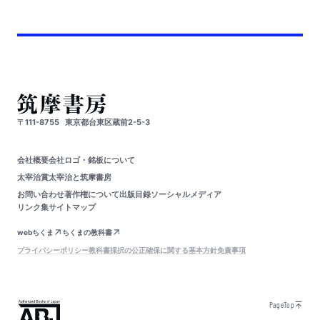
〒111-8755
東京都台東区蔵前2-5-3
会社概要
会社ロゴ・銘板について
太宰治賞
太宰治と筑摩書房
お問い合わせ
著作権について
出版目録
ソーシャルメディア
リンク集
サイトマップ
webちくま
ちくまの教科書
プライバシーポリシー
教科書採択の公正確保に関する基本方針
免責事項
PageTop