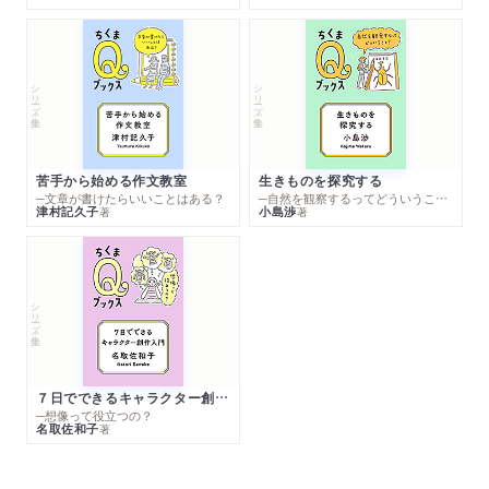
シリーズ・全集
シリーズ・全集
苦手から始める作文教室
生きものを探究する
─文章が書けたらいいことはある？
─自然を観察するってどういうこと？
津村記久子
小島渉
著
著
シリーズ・全集
７日でできるキャラクター創作入門
─想像って役立つの？
名取佐和子
著