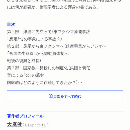
には何が必要か。倫理学者による渾身の書である。
目次
第１部 津波に先立って（東フクシマ原発事故
「想定外」の事象による事故？）
第２部 足尾から東フクシマへ（殖産興業からアシオへ
「帝国の生命線」から総動員体制へ
戦後の復興と成長）
第３部 国家教―見殺しの制度化（集団と責任
官による「公」の簒奪
国家教はどのように存続してきたか？）
国家教に膝を屈しないために…
目次をすべて読む
著作者プロフィール
大庭健
（ おおば・たけし ）