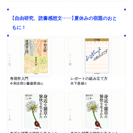
【自由研究、読書感想文……】夏休みの宿題のおと
もに！
ちくま文庫
ちくま学芸文庫
考現学入門
レポートの組み立て方
今和次郎
藤森照信
木下是雄
著
編
著
ちくま文庫
ちくま文庫