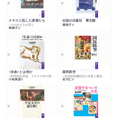
ナチスに抗した若者たち
伝説の出版社 博文館
─その生き方を問う
堀啓子
著
岡典子
著
〈生命〉とは何か
国民防空
─科学的生命観、２６００年の歴史とその超克
─日本的危機対応の失敗と教訓
小松美彦
吉川仁
著
著