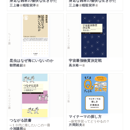
身近な雑草の愉快な生きかた
身近な雑草の愉快な生きかた
三上修
稲垣栄洋
三上修
稲垣栄洋
著
著
著
著
ちくまプリマー新書
ちくま新書
昆虫はなぜ海にいないのか
宇宙最強物質決定戦
朝野維起
高水裕一
著
著
ちくまプリマー新書
シリーズ・全集
マイテーマの探し方
つながる読書
─探究学習ってどうやるの？
片岡則夫
著
─１０代に推したいこの一冊
小池陽慈
編