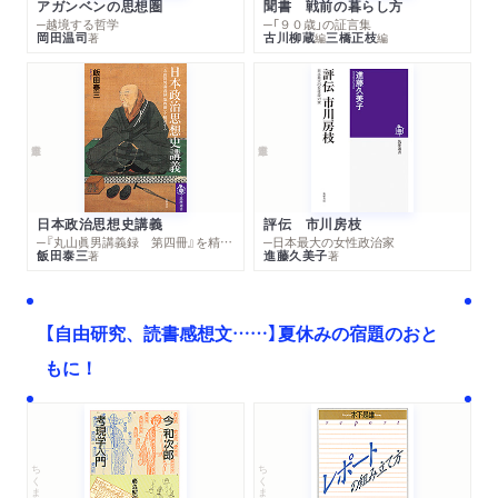
アガンベンの思想圏
聞書 戦前の暮らし方
─越境する哲学
─「９０歳」の証言集
岡田温司
古川柳蔵
三橋正枝
著
編
編
日本政治思想史講義
評伝 市川房枝
─『丸山眞男講義録 第四冊』を精読する
─日本最大の女性政治家
飯田泰三
進藤久美子
著
著
【自由研究、読書感想文……】夏休みの宿題のおと
もに！
ちくま文庫
ちくま学芸文庫