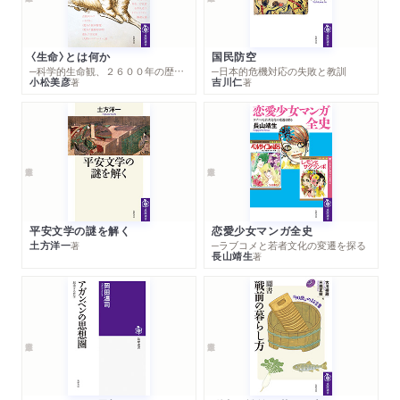
〈生命〉とは何か
国民防空
─科学的生命観、２６００年の歴史とその超克
─日本的危機対応の失敗と教訓
小松美彦
吉川仁
著
著
平安文学の謎を解く
恋愛少女マンガ全史
土方洋一
─ラブコメと若者文化の変遷を探る
著
長山靖生
著