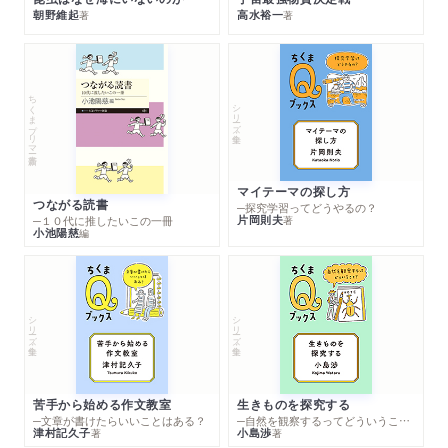
朝野維起
高水裕一
著
著
ちくまプリマー新書
シリーズ・全集
マイテーマの探し方
つながる読書
─探究学習ってどうやるの？
片岡則夫
著
─１０代に推したいこの一冊
小池陽慈
編
シリーズ・全集
シリーズ・全集
苦手から始める作文教室
生きものを探究する
─文章が書けたらいいことはある？
─自然を観察するってどういうこと？
津村記久子
小島渉
著
著