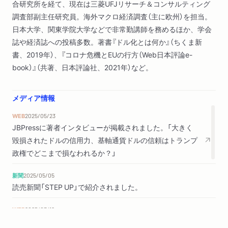
合研究所を経て、現在は三菱UFJリサーチ＆コンサルティング
２ ロシアの急速な人民元化
調査部副主任研究員。海外マクロ経済調査（主に欧州）を担当。
３ BRICS共通通貨構想
日本大学、関東学院大学などで非常勤講師を務めるほか、学会
誌や経済誌への投稿多数。著書『ドル化とは何か』（ちくま新
第４章 脱ドル化の試みとその挫折
書、2019年）、『コロナ危機とEUの行方（Web日本評論e-
１ 暗号資産と脱ドル化
book）』（共著、日本評論社、2021年）など。
２ トルコの脱ドル化
３ メキシコの脱ドル化
メディア情報
第５章 米ドルは盤石なのか
WEB
2025/05/23
１ 健全性を失う米国の経済運営
JBPressに著者インタビューが掲載されました。「大きく
２ 経済制裁と米ドルの信用力
毀損されたドルの信用力、基軸通貨ドルの信頼はトランプ
３ CBDCの登場と米ドル
政権でどこまで損なわれるか？」
終 章 基軸通貨と日本円
新聞
2025/05/05
１ 利上げと日本円
読売新聞「STEP UP」で紹介されました。
２ 日本円と株式市場
３ 基軸通貨と日本経済
WEB
2025/03/12
プレジデントオンラインに抜粋が公開されました。「｢日本