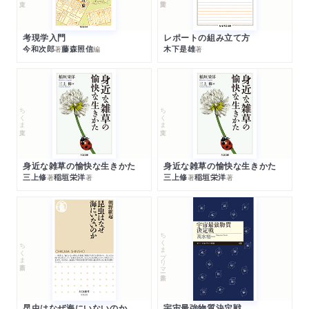
考現学入門
レポートの組み立て方
今和次郎
藤森照信
木下是雄
著
編
著
ちくま文庫
ちくま文庫
身近な雑草の愉快な生きかた
身近な雑草の愉快な生きかた
三上修
稲垣栄洋
三上修
稲垣栄洋
著
著
著
著
ちくまプリマー新書
ちくま新書
昆虫はなぜ海にいないのか
宇宙最強物質決定戦