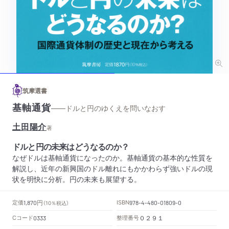
筑摩選書
基軸通貨
——ドルと円のゆくえを問いなおす
土田陽介
著
ドルと円の未来はどうなるのか？
なぜドルは基軸通貨になったのか。基軸通貨の基本的な性質を
解説し、近年の新興国のドル離れにもかかわらず強いドルの現
状を明快に分析。円の未来も展望する。
円
定価
ISBN
1,870
（10％税込）
978-4-480-01809-0
Cコード
整理番号
0333
０２９１