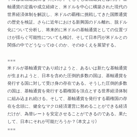
軸通貨の定義や成立経緯と、米ドルを中心に構築された現代の
世界経済体制を解説し、米ドルの覇権に挑戦してきた国際通貨
の歴史を検証。さらに近年における新興国のドル離れ、脱ドル
化について分析し、将来的に米ドルの基軸通貨としての位置づ
けが揺らぐ可能性についても検討。そして日本円が米ドルとの
関係の中でどうなってゆくのか、そのゆくえを展望する。
===
米ドルが基軸通貨であり続けようと、あるいは新たな基軸通貨
が生まれようと、日本を含めた圧倒的多数の国は、基軸通貨を
発行する国に対して受け身の存在である。そうした圧倒的多数
の国は、基軸通貨を発行する覇権国を頂点とする世界経済体制
に組み込まれ続ける。そして、基軸通貨を発行する覇権国の存
在を念頭に、健全なマクロ経済運営に努めることができる経済
だけが、為替レートを安定させることができるのである。果た
して、日本にそれが可能だろうか？（本文より）
===