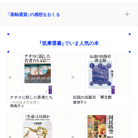
はアメリカの同盟国だから大丈夫｣は幻想である…トラン
参考文献
プ大統領が"追加関税"を連発する本当の理由」
あとがき
『基軸通貨』の感想をおくる
新聞
2025/01/11
日本経済新聞で紹介されました。
「筑摩選書」でいま人気の本
ナチスに抗した若者たち
伝説の出版社 博文館
─その生き方を問う
堀啓子
著
岡典子
著