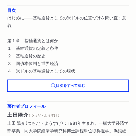
目次
はじめに――基軸通貨としての米ドルの位置づけを問い直す意
義
第１章 基軸通貨とは何か
１ 基軸通貨の定義と条件
２ 基軸通貨の歴史
３ 国債本位制と世界経済
４ 米ドルの基軸通貨としての現状
目次をすべて読む
第２章 ルーブル、円、ユーロと米ドル
１ ルーブル――ソ連型計画経済の挫折
２ 円――財政維持の犠牲者
著作者プロフィール
３ ユーロ――通貨統合の限界
土田陽介
（ つちだ・ようすけ ）
土田 陽介（つちだ・ようすけ）：1981年生まれ。一橋大学経済学
第３章 BRICSによるドル離れ
部卒業、同大学院経済学研究科博士課程単位取得退学。浜銀総
１ 進まぬ人民元の国際化