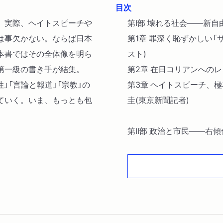
目次
。実際、ヘイトスピーチや
第I部 壊れる社会――新
は事欠かない。ならば日本
第1章 罪深く恥ずかしい「
本書ではその全体像を明ら
スト)
第一級の書き手が結集。
第2章 在日コリアンへのレ
性」「言論と報道」「宗教」の
第3章 ヘイトスピーチ、
ていく。いま、もっとも包
圭(東京新聞記者)
第II部 政治と市民――右
第4章 排外主義とへイトス
第5章 自民党の右傾化――
第6章 有権者の「右傾化」
第III部 国家と教育――
第7章 〈震災後〉の日本に