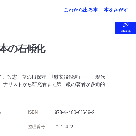
これから出る本
本をさがす
share
share
本の右傾化
チ、改憲、草の根保守、「慰安婦報道」……。現代
ャーナリストから研究者まで第一級の著者が多角的
ISBN
978-4-480-01649-2
）
整理番号
０１４２