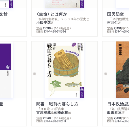
おわりに 塚田穂高
文館
〈生命〉とは何か
国民防空
─科学的生命観、２６００年の歴史とその超克
─日本的危機対
小松美彦
吉川仁
著
著
あとがき
）
定価:
円
（10％税込み）
定価:
円
（1
2,090
2,310
ISBN:
ISBN:
978-4-480-01850-2
978-4-480-
「日本の右傾化」を考える
「日本の右傾化」関連年表
圏
聞書 戦前の暮らし方
日本政治思
─「９０歳」の証言集
古川柳蔵
三橋正枝
飯田泰三
編
編
著
）
定価:
円
（10％税込み）
定価:
円
（1
2,530
2,310
ISBN:
ISBN:
978-4-480-01835-9
978-4-480-0