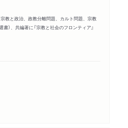
とその後 大内裕和(教育社会学者)
動、宗教と政治、政教分離問題、カルト問題、宗教
、親、教師をつくる教育政策 杉原里美(朝日新聞記
摩選書）、共編著に『宗教と社会のフロンティア』
上からの押し付け、連動する草の根
四条はなぜ狙われるのか 清末愛砂(家族法・憲法学
る保守の動き 斉藤正美(社会学者)
「家族の絆」 堀内京子(朝日新聞記者)
己賛美と憎悪の連鎖に向き合う
いう国民の物語 早川タダノリ(編集者)
"、「WGIP」論の現在 能川元一(哲学研究者)