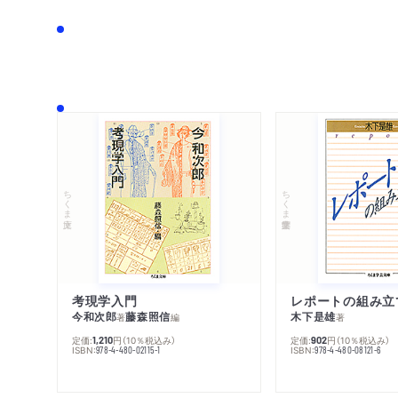
ちくま文庫
ちくま学芸文庫
考現学入門
レポートの組み立
今和次郎
藤森照信
木下是雄
著
編
著
定価:
円
（10％税込み）
定価:
円
（10％税込み）
1,210
902
ISBN:
ISBN:
978-4-480-02115-1
978-4-480-08121-6