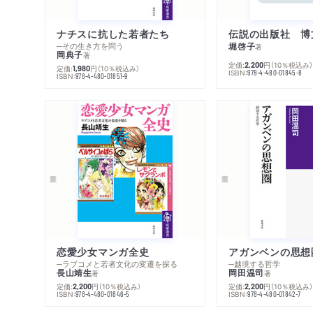
ナチスに抗した若者たち
伝説の出版社 博
─その生き方を問う
堀啓子
著
岡典子
著
定価:
円
（10％税込み
2,200
定価:
円
（10％税込み）
1,980
ISBN:
978-4-480-01845-8
ISBN:
978-4-480-01851-9
恋愛少女マンガ全史
アガンベンの思想
─ラブコメと若者文化の変遷を探る
─越境する哲学
長山靖生
岡田温司
著
著
定価:
円
（10％税込み）
定価:
円
（10％税込み
2,200
2,200
ISBN:
ISBN:
978-4-480-01846-5
978-4-480-01842-7