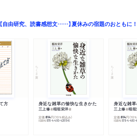
【自由研究、読書感想文……】夏休みの宿題のおともに
ちくま文庫
ちくま文庫
て方
身近な雑草の愉快な生きかた
身近な雑草
三上修
稲垣栄洋
三上修
稲垣
著
著
著
定価:
円
（10％税込み）
定価:
円
（10
814
814
ISBN:
ISBN:
978-4-480-42819-6
978-4-480-