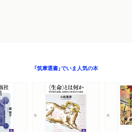
第15章 狙われ続ける「慰
第16章 暴走する権力と言
崎基(神奈川新聞記者)
第VI部 蠢動する宗教―
第17章 神道政治連盟の
流れ 島薗進(宗教学者)
「筑摩選書」でいま人気の本
第18章 創価学会・公明党
第19章 統一教会=勝共連
ーナリスト)
第20章 幸福の科学=幸
郎(ジャーナリスト)
第21章 「宗教の右傾化」
から 塚田穂高(宗教社会学