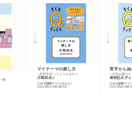
シリーズ・全集
シリーズ・全集
マイテーマの探し方
苦手から始
─探究学習ってどうやるの？
─文章が書けた
片岡則夫
津村記久子
著
著
一冊
定価:
円
（10％税込み）
定価:
円
（1
1,320
1,210
ISBN:
ISBN:
978-4-480-25117-6
978-4-480-2