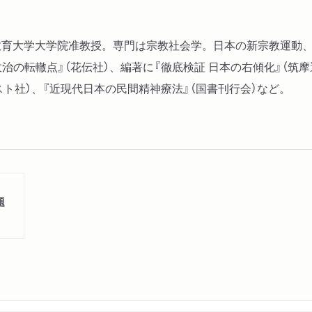
(宗教社会学者)
第8章 教育基本法「改定」
上越教育大学大学院准教授。専門は宗教社会学。日本の新宗教運
第9章 国に都合のいい子
治の転轍点』（花伝社）、編著に『徹底検証 日本の右傾化』（筑
者)
スト社）、『近現代日本の民間精神療法』（国書刊行会）など。
第IV部 家族と女性――
第10章 重要条文・憲法二
者)
第11章 結婚、家族をめぐ
題
第12章 税制で誘導される
第V部 言論と報道――自
第13章 「日本スゴイ」と
第14章 “歴史戦の決戦兵器