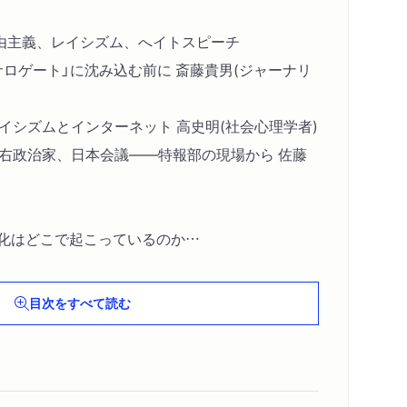
自由主義、レイシズム、へイトスピーチ
サロゲート」に沈み込む前に 斎藤貴男(ジャーナリ
イシズムとインターネット 高史明(社会心理学者)
極右政治家、日本会議――特報部の現場から 佐藤
傾化はどこで起こっているのか
ピーチ 樋口直人(社会学者)
その原因を分析する 中北浩爾(政治学者)
目次をすべて読む
を検証する 竹中佳彦(政治学者)
強まる統制、侵蝕される個人
おけるネオナショナリズム マーク・R・マリンズ