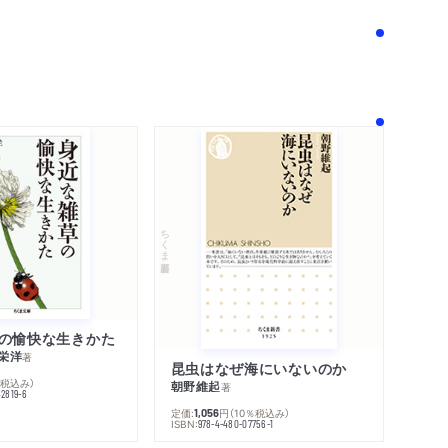
！
ちくま新書
の愉快な生きかた
栄洋
著
昆虫はなぜ海にいないのか
％税込み）
朝野維起
著
42819-6
定価:
円
（10％税込み）
1,056
ISBN:
978-4-480-07756-1