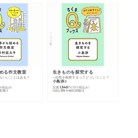
シリーズ・全集
める作文教室
生きものを探究する
らいいことはある？
─自然を観察するってどういうこと？
小島渉
著
0％税込み）
定価:
円
（10％税込み）
1,540
ISBN:
5138-1
978-4-480-25163-3