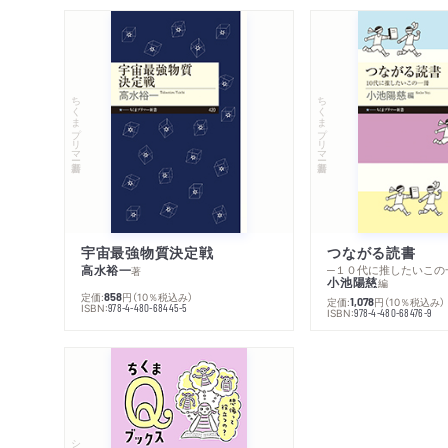
ちくまプリマー新書
ちくまプリマー新書
宇宙最強物質決定戦
つながる読書
高水裕一
─１０代に推したいこの
著
小池陽慈
編
定価:
円
（10％税込み）
858
定価:
円
（10％税込み）
1,078
ISBN:
978-4-480-68445-5
ISBN:
978-4-480-68476-9