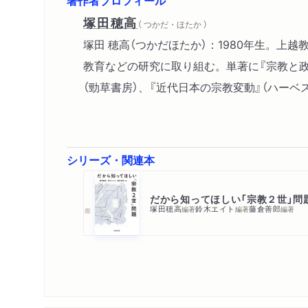
塚田穂高
（ つかだ・ほたか ）
塚田 穂高（つかだほたか）：1980年生。
教育などの研究に取り組む。単著に『宗教と政
（勁草書房）、『近代日本の宗教変動』（ハーベ
シリーズ・関連本
だから知ってほしい「宗教２世」問
塚田穂高
鈴木エイト
藤倉善郎
編著
編著
編著