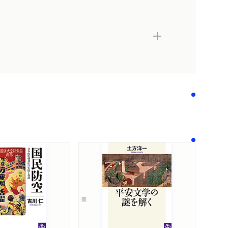
安婦報道」 北野隆一(朝日新聞編集委員)
論の自由――シリーズ「時代の正体」の現場から 田
―見えにくい実態、問われる政治への関与
目指すものとその歴史――戦後の国体論的な神道の
の自民党「内棲」化 藤田庄市(ジャーナリスト)
合――その右派運動の歴史と現在 鈴木エイト(ジャ
福実現党――その右傾化、保守運動との齟齬 藤倉善
はどこにあるのか――現代日本「宗教」の類型的把握
者)
内容紹介・目次