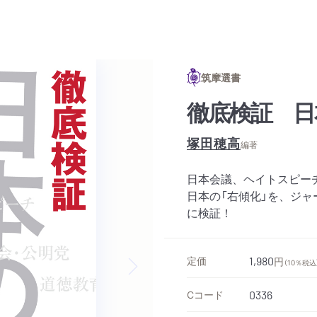
筑摩選書
徹底検証 日
塚田穂高
編著
日本会議、ヘイトスピー
日本の「右傾化」を、ジ
に検証！
定価
1,980
円
（10％税込
Next slide
Cコード
0336