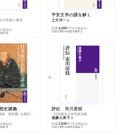
著作者プロフィール
シリーズ・関連本
感想をおくる
平安文学の謎を解く
応の失敗と教訓
土方洋一
著
定価:
円
（10％税込み）
2,200
0％税込み）
ISBN:
978-4-480-01847-2
01852-6
ためのブックガイド
想史講義
評伝 市川房枝
─『丸山眞男講義録 第四冊』を精読する
─日本最大の女性政治家
進藤久美子
著
0％税込み）
定価:
円
（10％税込み）
2,530
ISBN:
1841-0
978-4-480-01844-1