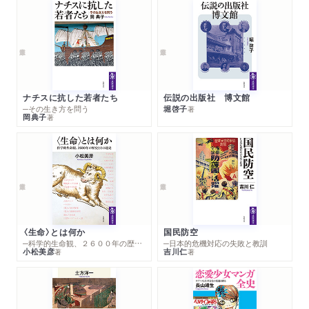
ナチスに抗した若者たち
伝説の出版社 博文館
─その生き方を問う
堀啓子
著
岡典子
著
〈生命〉とは何か
国民防空
─科学的生命観、２６００年の歴史とその超克
─日本的危機対応の失敗と教訓
小松美彦
吉川仁
著
著