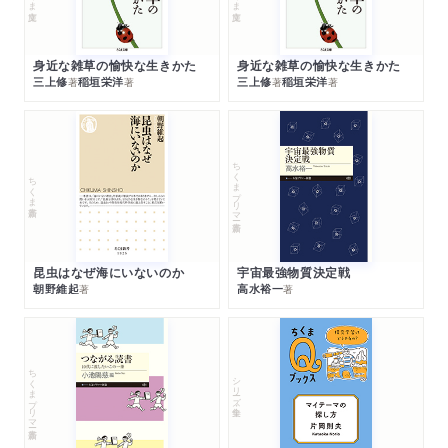
身近な雑草の愉快な生きかた
身近な雑草の愉快な生きかた
三上修
稲垣栄洋
三上修
稲垣栄洋
著
著
著
著
ちくまプリマー新書
ちくま新書
昆虫はなぜ海にいないのか
宇宙最強物質決定戦
朝野維起
高水裕一
著
著
ちくまプリマー新書
シリーズ・全集