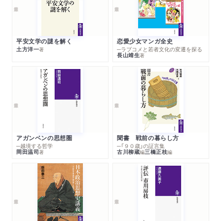
平安文学の謎を解く
恋愛少女マンガ全史
土方洋一
─ラブコメと若者文化の変遷を探る
著
長山靖生
著
アガンベンの思想圏
聞書 戦前の暮らし方
─越境する哲学
─「９０歳」の証言集
岡田温司
古川柳蔵
三橋正枝
著
編
編