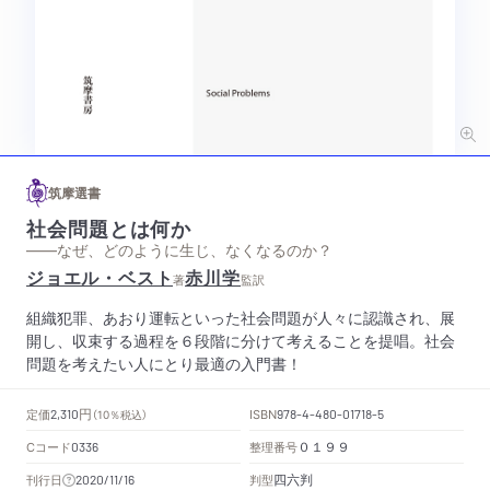
筑摩選書
社会問題とは何か
——なぜ、どのように生じ、なくなるのか？
ジョエル・ベスト
赤川学
著
監訳
組織犯罪、あおり運転といった社会問題が人々に認識され、展
開し、収束する過程を６段階に分けて考えることを提唱。社会
問題を考えたい人にとり最適の入門書！
円
定価
ISBN
2,310
（10％税込）
978-4-480-01718-5
Cコード
整理番号
0336
０１９９
四六判
刊行日
判型
2020/11/16