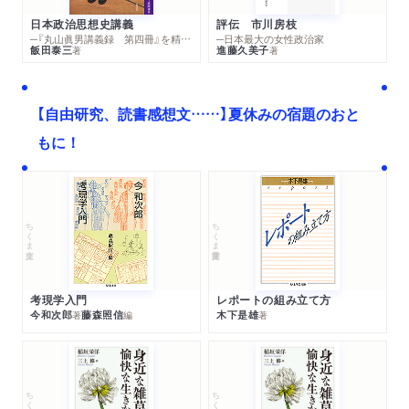
日本政治思想史講義
評伝 市川房枝
─『丸山眞男講義録 第四冊』を精読する
─日本最大の女性政治家
飯田泰三
進藤久美子
著
著
【自由研究、読書感想文……】夏休みの宿題のおと
もに！
ちくま文庫
ちくま学芸文庫
考現学入門
レポートの組み立て方
今和次郎
藤森照信
木下是雄
著
編
著
ちくま文庫
ちくま文庫