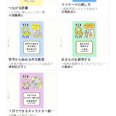
マイテーマの探し方
つながる読書
─探究学習ってどうやるの？
片岡則夫
著
─１０代に推したいこの一冊
小池陽慈
編
シリーズ・全集
シリーズ・全集
苦手から始める作文教室
生きものを探究する
─文章が書けたらいいことはある？
─自然を観察するってどういうこと？
津村記久子
小島渉
著
著
シリーズ・全集
７日でできるキャラクター創作入門
─想像って役立つの？