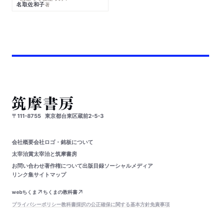
名取佐和子
著
〒111-8755
東京都台東区蔵前2-5-3
会社概要
会社ロゴ・銘板について
太宰治賞
太宰治と筑摩書房
お問い合わせ
著作権について
出版目録
ソーシャルメディア
リンク集
サイトマップ
webちくま
ちくまの教科書
プライバシーポリシー
教科書採択の公正確保に関する基本方針
免責事項