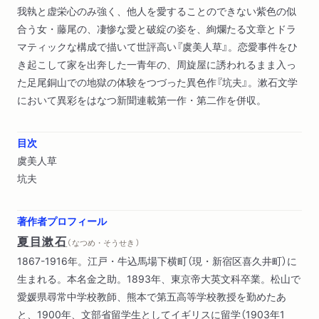
我執と虚栄心のみ強く、他人を愛することのできない紫色の似
合う女・藤尾の、凄惨な愛と破綻の姿を、絢爛たる文章とドラ
マティックな構成で描いて世評高い『虞美人草』。恋愛事件をひ
き起こして家を出奔した一青年の、周旋屋に誘われるまま入っ
た足尾銅山での地獄の体験をつづった異色作『坑夫』。漱石文学
において異彩をはなつ新聞連載第一作・第二作を併収。
目次
虞美人草
坑夫
著作者プロフィール
夏目漱石
（ なつめ・そうせき ）
1867-1916年。江戸・牛込馬場下横町（現・新宿区喜久井町）に
生まれる。本名金之助。1893年、東京帝大英文科卒業。松山で
愛媛県尋常中学校教師、熊本で第五高等学校教授を勤めたあ
と、1900年、文部省留学生としてイギリスに留学（1903年1