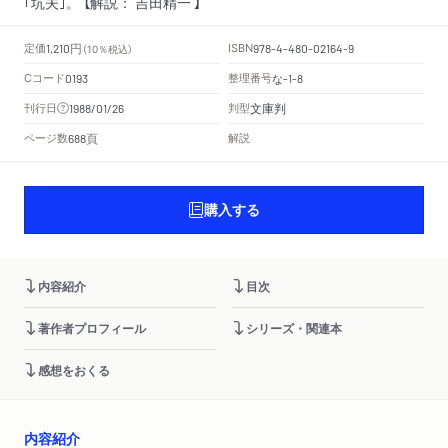
｢坑夫｣。 【解説： 吉田精一 】
円
定価
ISBN
1,210
（10％税込）
978-4-480-02164-9
Cコード
整理番号
な
0193
-1-8
文庫判
刊行日
判型
1988/01/26
頁
ページ数
解説
688
購入する
内容紹介
目次
著作者プロフィール
シリーズ・関連本
感想をおくる
内容紹介