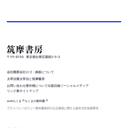
〒111-8755
東京都台東区蔵前2-5-3
会社概要
会社ロゴ・銘板について
太宰治賞
太宰治と筑摩書房
お問い合わせ
著作権について
出版目録
ソーシャルメディア
リンク集
サイトマップ
webちくま
ちくまの教科書
プライバシーポリシー
教科書採択の公正確保に関する基本方針
免責事項