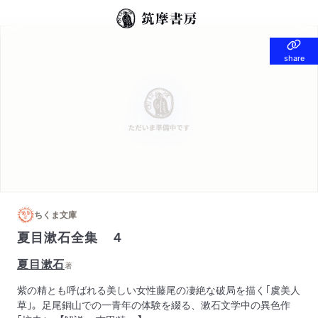
share
share
ちくま文庫
夏目漱石全集 ４
夏目漱石
著
紫の精とも呼ばれる美しい女性藤尾の凄絶な破局を描く｢虞美人
草｣。足尾銅山での一青年の体験を綴る、漱石文学中の異色作