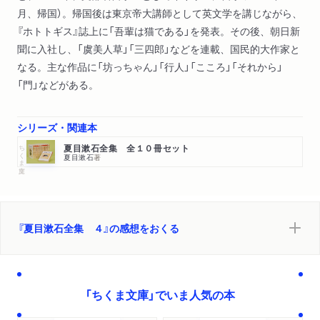
月、帰国）。帰国後は東京帝大講師として英文学を講じながら、
『ホトトギス』誌上に「吾輩は猫である」を発表。その後、朝日新
聞に入社し、「虞美人草」「三四郎」などを連載、国民的大作家と
なる。主な作品に「坊っちゃん」「行人」「こころ」「それから」
「門」などがある。
シリーズ・関連本
ちくま文庫
夏目漱石全集 全１０冊セット
夏目漱石
著
『夏目漱石全集 ４』の感想をおくる
「ちくま文庫」でいま人気の本