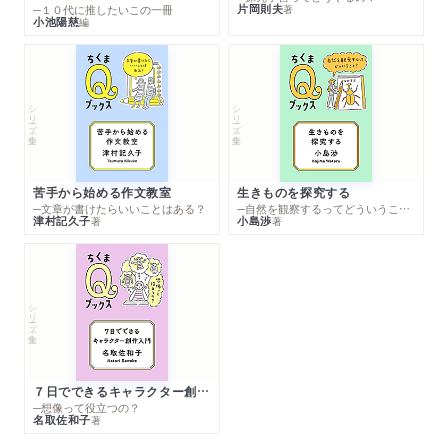
片岡則夫
著
─１０代に推したいこの一冊
小池陽慈
編
シリーズ・全集
シリーズ・全集
苦手から始める作文教室
生きものを探究する
─文章が書けたらいいことはある？
─自然を観察するってどういうこと？
津村記久子
小島渉
著
著
シリーズ・全集
７日でできるキャラクター創作入門
─想像って役立つの？
名取佐和子
著