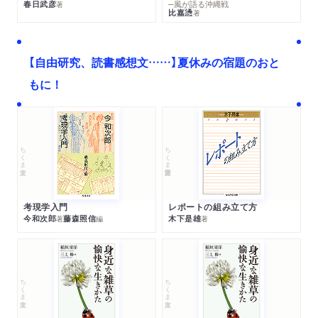
春日武彦
─風が語る沖縄戦
著
比嘉慂
著
【自由研究、読書感想文……】夏休みの宿題のおと
もに！
ちくま文庫
ちくま学芸文庫
考現学入門
レポートの組み立て方
今和次郎
藤森照信
木下是雄
著
編
著
ちくま文庫
ちくま文庫