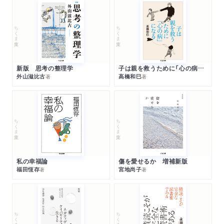
ちくま文庫
ちくま文庫
新版 思考の整理学
子は親を救うために「心の病」になる
外山滋比古
高橋和巳
著
著
ちくま文庫
ちくま文庫
私の幸福論
傷を愛せるか 増補新版
福田恆存
宮地尚子
著
著
ちくま文庫
ちくま文庫