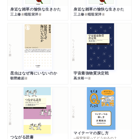
身近な雑草の愉快な生きかた
身近な雑草の愉快な生きかた
三上修
稲垣栄洋
三上修
稲垣栄洋
著
著
著
著
ちくまプリマー新書
ちくま新書
昆虫はなぜ海にいないのか
宇宙最強物質決定戦
朝野維起
高水裕一
著
著
ちくまプリマー新書
シリーズ・全集
マイテーマの探し方
つながる読書
─探究学習ってどうやるの？