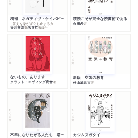
増補 ネガティヴ・ケイパビリティで生きる
積読こそが完全な読書術である
─答えを急がず立ち止まる力
永田希
著
谷川嘉浩
朱喜哲
著
著
ほか
ちくま文庫
ちくま文庫
ないもの、あります
新版 空気の教育
クラフト・エヴィング商會
著
外山滋比古
著
ちくま文庫
ちくま文庫
不幸になりたがる人たち 増補新版
カジムヌガタイ