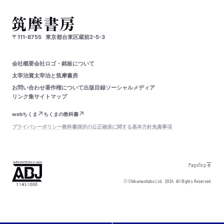
〒111-8755
東京都台東区蔵前2-5-3
会社概要
会社ロゴ・銘板について
太宰治賞
太宰治と筑摩書房
お問い合わせ
著作権について
出版目録
ソーシャルメディア
リンク集
サイトマップ
webちくま
ちくまの教科書
プライバシーポリシー
教科書採択の公正確保に関する基本方針
免責事項
PageTop
© Chikumashobo Ltd.
2024
All Rights Reserved.