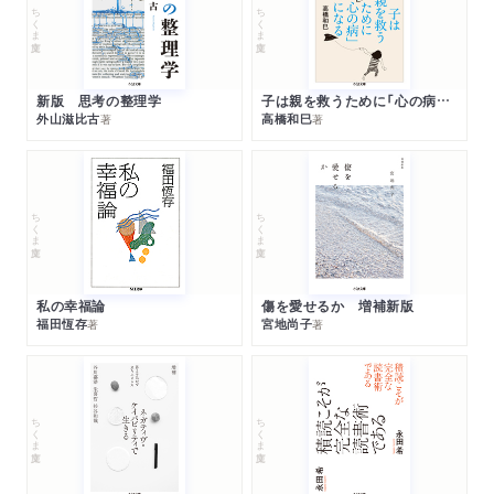
ちくま文庫
ちくま文庫
新版 思考の整理学
子は親を救うために「心の病」になる
外山滋比古
高橋和巳
著
著
ちくま文庫
ちくま文庫
私の幸福論
傷を愛せるか 増補新版
福田恆存
宮地尚子
著
著
ちくま文庫
ちくま文庫