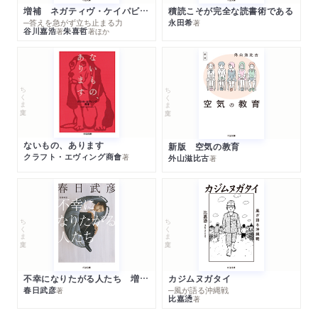
増補 ネガティヴ・ケイパビリティで生きる
積読こそが完全な読書術である
─答えを急がず立ち止まる力
永田希
著
谷川嘉浩
朱喜哲
著
著
ほか
ちくま文庫
ちくま文庫
ないもの、あります
新版 空気の教育
クラフト・エヴィング商會
著
外山滋比古
著
ちくま文庫
ちくま文庫
不幸になりたがる人たち 増補新版
カジムヌガタイ
春日武彦
─風が語る沖縄戦
著
比嘉慂
著