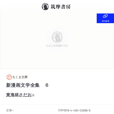
share
share
ちくま文庫
新漫画文学全集 ６
東海林さだお
著
定価
ISBN
--
978-4-480-02896-9