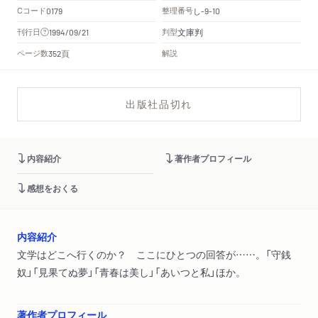
Cコード
整理番号
し
0179
-9-10
文庫判
刊行日
判型
1994/09/21
頁
ページ数
解説
352
出版社品切れ
内容紹介
著作者プロフィール
感想をおくる
内容紹介
文学はどこへ行くのか？ ここにひとつの回答が……。「守銭
奴」「見果てぬ夢」「青春は美し」「あいつと私」ほか。
著作者プロフィール