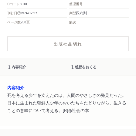
Cコード
整理番号
8010
四六判
刊行日
判型
1974/12/17
頁
ページ数
解説
268
出版社品切れ
内容紹介
感想をおくる
内容紹介
死を考える少年を支えたのは、人間のやさしさの発見だった。
日本に生まれた朝鮮人少年のおいたちをたどりながら、生きる
ことの意味について考える。[R]◎社会の本