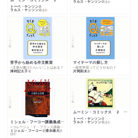
ラルス・ヤンソン
著
ほか
トーベ・ヤンソン
著
ラルス・ヤンソン
著
ほか
シリーズ・全集
シリーズ・全集
苦手から始める作文教室
マイテーマの探し方
─文章が書けたらいいことはある？
─探究学習ってどうやるの？
津村記久子
片岡則夫
著
著
シリーズ・全集
シリーズ・全集
ムーミン・コミックス ２ あこがれの遠い土地
トーベ・ヤンソン
著
ミシェル・フーコー講義集成１０ 主体性と真理
ラルス・ヤンソン
著
ほか
─コレージュ・ド・フランス講義１９８０－１９８１年度
ミシェル・フーコー
清水雄大
著
訳
ほか