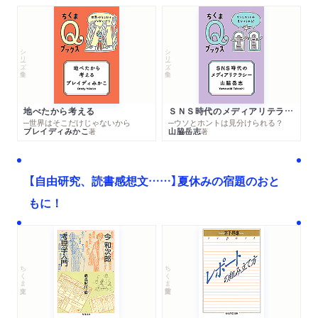
シリーズ・全集
シリーズ・全集
地べたから考える
ＳＮＳ時代のメディアリテラシー
─世界はそこだけじゃないから
─ウソとホントは見分けられる？
ブレイディみかこ
山脇岳志
著
著
【自由研究、読書感想文……】夏休みの宿題のおと
もに！
ちくま文庫
ちくま学芸文庫