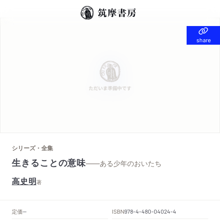
share
share
シリーズ・全集
生きることの意味
——ある少年のおいたち
高史明
著
定価
ISBN
--
978-4-480-04024-4