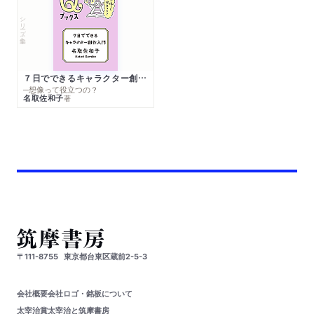
シリーズ・全集
７日でできるキャラクター創作入門
─想像って役立つの？
名取佐和子
著
〒111-8755
東京都台東区蔵前2-5-3
会社概要
会社ロゴ・銘板について
太宰治賞
太宰治と筑摩書房