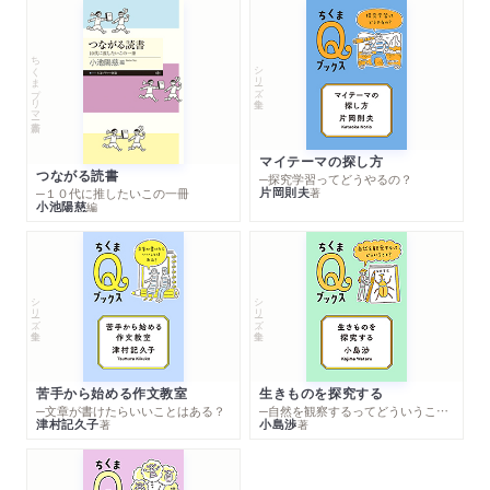
ちくまプリマー新書
シリーズ・全集
マイテーマの探し方
つながる読書
─探究学習ってどうやるの？
片岡則夫
著
─１０代に推したいこの一冊
小池陽慈
編
シリーズ・全集
シリーズ・全集
苦手から始める作文教室
生きものを探究する
─文章が書けたらいいことはある？
─自然を観察するってどういうこと？
津村記久子
小島渉
著
著