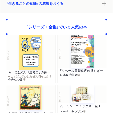
『生きることの意味』の感想をおくる
「シリーズ・全集」でいま人気の本
シリーズ・全集
シリーズ・全集
「リベラル国際秩序の揺らぎ」再考 年報政治学２０２６‐Ⅰ
ＡＩにはない「思考力」の身につけ方
日本政治学会
編
─ことばの学びはなぜ大切なのか？
今井むつみ
著
シリーズ・全集
シリーズ・全集
ムーミン・コミックス 全１４巻セット
トーベ・ヤンソン
著
ムーミン・コミックス １ 黄金のしっぽ