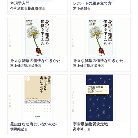
考現学入門
レポートの組み立て方
今和次郎
藤森照信
木下是雄
著
編
著
ちくま文庫
ちくま文庫
身近な雑草の愉快な生きかた
身近な雑草の愉快な生きかた
三上修
稲垣栄洋
三上修
稲垣栄洋
著
著
著
著
ちくまプリマー新書
ちくま新書
昆虫はなぜ海にいないのか
宇宙最強物質決定戦
朝野維起
高水裕一
著
著