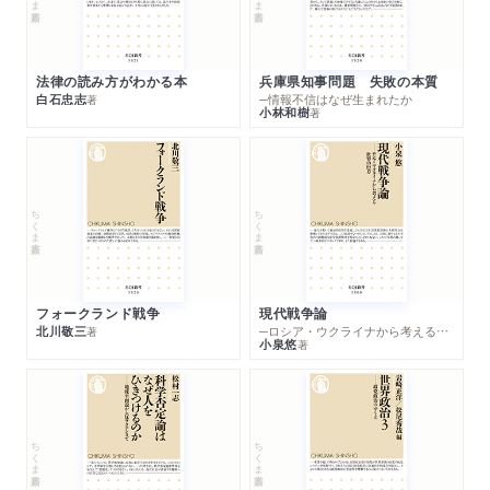
法律の読み方がわかる本
兵庫県知事問題 失敗の本質
白石忠志
─情報不信はなぜ生まれたか
著
小林和樹
著
ちくま新書
ちくま新書
フォークランド戦争
現代戦争論
北川敬三
─ロシア・ウクライナから考える世界の行方
著
小泉悠
著
ちくま新書
ちくま新書