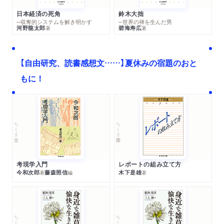
日本経済の死角
鈴木大拙
─収奪的システムを解き明かす
─世界の禅を生んだ男
河野龍太郎
碧海寿広
著
著
【自由研究、読書感想文……】夏休みの宿題のおと
もに！
ちくま文庫
ちくま学芸文庫
考現学入門
レポートの組み立て方
今和次郎
藤森照信
木下是雄
著
編
著
ちくま文庫
ちくま文庫