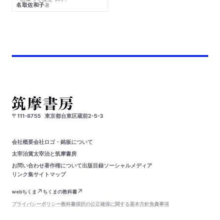
名取佐和子
著
〒111-8755
東京都台東区蔵前2-5-3
会社概要
会社ロゴ・銘板について
太宰治賞
太宰治と筑摩書房
お問い合わせ
著作権について
出版目録
ソーシャルメディア
リンク集
サイトマップ
webちくま
ちくまの教科書
プライバシーポリシー
教科書採択の公正確保に関する基本方針
免責事項