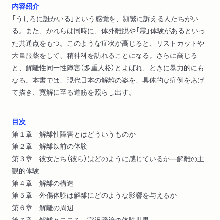
内容紹介
「うしろに誰かいる」という感覚を、頻繁に訴える人たちがい
る。また、かれらは同時に、体外離脱や「霊」体験があるといっ
た共通点をもつ。このような症状が高じると、リストカットや
大量服薬をして、精神科を訪れることになる。さらに高じる
と、解離性同一性障害（多重人格）とよばれ、ときに暴力的にも
なる。本書では、現代日本の解離の姿を、具体的な症例をあげ
て描き、寛解に至る道筋を照らし出す。
目次
第１章 解離性障害とはどういうものか
第２章 解離以前の体験
第３章 彼女たち（彼ら）はどのように感じているか―解離の主
観的体験
第４章 解離の構造
第５章 外傷体験は解離にどのような影響を与えるか
第６章 解離の周辺
第７章 解離とこころ―宮沢賢治の体験世界