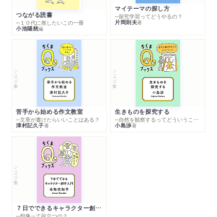
マイテーマの探し方
つながる読書
─探究学習ってどうやるの？
片岡則夫
著
─１０代に推したいこの一冊
小池陽慈
編
シリーズ・全集
シリーズ・全集
苦手から始める作文教室
生きものを探究する
─文章が書けたらいいことはある？
─自然を観察するってどういうこと？
津村記久子
小島渉
著
著
シリーズ・全集
７日でできるキャラクター創作入門
─想像って役立つの？