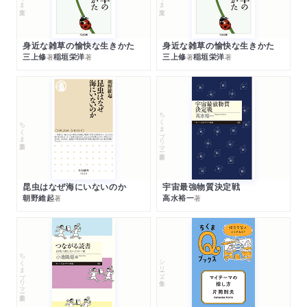
身近な雑草の愉快な生きかた
身近な雑草の愉快な生きかた
三上修
稲垣栄洋
三上修
稲垣栄洋
著
著
著
著
ちくまプリマー新書
ちくま新書
昆虫はなぜ海にいないのか
宇宙最強物質決定戦
朝野維起
高水裕一
著
著
ちくまプリマー新書
シリーズ・全集