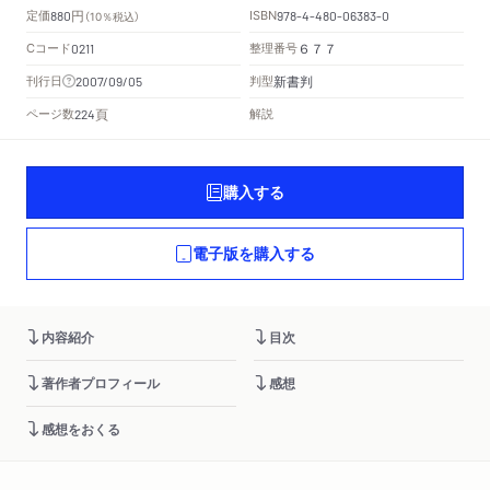
円
定価
ISBN
880
（10％税込）
978-4-480-06383-0
Cコード
整理番号
0211
６７７
新書判
刊行日
判型
2007/09/05
頁
ページ数
解説
224
購入する
電子版を購入する
内容紹介
目次
著作者プロフィール
感想
感想をおくる