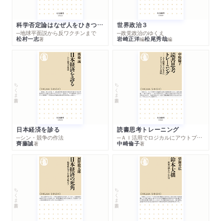
科学否定論はなぜ人をひきつけるのか
世界政治３
─地球平面説から反ワクチンまで
─政党政治のゆくえ
松村一志
岩崎正洋
松尾秀哉
著
編
編
ちくま新書
ちくま新書
日本経済を診る
読書思考トレーニング
─シン・競争の作法
─ＡＩ活用でロジカルにアウトプットする技法
齊藤誠
中崎倫子
著
著
ちくま新書
ちくま新書