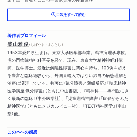
第８章 解離への治療的接近
目次をすべて読む
著作者プロフィール
柴山雅俊
（ しばやま・まさとし ）
1953年愛知県生まれ。東京大学医学部卒業。精神病理学専攻。
虎の門病院精神科医長を経て、現在、東京大学精神神経科講
師。医学博士。最近は解離性障害に関心を持ち、100例を超え
る豊富な臨床経験から、外国直輸入ではない独自の病態理解と
治療に没頭している。共著に『気分障害と類縁反応』『臨床精神
医学講座 気分障害』（ともに中山書店）、『精神科――専門医にき
く最新の臨床』（中外医学社）、『児童期精神障害』『症候からみた
精神医学』（ともにメジカルビュー社）、『TEXT精神医学』（南山
堂）他。
この本への感想