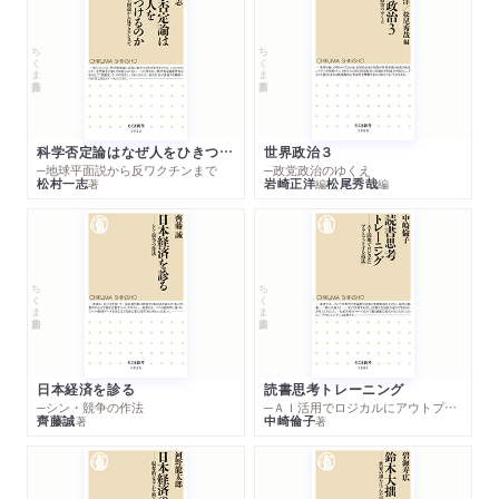
ちくま新書
ちくま新書
科学否定論はなぜ人をひきつけるのか
世界政治３
─地球平面説から反ワクチンまで
─政党政治のゆくえ
松村一志
岩崎正洋
松尾秀哉
著
編
編
ちくま新書
ちくま新書
日本経済を診る
読書思考トレーニング
─シン・競争の作法
─ＡＩ活用でロジカルにアウトプットする技法
齊藤誠
中崎倫子
著
著