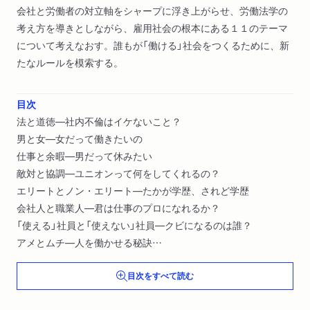
会社と労働者の対立軸をシャープに浮き上がらせ、労働法学の
考え方を導きとしながら、雇用社会の根本にある１１のテーマ
について考えなおす。誰もが「働ける」社会をつくるために、新
たなルールを模索する。
目次
法と道徳―社内不倫はイケないこと？
男と女―女だって働きたいの
仕事と余暇―男だって休みたい
敵対と協調―ユニオンって何をしてくれるの？
エリートとノン・エリート―たかが学歴、されど学歴
会社人と職業人―君は仕事のプロになれるか？
「使える」社員と「使えない」社員―クビになるのは誰？
アメとムチ―人を働かせる秘訣
ベテランと新人―世代間戦争の行方は？
目次をすべて読む
正社員と非正社員―政府のやるべきことは何？
雇用と自営―本当の自由とは？