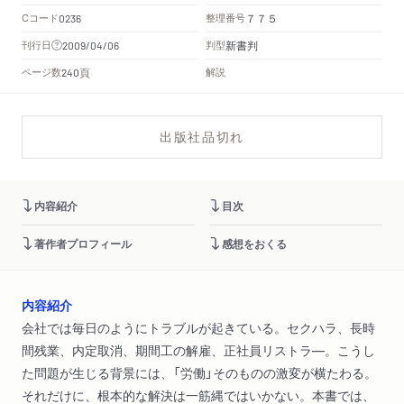
Cコード
整理番号
0236
７７５
新書判
刊行日
判型
2009/04/06
頁
ページ数
解説
240
出版社品切れ
内容紹介
目次
著作者プロフィール
感想をおくる
内容紹介
会社では毎日のようにトラブルが起きている。セクハラ、長時
間残業、内定取消、期間工の解雇、正社員リストラ―。こうし
た問題が生じる背景には、「労働」そのものの激変が横たわる。
それだけに、根本的な解決は一筋縄ではいかない。本書では、