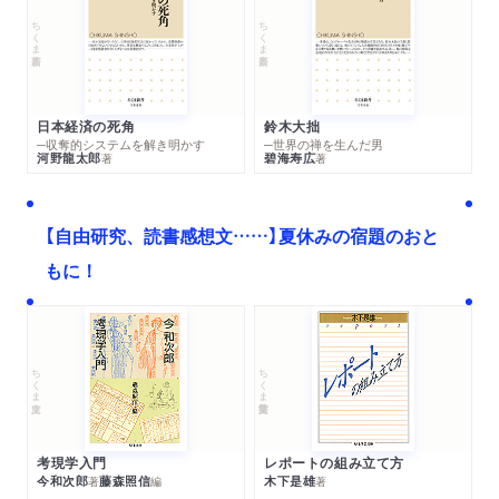
ちくま新書
ちくま新書
日本経済の死角
鈴木大拙
─収奪的システムを解き明かす
─世界の禅を生んだ男
河野龍太郎
碧海寿広
著
著
【自由研究、読書感想文……】夏休みの宿題のおと
もに！
ちくま文庫
ちくま学芸文庫
考現学入門
レポートの組み立て方
今和次郎
藤森照信
木下是雄
著
編
著