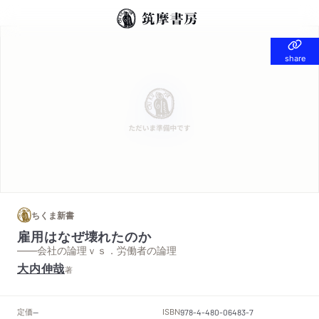
share
share
ちくま新書
雇用はなぜ壊れたのか
——会社の論理ｖｓ．労働者の論理
大内伸哉
著
定価
ISBN
--
978-4-480-06483-7