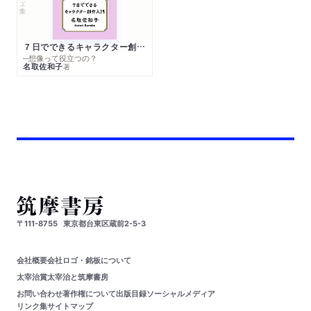
７日でできるキャラクター創作入門
─想像って役立つの？
名取佐和子
著
〒111-8755
東京都台東区蔵前2-5-3
会社概要
会社ロゴ・銘板について
太宰治賞
太宰治と筑摩書房
お問い合わせ
著作権について
出版目録
ソーシャルメディア
リンク集
サイトマップ