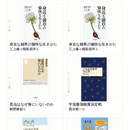
ちくま文庫
ちくま文庫
身近な雑草の愉快な生きかた
身近な雑草の愉快な生きかた
三上修
稲垣栄洋
三上修
稲垣栄洋
著
著
著
著
ちくまプリマー新書
ちくま新書
昆虫はなぜ海にいないのか
宇宙最強物質決定戦
朝野維起
高水裕一
著
著