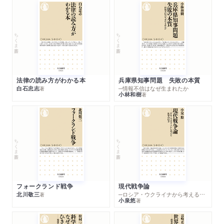
ちくま新書
ちくま新書
法律の読み方がわかる本
兵庫県知事問題 失敗の本質
白石忠志
─情報不信はなぜ生まれたか
著
小林和樹
著
ちくま新書
ちくま新書
フォークランド戦争
現代戦争論
北川敬三
─ロシア・ウクライナから考える世界の行方
著
小泉悠
著