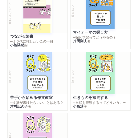
ちくまプリマー新書
シリーズ・全集
マイテーマの探し方
つながる読書
─探究学習ってどうやるの？
片岡則夫
著
─１０代に推したいこの一冊
小池陽慈
編
シリーズ・全集
シリーズ・全集
苦手から始める作文教室
生きものを探究する
─文章が書けたらいいことはある？
─自然を観察するってどういうこと？
津村記久子
小島渉
著
著
シリーズ・全集