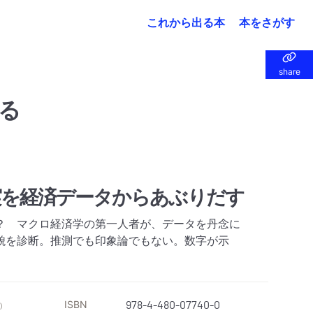
これから出る本
本をさがす
share
share
る
実を経済データからあぶりだす
？ マクロ経済学の第一人者が、データを丹念に
貌を診断。推測でも印象論でもない。数字が示
ISBN
978-4-480-07740-0
）