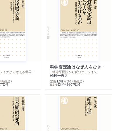
ちくま新書
科学否定論はなぜ人をひきつけるのか
─ロシア・ウクライナから考える世界の行方
─地球平面説から反ワクチンまで
松村一志
著
0％税込み）
定価:
円
（10％税込み）
1,012
ISBN:
07732-5
978-4-480-07752-3
ちくま新書