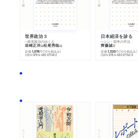
世界政治３
日本経済を診る
─政党政治のゆくえ
─シン・競争の作法
岩崎正洋
松尾秀哉
齊藤誠
編
編
著
定価:
円
（10％税込み）
定価:
円
（10％税込み）
1,078
1,320
ISBN:
ISBN:
978-4-480-07746-2
978-4-480-07740-0
ちくま文庫
ちくま学芸文庫