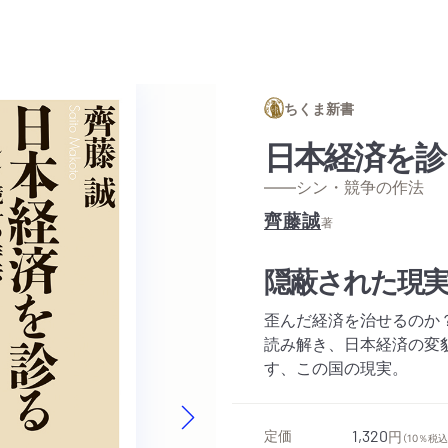
ちくま新書
日本経済を診
——シン・競争の作法
齊藤誠
著
隠蔽された現
歪んだ経済を治せるのか
読み解き、日本経済の変
す、この国の現実。
定価
1,320
円
（10％税込
Next slide