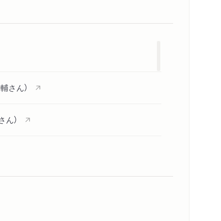
書く
リックと滑稽な政策ロジック──表面上の対立の解
のための政策処方箋──財政規律の回復をきっかけと
8日』を読んで──「シン・競争の作法」
輔さん）
医のはざまで
さん）
さん）「単年度のプライマリー・バランスを
た。（評者：唐鎌大輔さん）
内容紹介・目次