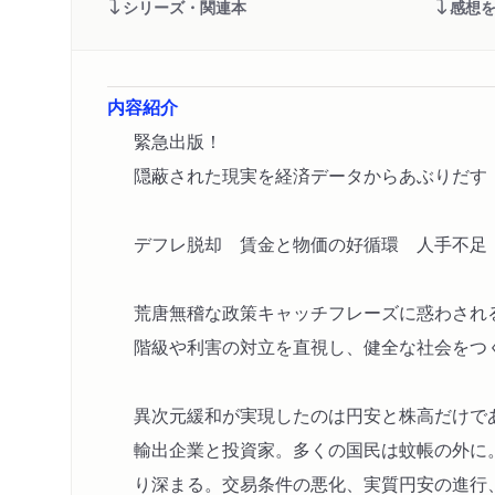
シリーズ・関連本
感想
内容紹介
緊急出版！
隠蔽された現実を経済データからあぶりだす
デフレ脱却 賃金と物価の好循環 人手不足
荒唐無稽な政策キャッチフレーズに惑わされ
階級や利害の対立を直視し、健全な社会をつ
異次元緩和が実現したのは円安と株高だけで
輸出企業と投資家。多くの国民は蚊帳の外に
り深まる。交易条件の悪化、実質円安の進行