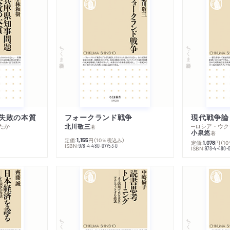
ちくま新書
ちくま新書
失敗の本質
フォークランド戦争
現代戦争論
たか
北川敬三
著
小泉悠
著
定価:
円
（10％税込み）
1,155
定価:
円
（1
1,078
ISBN:
978-4-480-07753-0
ISBN:
978-4-480-
ちくま新書
ちくま新書