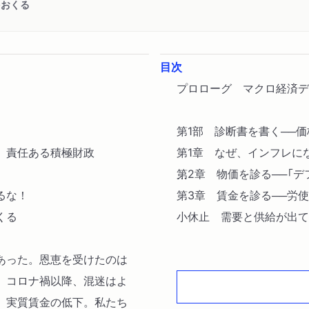
をおくる
目次
プロローグ マクロ経済
第1部 診断書を書く──
 責任ある積極財政
第1章 なぜ、インフレに
第2章 物価を診る──「
るな！
第3章 賃金を診る──労
くる
小休止 需要と供給が出
あった。恩恵を受けたのは
第2部 診断書を書く──
。コロナ禍以降、混迷はよ
第4章 「マイナスの実質
、実質賃金の低下。私たち
なった預金者の負担