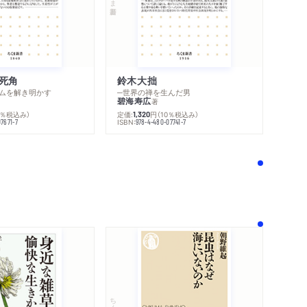
死角
鈴木大拙
ムを解き明かす
─世界の禅を生んだ男
碧海寿広
著
0％税込み）
定価:
円
（10％税込み）
1,320
ISBN:
7671-7
978-4-480-07741-7
！
ちくま新書