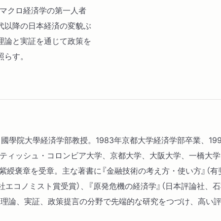
。マクロ経済学の第一人者
第5章 「もはや1ドル36
代以降の日本経済の変貌ぶ
いは、見えづらくなった
理論と実証を通じて政策を
第6章 「「バブルぬき」
照らす。
くなった「株主以外の国
小休止 投資家にとって
第3部 診断書を書く──
第7章 ＳＮＡから診た日
功罪
れ。國學院大學経済学部教授。1983年京都大学経済学部卒業、1
第8章 資金循環表から診
リティッシュ・コロンビア大学、京都大学、大阪大学、一橋大学、
財政金融政策の功罪
に紫綬褒章を受章。主な著書に『金融技術の考え方・使い方』（有
第9章 労働統計から診た
社エコノミスト賞受賞）、『原発危機の経済学』（日本評論社、石
小休止 旧いマクロ経済
て理論、実証、政策提言の分野で先端的な研究をつづけ、高い