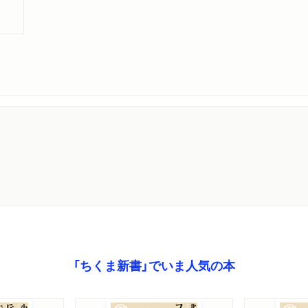
むヒント」で紹介されました。（評者：玉利伸吾さん）「マクロ経
DIG with Bloomberg「エコラボ」で唐鎌大輔さんに紹介さ
」
5月26日号で紹介されました。（評者：板谷敏彦さん）
者インタビューが掲載されました。「株高の裏、偏る恩恵と負担
「ちくま新書」でいま人気の本