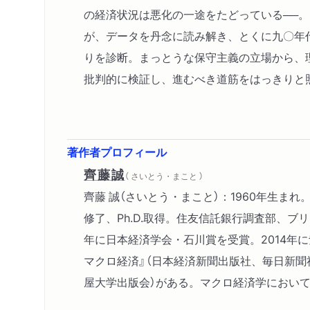
の経済状況は悪化の一途をたどっている──
が、データを丹念に読み解き、とくに九〇年
りを診断。まっとうな保守主義の立場から、
批判的に検証し、進むべき道筋をはっきりと
著作者プロフィール
齊藤誠
（ さいとう・まこと ）
齊藤 誠（さいとう・まこと）：1960年生ま
修了、Ph.D.取得。住友信託銀行調査部、ブ
年に日本経済学会・石川賞を受賞。2014年
マクロ経済』（日本経済新聞出版社、毎日新聞
屋大学出版会）がある。マクロ経済学におい