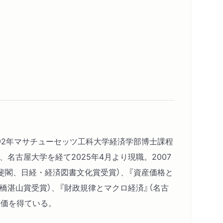
0円時代の円安に逆戻り」をめぐる診断記録──ある
国民の負担
の高株価」をめぐる診断記録──あるいは、見えづら
民」の負担
のマクロ経済学──失敗しても納得できる投資
モノ、カネ、ヒトの循環を診る
本経済──交易損失が明るみにした「円高阻止」の
992年マサチューセッツ工科大学経済学部博士課程
た日本経済──複雑怪奇な資金循環を生み出した
名古屋大学を経て2025年4月より現職。2007
斐閣、日経・経済図書文化賞受賞）、『資産価格と
日本経済──「人手不足」という巧妙なレトリック
橋湛山賞受賞）、『財政規律とマクロ経済』（名古
データを診る──そこに政策の愚を読む
評価を得ている。