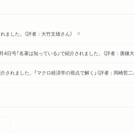
第4部 そして処方箋を
第10章 巧妙な政策レト
消と実質的な対立の深化
第11章 「健康な経済」
れました。（評者：大竹文雄さん）
して
小休止 『ブリュメール1
7月4日号「名著は知っている」で紹介されました。（評者：唐鎌大
エピローグ 町医者と専門
介されました。「マクロ経済学の視点で解く」（評者：岡崎哲二
ト」 6月23日･30日合併号で紹介されました。（評者：孫崎享
月の高市発言で執筆を急いだ「憂国の書」」
6月20日・6月27日合併号「名著は知っている」で紹介されまし