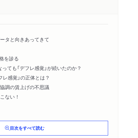
データと向きあってきて
価格を診る
なっても「デフレ感覚」が続いたのか？
デフレ感覚」の正体とは？
使協調の賃上げの不思議
てこない！
金利、外国為替、株価を診る
金利」をめぐる診断記録──あるいは、見えづらく
目次をすべて読む