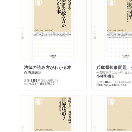
ちくま新書
ちくま新書
法律の読み方がわかる本
兵庫県知事問題 
白石忠志
─情報不信はなぜ生まれ
著
小林和樹
著
定価:
円
（10％税込み）
1,155
定価:
円
（10％税込み）
1,056
ISBN:
978-4-480-07750-9
ISBN:
978-4-480-07751-6
ちくま新書
ちくま新書