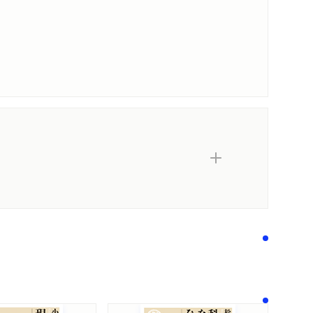
著作者プロフィール
済学を知ろう」
メディア情報
シリーズ・関連本
感想をおくる
れました。「希望的観測への「同調メンタリティ
 規律軽視した危うい財政」