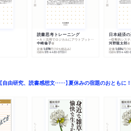
読書思考トレーニング
日本経済の
─ＡＩ活用でロジカルにアウトプットする技法
─収奪的システ
中崎倫子
河野龍太郎
著
著
定価:
円
（10％税込み）
定価:
円
（1
1,078
1,034
ISBN:
ISBN:
978-4-480-07730-1
978-4-480-0
【自由研究、読書感想文……】夏休みの宿題のおともに
ちくま文庫
ちくま文庫