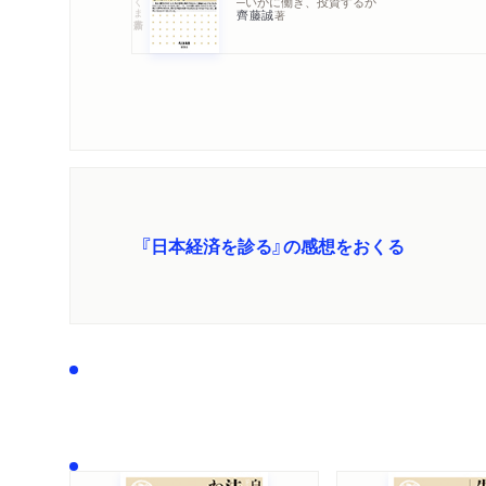
─いかに働き、投資するか
日本経済新聞「読
齊藤誠
新聞
2026/06/10
著
TBS CROSS 
WEB
2026/06/05
ー」が日本を蝕む
「金融財政事情」
雑誌
2026/05/26
『日本経済を診る』の感想をおくる
北海道新聞に著
新聞
2026/05/24