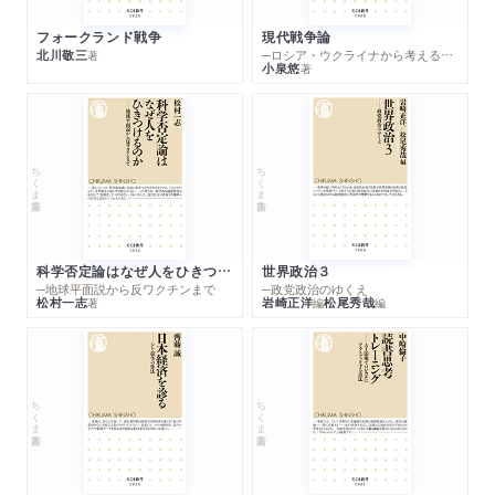
フォークランド戦争
現代戦争論
北川敬三
─ロシア・ウクライナから考える世界の行方
著
小泉悠
著
ちくま新書
ちくま新書
科学否定論はなぜ人をひきつけるのか
世界政治３
─地球平面説から反ワクチンまで
─政党政治のゆくえ
松村一志
岩崎正洋
松尾秀哉
著
編
編
ちくま新書
ちくま新書