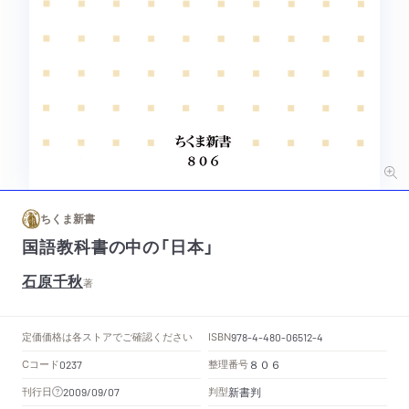
ちくま新書
国語教科書の中の「日本」
石原千秋
著
定価
価格は各ストアでご確認ください
ISBN
978-4-480-06512-4
Cコード
整理番号
0237
８０６
新書判
刊行日
判型
2009/09/07