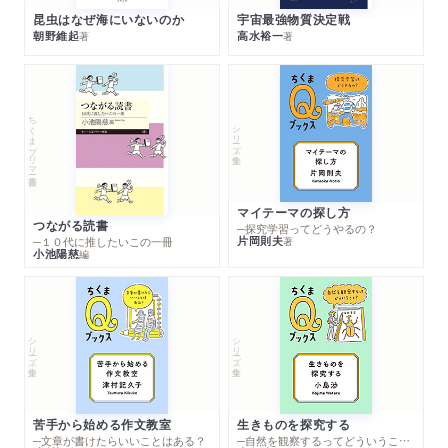
昆虫はなぜ海にいないのか
宇宙最強物質決定戦
朝野維起
高水裕一
著
著
ちくまプリマー新書
シリーズ・全集
マイテーマの探し方
つながる読書
─探究学習ってどうやるの？
片岡則夫
著
─１０代に推したいこの一冊
小池陽慈
編
シリーズ・全集
シリーズ・全集
苦手から始める作文教室
生きものを探究する
─文章が書けたらいいことはある？
─自然を観察するってどういうこと？