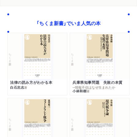
「ちくま新書」でいま人気の本
ちくま新書
ちくま新書
法律の読み方がわかる本
兵庫県知事問題 失敗の本質
白石忠志
─情報不信はなぜ生まれたか
著
小林和樹
著
ちくま新書
ちくま新書