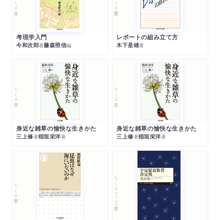
ちくま文庫
ちくま学芸文庫
考現学入門
レポートの組み立て方
今和次郎
藤森照信
木下是雄
著
編
著
ちくま文庫
ちくま文庫
身近な雑草の愉快な生きかた
身近な雑草の愉快な生きかた
三上修
稲垣栄洋
三上修
稲垣栄洋
著
著
著
著
ちくまプリマー新書
ちくま新書