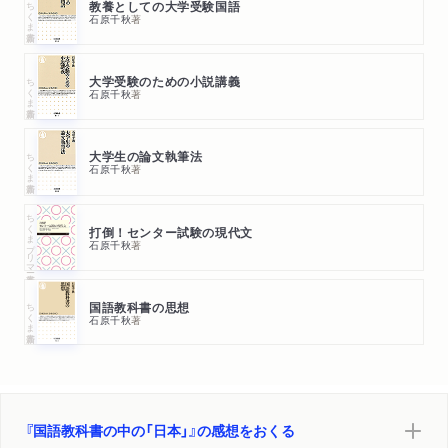
ちくま新書
教養としての大学受験国語
石原千秋
著
ちくま新書
大学受験のための小説講義
石原千秋
著
ちくま新書
大学生の論文執筆法
石原千秋
著
ちくまプリマー新書
打倒！センター試験の現代文
石原千秋
著
ちくま新書
国語教科書の思想
石原千秋
著
『国語教科書の中の「日本」』の感想をおくる