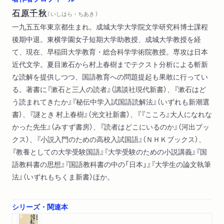
自由に読むことと「気持ち」を問うこと）
石原千秋
（ いしはら・ちあき ）
一九五五年東京都生まれ。成城大学大学院文学研究科博士課程
後期中退。東横学園女子短期大学助教授、成城大学教授を経
て、現在、早稲田大学教育・総合科学学術院教授。専攻は日本
近代文学。夏目漱石から村上春樹までテクスト分析による斬新
な読解を提供しつつ、国語教育への問題提起も果敢に行ってい
る。著書に『漱石と三人の読者』（講談社現代新書）、『漱石はど
う読まれてきたか』『秘伝中学入試国語読解法』（いずれも新潮選
書）、『謎とき 村上春樹』（光文社新書）、『『こころ』大人になれな
かった先生』（みすず書房）、『読者はどこにいるのか』（河出ブッ
クス）、『小説入門のための高校入試国語』（ＮＨＫブックス）、
『教養としての大学受験国語』『大学受験のための小説講義』『国
語教科書の思想』『国語教科書の中の「日本」』『大学生の論文執筆
法』（いずれもちくま新書）ほか。
シリーズ・関連本