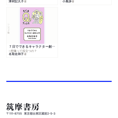
津村記久子
小島渉
著
著
シリーズ・全集
７日でできるキャラクター創作入門
─想像って役立つの？
名取佐和子
著
〒111-8755
東京都台東区蔵前2-5-3