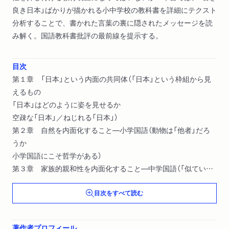
良き日本」ばかりが描かれる小中学校の教科書を詳細にテクスト
分析することで、書かれた言葉の裏に隠されたメッセージを読
み解く。国語教科書批評の最前線を提示する。
目次
第１章 「日本」という内面の共同体（「日本」という枠組から見
えるもの
「日本」はどのように姿を見せるか
空疎な「日本」／ねじれる「日本」）
第２章 自然を内面化すること―小学国語（動物は「他者」だろ
うか
小学国語にこそ哲学がある）
第３章 家族的親和性を内面化すること―中学国語（「似てい
る」ことを教える
目次をすべて読む
バラエティーがある小説群）
第４章 『国語教科書の思想』その後（なぜ「国語教育」は「道徳教
育」だと言い続けるのか
著作者プロフィール