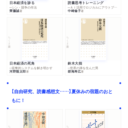
日本経済を診る
読書思考トレーニング
─シン・競争の作法
─ＡＩ活用でロジカルにアウトプットする技法
齊藤誠
中崎倫子
著
著
ちくま新書
ちくま新書
日本経済の死角
鈴木大拙
─収奪的システムを解き明かす
─世界の禅を生んだ男
河野龍太郎
碧海寿広
著
著
【自由研究、読書感想文……】夏休みの宿題のおと
もに！