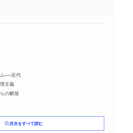
ム──近代
理主義
らの解放
二元論
法
目次をすべて読む
二項対立