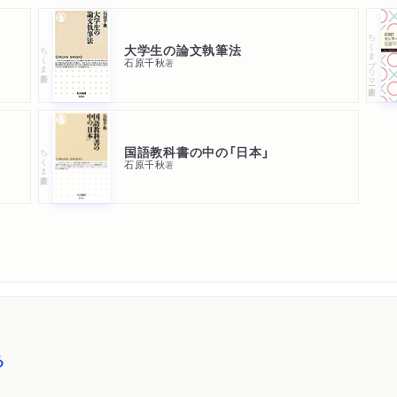
ちくまプリマー新書
大学生の論文執筆法
ちくま新書
石原千秋
著
国語教科書の中の「日本」
ちくま新書
石原千秋
著
る