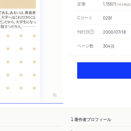
定価
1,155
円
（10％税込
Cコード
0281
刊行日
2000/07/18
ページ数
304
頁
著作者プロフィール