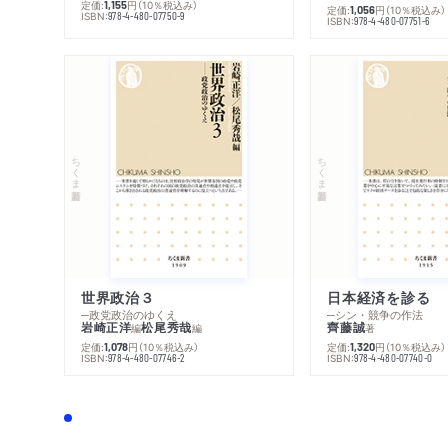
定価:
円
（10％税込み）
1,155
定価:
円
（10％税込み）
1,056
ISBN:
978-4-480-07750-9
ISBN:
978-4-480-07751-6
ちくま新書
ちくま新書
世界政治３
日本経済を診る
─政党政治のゆくえ
─シン・競争の作法
岩崎正洋
松尾秀哉
齊藤誠
編
編
著
定価:
円
（10％税込み）
定価:
円
（10％税込み）
1,078
1,320
ISBN:
ISBN:
978-4-480-07746-2
978-4-480-07740-0