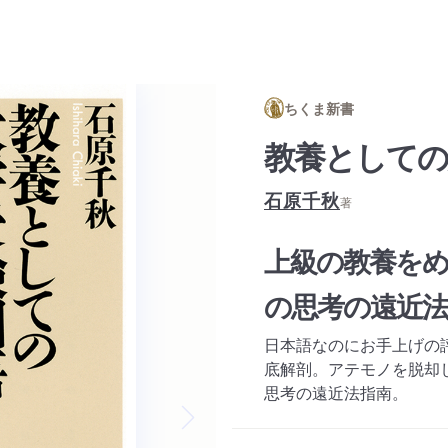
ちくま新書
教養としての
石原千秋
著
上級の教養を
の思考の遠近法
日本語なのにお手上げの
底解剖。アテモノを脱却
思考の遠近法指南。
Next slide