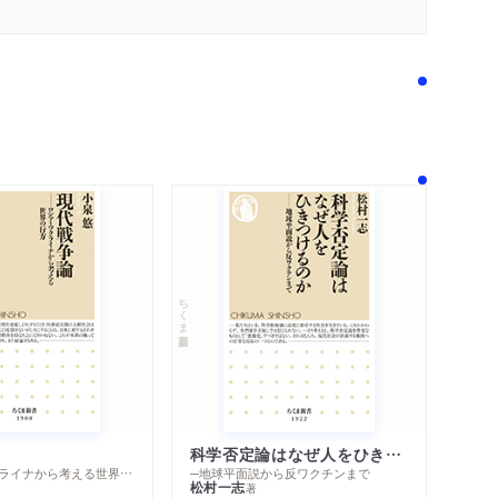
ちくま新書
科学否定論はなぜ人をひきつけるのか
─ロシア・ウクライナから考える世界の行方
─地球平面説から反ワクチンまで
松村一志
著