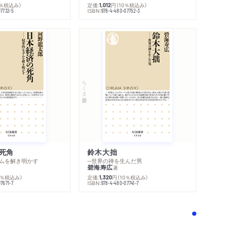
0％税込み）
定価:
円
（10％税込み）
1,012
ISBN:
07732-5
978-4-480-07752-3
ちくま新書
死角
鈴木大拙
ムを解き明かす
─世界の禅を生んだ男
碧海寿広
著
0％税込み）
定価:
円
（10％税込み）
1,320
ISBN:
7671-7
978-4-480-07741-7