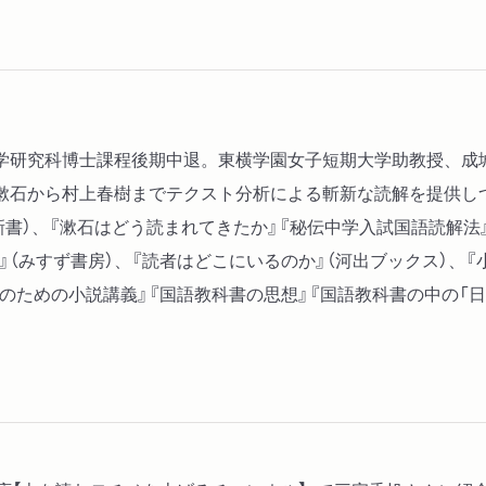
第３章 視線の戯れ──自
過去問５ 自我を癒す
過去問６ 近代的自我から
学研究科博士課程後期中退。東横学園女子短期大学助教授、成
第４章 鏡だけが知ってい
漱石から村上春樹までテクスト分析による斬新な読解を提供し
過去問７ 「身体をもつ」
書）、『漱石はどう読まれてきたか』『秘伝中学入試国語読解法』
過去問８ 私の欲望は他者
』（みすず書房）、『読者はどこにいるのか』（河出ブックス）、
のための小説講義』『国語教科書の思想』『国語教科書の中の「日
第５章 彼らには自分の顔
過去問９ いかなる権威を
過去問10 小さな差異を生
過去問11 都市が大衆を