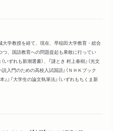
己
の脱却
城大学教授を経て、現在、早稲田大学教育・総合
る──身体
つつ、国語教育への問題提起も果敢に行ってい
ことと「身体である」こと
（いずれも新潮選書）、『謎とき 村上春樹』（光文
の欲望である
『小説入門のための高校入試国語』（ＮＨＫブック
本」』『大学生の論文執筆法』（いずれもちくま新
が見えない──大衆
も否定する権威
きる「わたし」
生み出した