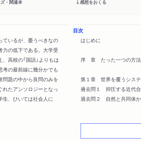
ーズ・関連本
感想をおくる
目次
っているが、憂うべきなの
はじめに
考力の低下である。大学受
え、高校の「国語」よりもは
序 章 たった一つの方法
思考の最前線に幾分かでも
験問題の中から良問のみを
第１章 世界を覆うシステ
ぐれたアンソロジーとなっ
過去問１ 抑圧する近代合
学生、ひいては社会人に
過去問２ 自然と共同体か
第２章 あれかこれか──
過去問３ 脱構築という方
過去問４ 子どもの発見と