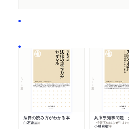
ちくま新書
ちくま新書
法律の読み方がわかる本
兵庫県知事問題 
白石忠志
─情報不信はなぜ生まれ
著
小林和樹
著