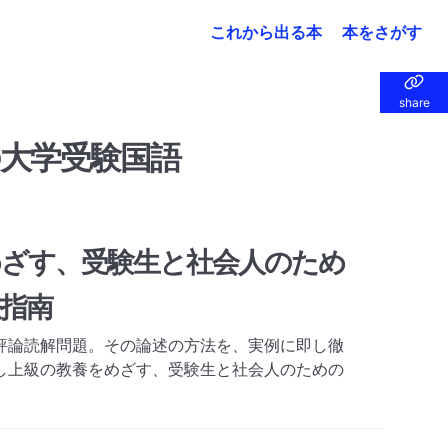
これから出る本
本をさがす
share
share
大学受験国語
めざす、受験生と社会人のため
指南
評論読解問題。その論述の方法を、実例に即し徹
し上級の教養をめざす、受験生と社会人のための