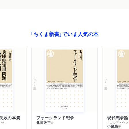
「ちくま新書」でいま人気の本
ちくま新書
ちくま新書
失敗の本質
フォークランド戦争
現代戦争論
たか
北川敬三
著
小泉悠
著