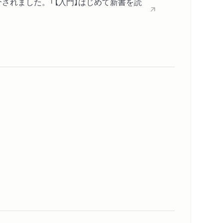
介されました。「【入門】はじめて新書を読
めるのか──情報
した権力
語り方
──日本社会
性
）と世間（ホンネ２）と社会（タテマエ）
う──国民国家
憧れる
の共同体
内容紹介・目次
著作者プロフィール