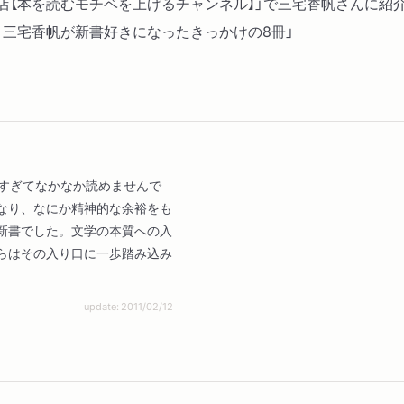
三宅書店【本を読むモチベを上げるチャンネル】」で三宅香帆さんに紹
第６章 その価値は誰が決
三宅香帆が新書好きになったきっかけの8冊」
過去問12 弱者のふりを
過去問13 感性の変革の
第７章 引き裂かれた言葉
過去問14 共同性と公共
過去問15 個人（ホンネ１
重すぎてなかなか読めませんで
なり、なにか精神的な余裕をも
第８章 吉里吉里人になろ
新書でした。文学の本質への入
らはその入り口に一歩踏み込み
過去問16 方言は言語に
過去問17 日本語と想像
update: 2011/02/12
おわりに