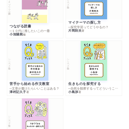
ちくまプリマー新書
マイテーマの探し方
つながる読書
─探究学習ってどうやるの？
片岡則夫
著
─１０代に推したいこの一冊
小池陽慈
編
シリーズ・全集
シリーズ・全集
苦手から始める作文教室
生きものを探究する
─文章が書けたらいいことはある？
─自然を観察するってどういうこと？
津村記久子
小島渉
著
著
シリーズ・全集