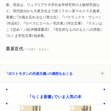
家。現在は、リュブリアナ大学社会学研究所の上級研究員な
ど。現代政治から大衆文化まで扱うラカン派マルクス主義者。
著書に『大義を忘れるな』（青土社）、『パララックス・ヴュー』
（作品社）、『ロベスピエール／毛沢東』（河出文庫）、『ラカンは
こう読め！』（紀伊國屋書店）、『否定的なもののもとへの滞留』
（ちくま学芸文庫）他多数。
栗原百代
（ くりはら・ももよ ）
『ポストモダンの共産主義』の感想をおくる
「ちくま新書」でいま人気の本