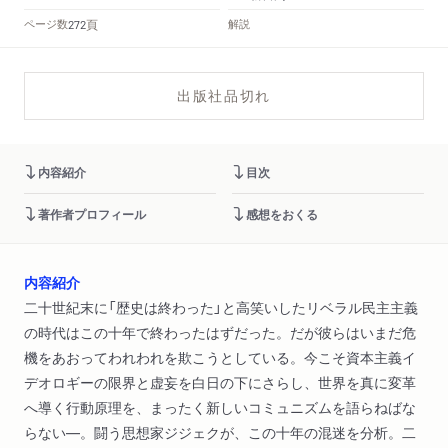
頁
ページ数
解説
272
出版社品切れ
内容紹介
目次
著作者プロフィール
感想をおくる
内容紹介
二十世紀末に「歴史は終わった」と高笑いしたリベラル民主主義
の時代はこの十年で終わったはずだった。だが彼らはいまだ危
機をあおってわれわれを欺こうとしている。今こそ資本主義イ
デオロギーの限界と虚妄を白日の下にさらし、世界を真に変革
へ導く行動原理を、まったく新しいコミュニズムを語らねばな
らない―。闘う思想家ジジェクが、この十年の混迷を分析。二