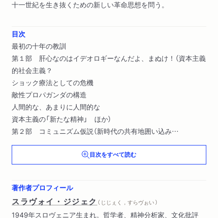
十一世紀を生き抜くための新しい革命思想を問う。
目次
最初の十年の教訓
第１部 肝心なのはイデオロギーなんだよ、まぬけ！（資本主義
的社会主義？
ショック療法としての危機
敵性プロパガンダの構造
人間的な、あまりに人間的な
資本主義の「新たな精神」 ほか）
第２部 コミュニズム仮説（新時代の共有地囲い込み
社会主義かコミュニズムか？
目次をすべて読む
「理性の公的使用」
ハイチにて
資本主義の例外 ほか）
著作者プロフィール
スラヴォイ・ジジェク
（ じじぇく，すらヴぉい ）
1949年スロヴェニア生まれ。哲学者、精神分析家、文化批評