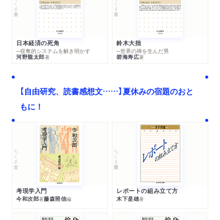
ちくま新書
ちくま新書
日本経済の死角
鈴木大拙
─収奪的システムを解き明かす
─世界の禅を生んだ男
河野龍太郎
碧海寿広
著
著
【自由研究、読書感想文……】夏休みの宿題のおと
もに！
ちくま文庫
ちくま学芸文庫
考現学入門
レポートの組み立て方
今和次郎
藤森照信
木下是雄
著
編
著