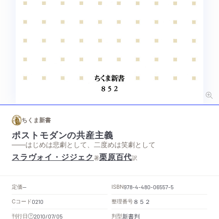
ちくま新書
ポストモダンの共産主義
——はじめは悲劇として、二度めは笑劇として
スラヴォイ・ジジェク
栗原百代
著
訳
定価
ISBN
--
978-4-480-06557-5
Cコード
整理番号
0210
８５２
新書判
刊行日
判型
2010/07/05