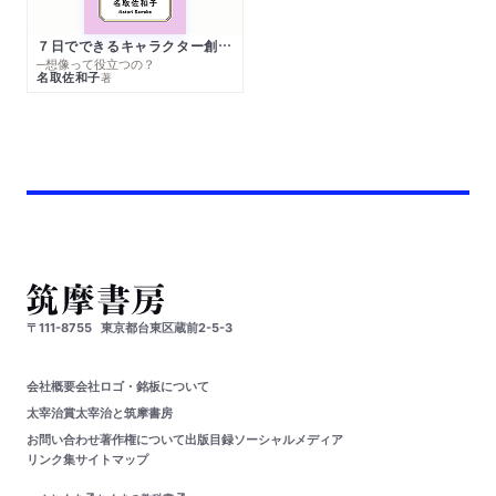
７日でできるキャラクター創作入門
─想像って役立つの？
名取佐和子
著
〒111-8755
東京都台東区蔵前2-5-3
会社概要
会社ロゴ・銘板について
太宰治賞
太宰治と筑摩書房
お問い合わせ
著作権について
出版目録
ソーシャルメディア
リンク集
サイトマップ