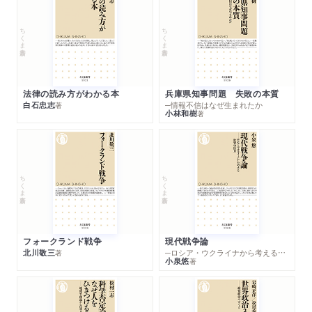
ちくま新書
ちくま新書
法律の読み方がわかる本
兵庫県知事問題 失敗の本質
白石忠志
─情報不信はなぜ生まれたか
著
小林和樹
著
ちくま新書
ちくま新書
フォークランド戦争
現代戦争論
北川敬三
─ロシア・ウクライナから考える世界の行方
著
小泉悠
著