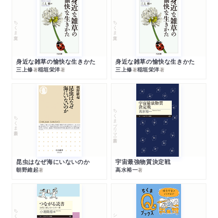
ちくま文庫
ちくま文庫
身近な雑草の愉快な生きかた
身近な雑草の愉快な生きかた
三上修
稲垣栄洋
三上修
稲垣栄洋
著
著
著
著
ちくまプリマー新書
ちくま新書
昆虫はなぜ海にいないのか
宇宙最強物質決定戦
朝野維起
高水裕一
著
著
シリーズ・全集