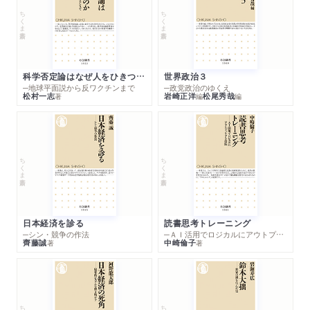
ちくま新書
ちくま新書
科学否定論はなぜ人をひきつけるのか
世界政治３
─地球平面説から反ワクチンまで
─政党政治のゆくえ
松村一志
岩崎正洋
松尾秀哉
著
編
編
ちくま新書
ちくま新書
日本経済を診る
読書思考トレーニング
─シン・競争の作法
─ＡＩ活用でロジカルにアウトプットする技法
齊藤誠
中崎倫子
著
著