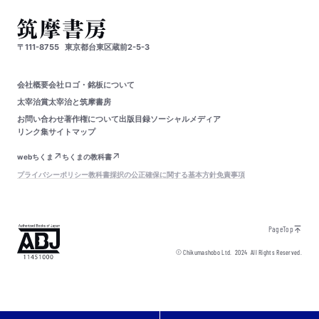
〒111-8755
東京都台東区蔵前2-5-3
会社概要
会社ロゴ・銘板について
太宰治賞
太宰治と筑摩書房
お問い合わせ
著作権について
出版目録
ソーシャルメディア
リンク集
サイトマップ
webちくま
ちくまの教科書
プライバシーポリシー
教科書採択の公正確保に関する基本方針
免責事項
PageTop
© Chikumashobo Ltd.
2024
All Rights Reserved.