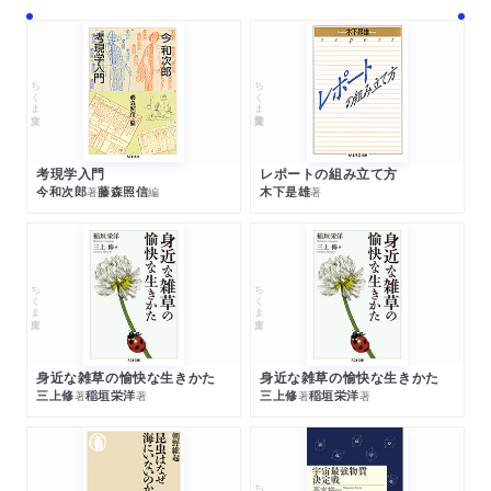
ちくま文庫
ちくま学芸文庫
考現学入門
レポートの組み立て方
今和次郎
藤森照信
木下是雄
著
編
著
ちくま文庫
ちくま文庫
身近な雑草の愉快な生きかた
身近な雑草の愉快な生きかた
三上修
稲垣栄洋
三上修
稲垣栄洋
著
著
著
著