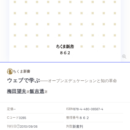
ちくま新書
ウェブで学ぶ
——オープンエデュケーションと知の革命
梅田望夫
飯吉透
著
著
定価
ISBN
--
978-4-480-06567-4
Cコード
整理番号
0265
８６２
新書判
刊行日
判型
2010/09/06