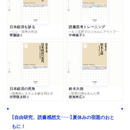
ちくま新書
ちくま新書
日本経済を診る
読書思考トレーニング
─シン・競争の作法
─ＡＩ活用でロジカルにアウトプットする技法
齊藤誠
中崎倫子
著
著
ちくま新書
ちくま新書
日本経済の死角
鈴木大拙
─収奪的システムを解き明かす
─世界の禅を生んだ男
河野龍太郎
碧海寿広
著
著
【自由研究、読書感想文……】夏休みの宿題のおと
もに！