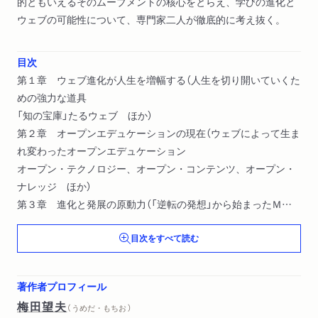
的ともいえるそのムーブメントの核心をとらえ、学びの進化と
ウェブの可能性について、専門家二人が徹底的に考え抜く。
目次
第１章 ウェブ進化が人生を増幅する（人生を切り開いていくた
めの強力な道具
「知の宝庫」たるウェブ ほか）
第２章 オープンエデュケーションの現在（ウェブによって生ま
れ変わったオープンエデュケーション
オープン・テクノロジー、オープン・コンテンツ、オープン・
ナレッジ ほか）
第３章 進化と発展の原動力（「逆転の発想」から始まったＭＩ
Ｔオープンコースウェア
目次をすべて読む
「互助精神」「フロンティア精神」「いたずら心」「宗教的信念」 ほ
か）
第４章 学びと教えを分解する（オープンコースウェアは誰がど
著作者プロフィール
のように使っているか
梅田望夫
（ うめだ・もちお ）
アメリカの大学と「閉じ込めのシステム」 ほか）