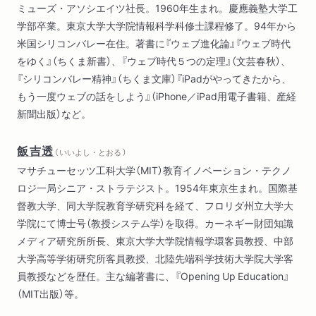
ミューズ・アソシエイツ社長。1960年生まれ。慶應義塾大学工
第５章 オープンエデュケーションと日本人、そして未来へ
学部卒業。東京大学大学院情報科学科修士課程修了。94年から
（「残りのすべての人々のため」の教育？
米国シリコンバレー在住。著書に『ウェブ進化論』『ウェブ時代
英語圏と非英語圏で違いはあるか ほか）
をゆく』（ちくま新書）、『ウェブ時代５つの定理』（文芸春秋）、
『シリコンバレー精神』（ちくま文庫）『iPadがやってきたから、
もう一度ウェブの話をしよう』（iPhone／iPad用電子書籍、産経
新聞出版）など。
飯吉透
（ いいよし・とおる ）
マサチューセッツ工科大学（MIT）教育イノベーション・テクノ
ロジ一局シニア・ストラテジスト。1954年東京生まれ。国際基
督教大学、同大学院教育学研究科を経て、フロリダ州立大学大
学院にて博士号（教授システム学）を取得。カーネギー財団知識
メディア研究所所長、東京大学大学院情報学環客員教授、中部
大学高等学術研究所客員教授、北陸先端科学技術大学院大学客
員教授などを歴任。主な編著書に、『Opening Up Education』
（MIT出版）等。