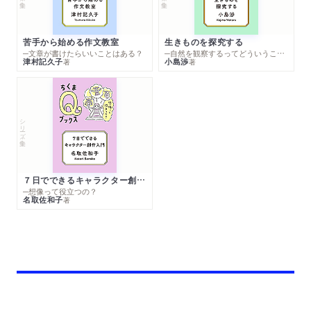
苦手から始める作文教室
生きものを探究する
─文章が書けたらいいことはある？
─自然を観察するってどういうこと？
津村記久子
小島渉
著
著
シリーズ・全集
７日でできるキャラクター創作入門
─想像って役立つの？
名取佐和子
著