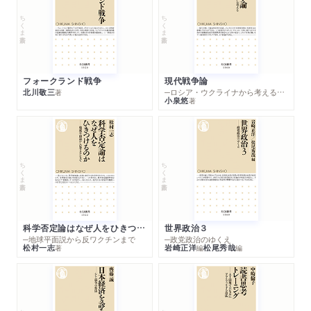
ちくま新書
ちくま新書
フォークランド戦争
現代戦争論
北川敬三
─ロシア・ウクライナから考える世界の行方
著
小泉悠
著
ちくま新書
ちくま新書
科学否定論はなぜ人をひきつけるのか
世界政治３
─地球平面説から反ワクチンまで
─政党政治のゆくえ
松村一志
岩崎正洋
松尾秀哉
著
編
編