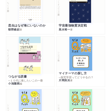
ちくまプリマー新書
ちくま新書
昆虫はなぜ海にいないのか
宇宙最強物質決定戦
朝野維起
高水裕一
著
著
ちくまプリマー新書
シリーズ・全集
マイテーマの探し方
つながる読書
─探究学習ってどうやるの？
片岡則夫
著
─１０代に推したいこの一冊
小池陽慈
編
シリーズ・全集
シリーズ・全集