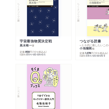
ちくまプリマー新書
ちくまプリマー新書
宇宙最強物質決定戦
つながる読書
高水裕一
─１０代に推したいこの
著
小池陽慈
編
定価:
円
（10％税込み）
858
定価:
円
（10％税込み）
1,078
ISBN:
978-4-480-68445-5
ISBN:
978-4-480-68476-9
シリーズ・全集