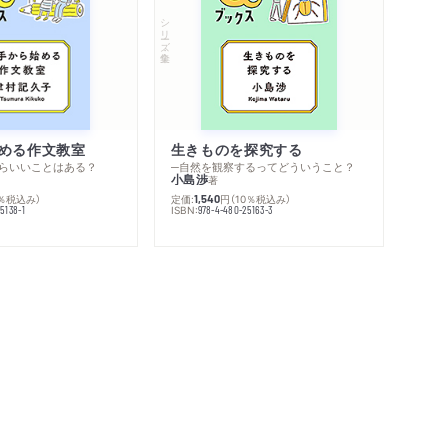
シリーズ・全集
める作文教室
生きものを探究する
らいいことはある？
─自然を観察するってどういうこと？
小島渉
著
0％税込み）
定価:
円
（10％税込み）
1,540
ISBN:
5138-1
978-4-480-25163-3