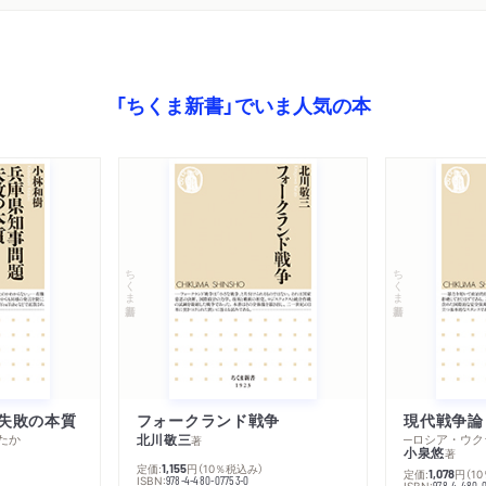
「ちくま新書」でいま人気の本
ちくま新書
ちくま新書
失敗の本質
フォークランド戦争
現代戦争論
たか
北川敬三
著
小泉悠
著
定価:
円
（10％税込み）
1,155
定価:
円
（1
1,078
ISBN:
978-4-480-07753-0
ISBN:
978-4-480-