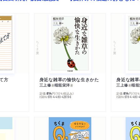
ちくま文庫
ちくま文庫
て方
身近な雑草の愉快な生きかた
身近な雑草
三上修
稲垣栄洋
三上修
稲垣
著
著
著
定価:
円
（10％税込み）
定価:
円
（10
814
814
ISBN:
ISBN:
978-4-480-42819-6
978-4-480-