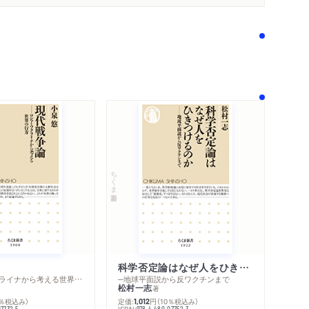
ちくま新書
科学否定論はなぜ人をひきつけるのか
─ロシア・ウクライナから考える世界の行方
─地球平面説から反ワクチンまで
内容紹介・目次
松村一志
著
著作者プロフィール
0％税込み）
定価:
円
（10％税込み）
1,012
感想をおくる
ISBN:
07732-5
978-4-480-07752-3