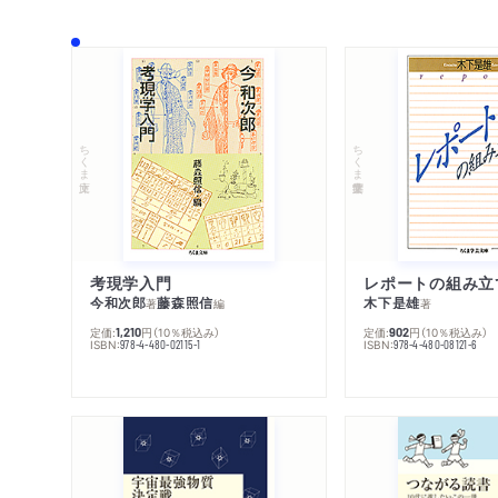
ちくま文庫
ちくま学芸文庫
考現学入門
レポートの組み立
今和次郎
藤森照信
木下是雄
著
編
著
定価:
円
（10％税込み）
定価:
円
（10％税込み）
1,210
902
ISBN:
ISBN:
978-4-480-02115-1
978-4-480-08121-6