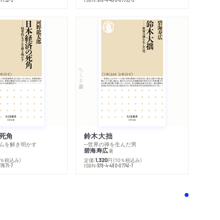
ちくま新書
死角
鈴木大拙
ムを解き明かす
─世界の禅を生んだ男
碧海寿広
著
0％税込み）
定価:
円
（10％税込み）
1,320
ISBN:
7671-7
978-4-480-07741-7
！