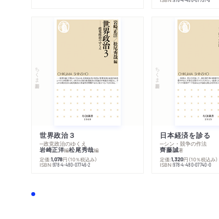
ちくま新書
ちくま新書
世界政治３
日本経済を診る
─政党政治のゆくえ
─シン・競争の作法
岩崎正洋
松尾秀哉
齊藤誠
編
編
著
定価:
円
（10％税込み）
定価:
円
（10％税込み）
1,078
1,320
ISBN:
ISBN:
978-4-480-07746-2
978-4-480-07740-0