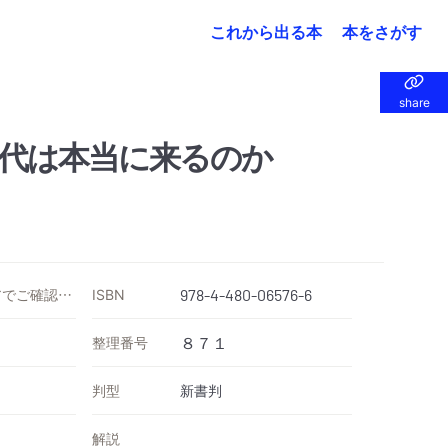
これから出る本
本をさがす
share
share
代は本当に来るのか
価格は各ストアでご確認ください
ISBN
978-4-480-06576-6
整理番号
８７１
判型
新書判
解説