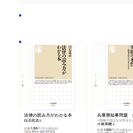
ちくま新書
ちくま新書
法律の読み方がわかる本
兵庫県知事問題 
白石忠志
─情報不信はなぜ生まれ
著
小林和樹
著
定価:
円
（10％税込み）
1,155
定価:
円
（10％税込み）
1,056
ISBN:
978-4-480-07750-9
ISBN:
978-4-480-07751-6