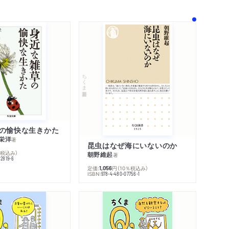
ちくま新書
の愉快な生きかた
栄洋
著
昆虫はなぜ海にいないのか
％税込み）
朝野維起
著
42819-6
定価:
円
（10％税込み）
1,056
ISBN:
978-4-480-07756-1