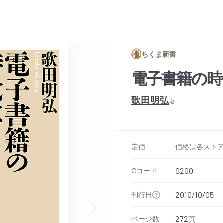
ちくま新書
電子書籍の時
歌田明弘
著
定価
Cコード
0200
刊行日
2010/10/05
ページ数
272
頁
Next slide