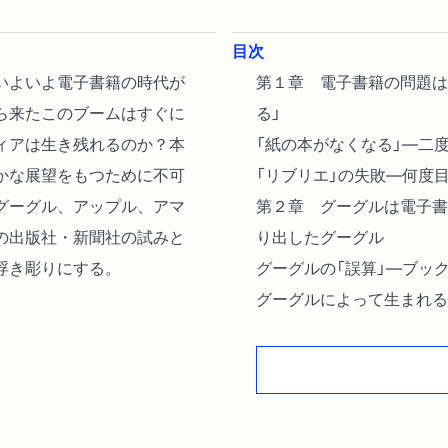
目次
いよいよ電子書籍の時代が
第１章 電子書籍の問題は
ら来たこのブームはすぐに
る」
ィアは生き残れるのか？本
「紙の本がなくなる」―二度
かな展望をもつために不可
「リブリエ」の失敗―何度目
グーグル、アップル、アマ
第２章 グーグルは電子書
の出版社・新聞社の試みと
り出したグーグル
浮き彫りにする。
グーグルの「誤算」―ブッ
グーグルによって生まれる
第３章 「ネットは無料」
無料」の時代は終わるのか
サイトに高額課金すると新
メディア王マードックの野