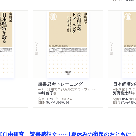
ちくま新書
ちくま新書
読書思考トレーニング
日本経済の
─ＡＩ活用でロジカルにアウトプットする技法
─収奪的システ
中崎倫子
河野龍太郎
著
著
定価:
円
（10％税込み）
定価:
円
（1
1,078
1,034
ISBN:
ISBN:
978-4-480-07730-1
978-4-480-0
【自由研究、読書感想文……】夏休みの宿題のおともに