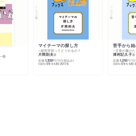
シリーズ・全集
シリーズ・全集
マイテーマの探し方
苦手から始
─探究学習ってどうやるの？
─文章が書けた
片岡則夫
津村記久子
著
著
一冊
定価:
円
（10％税込み）
定価:
円
（1
1,320
1,210
ISBN:
ISBN:
978-4-480-25117-6
978-4-480-2