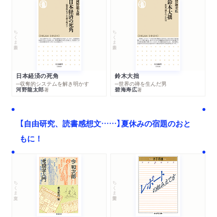
ちくま新書
ちくま新書
日本経済の死角
鈴木大拙
─収奪的システムを解き明かす
─世界の禅を生んだ男
河野龍太郎
碧海寿広
著
著
【自由研究、読書感想文……】夏休みの宿題のおと
もに！
ちくま文庫
ちくま学芸文庫