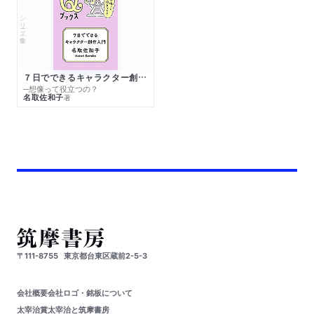
シリーズ・全集
７日でできるキャラクター創作入門
─想像って役立つの？
名取佐和子
著
〒111-8755
東京都台東区蔵前2-5-3
会社概要
会社ロゴ・銘板について
太宰治賞
太宰治と筑摩書房