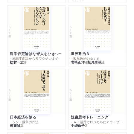
ちくま新書
ちくま新書
科学否定論はなぜ人をひきつけるのか
世界政治３
─地球平面説から反ワクチンまで
─政党政治のゆくえ
松村一志
岩崎正洋
松尾秀哉
著
編
編
ちくま新書
ちくま新書
日本経済を診る
読書思考トレーニング
─シン・競争の作法
─ＡＩ活用でロジカルにアウトプットする技法
齊藤誠
中崎倫子
著
著