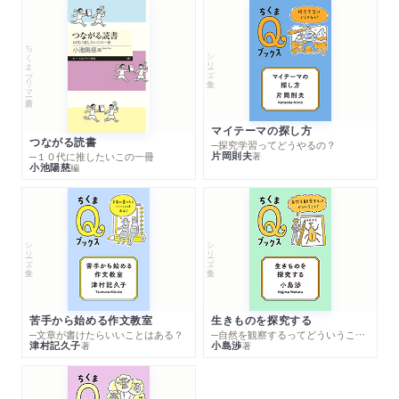
ちくまプリマー新書
シリーズ・全集
マイテーマの探し方
つながる読書
─探究学習ってどうやるの？
片岡則夫
著
─１０代に推したいこの一冊
小池陽慈
編
シリーズ・全集
シリーズ・全集
苦手から始める作文教室
生きものを探究する
─文章が書けたらいいことはある？
─自然を観察するってどういうこと？
津村記久子
小島渉
著
著