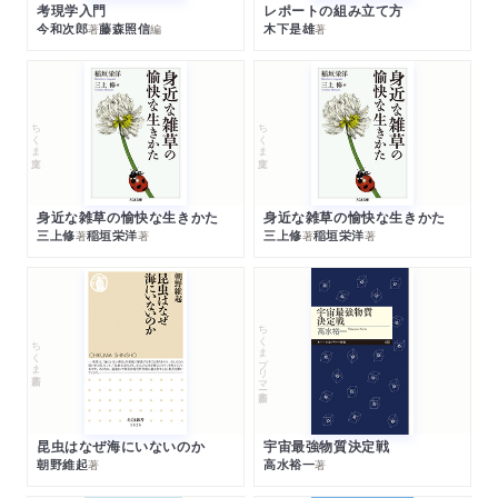
考現学入門
レポートの組み立て方
今和次郎
藤森照信
木下是雄
著
編
著
ちくま文庫
ちくま文庫
身近な雑草の愉快な生きかた
身近な雑草の愉快な生きかた
三上修
稲垣栄洋
三上修
稲垣栄洋
著
著
著
著
ちくまプリマー新書
ちくま新書
昆虫はなぜ海にいないのか
宇宙最強物質決定戦
朝野維起
高水裕一
著
著