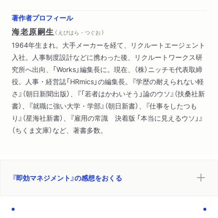
著作者プロフィール
海老原嗣生
（ えびはら・つぐお ）
1964年生まれ。大手メーカーを経て、リクルートエージェント
入社。人事制度設計などに携わった後、リクルートワークス研
究所へ出向、「Works」編集長に。現在、（株）ニッチモ代表取締
役。人事・経営誌「HRmics」の編集長。『学歴の耐えられない軽
さ』（朝日新聞出版）、『「若者はかわいそう」論のウソ』（扶桑社新
書）、『就職に強い大学・学部』（朝日新書）、『仕事をしたつも
り』（星海社新書）、『雇用の常識 決着版 「本当に見えるウソ」』
（ちくま文庫）など、著書多数。
『即効マネジメント』の感想をおくる