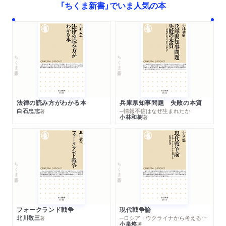
「ちくま新書」でいま人気の本
ちくま新書
ちくま新書
法律の読み方がわかる本
兵庫県知事問題 失敗の本質
白石忠志
─情報不信はなぜ生まれたか
著
小林和樹
著
ちくま新書
ちくま新書
フォークランド戦争
現代戦争論
北川敬三
─ロシア・ウクライナから考える世界の行方
著
小泉悠
著