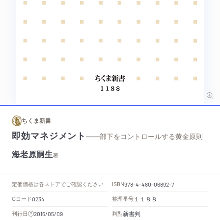
ちくま新書
即効マネジメント
——部下をコントロールする黄金原則
海老原嗣生
著
定価
価格は各ストアでご確認ください
ISBN
978-4-480-06892-7
Cコード
整理番号
0234
１１８８
新書判
刊行日
判型
2016/05/09