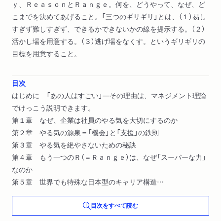
ｙ、ＲｅａｓｏｎとＲａｎｇｅ。何を、どうやって、なぜ、ど
こまでを決めてあげること。「三つのギリギリ」とは、（１）易し
すぎず難しすぎず、できるかできないかの線を提示する。（２）
活かし場を用意する。（３）逃げ場をなくす。というギリギリの
目標を用意すること。
目次
はじめに 「あの人はすごい」―その理由は、マネジメント理論
でけっこう説明できます。
第１章 なぜ、企業は社員のやる気を大切にするのか
第２章 やる気の源泉＝「機会」と「支援」の鉄則
第３章 やる気を絶やさないための秘訣
第４章 もう一つのＲ（＝Ｒａｎｇｅ）は、なぜ「スーパーな力」
なのか
第５章 世界でも特殊な日本型のキャリア構造
第６章 学んだことを人に教え、自分でも実践する
目次をすべて読む
あとがき リクルートの「元気とやる気」の秘密を、みなさんに