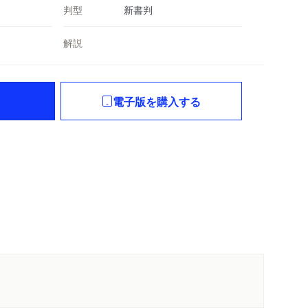
判型
新書判
解説
電子版を購入する