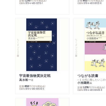
定価:
円
（10％税込み）
定価:
円
（10％税込み）
1,210
902
ISBN:
ISBN:
978-4-480-02115-1
978-4-480-08121-6
ちくまプリマー新書
ちくまプリマー新書
宇宙最強物質決定戦
つながる読書
高水裕一
─１０代に推したいこの
著
小池陽慈
編
定価:
円
（10％税込み）
858
定価:
円
（10％税込み）
1,078
ISBN:
978-4-480-68445-5
ISBN:
978-4-480-68476-9