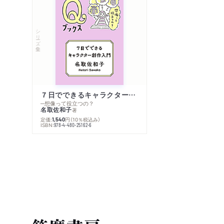
シリーズ・全集
７日でできるキャラクター創作入門
─想像って役立つの？
名取佐和子
著
定価:
円
（10％税込み）
1,540
ISBN:
978-4-480-25162-6