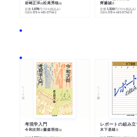
岩崎正洋
松尾秀哉
齊藤誠
編
編
著
定価:
円
（10％税込み）
定価:
円
（10％税込み）
1,078
1,320
ISBN:
ISBN:
978-4-480-07746-2
978-4-480-07740-0
ちくま文庫
ちくま学芸文庫
考現学入門
レポートの組み立
今和次郎
藤森照信
木下是雄
著
編
著