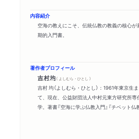
内容紹介
空海の教えにこそ、伝統仏教の教義の核心が
期的入門書。
著作者プロフィール
吉村均
（ よしむら・ひとし ）
吉村 均（よしむら・ひとし）：1961年東
て、現在、公益財団法人中村元東方研究所専
学。著書『空海に学ぶ仏教入門』『チベット仏教