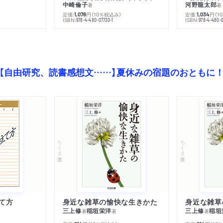
中崎倫子
河野龍太郎
著
著
定価:
円
（10％税込み）
定価:
円
（1
1,078
1,034
ISBN:
ISBN:
978-4-480-07730-1
978-4-480-0
【自由研究、読書感想文……】夏休みの宿題のおともに
ちくま文庫
ちくま文庫
て方
身近な雑草の愉快な生きかた
身近な雑草
三上修
稲垣栄洋
三上修
稲垣
著
著
著