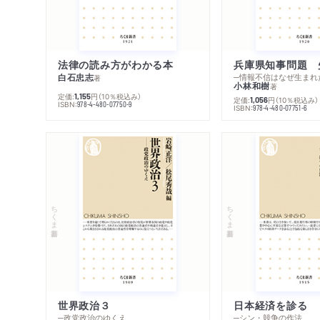
法律の読み方がわかる本
兵庫県知事問題 
白石忠志
─情報不信はなぜ生まれ
著
小林和樹
著
定価:
円
（10％税込み）
1,155
定価:
円
（10％税込み）
1,056
ISBN:
978-4-480-07750-9
ISBN:
978-4-480-07751-6
ちくま新書
ちくま新書
世界政治３
日本経済を診る
─政党政治のゆくえ
─シン・競争の作法