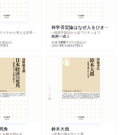
科学否定論はなぜ人をひきつけるのか
─ロシア・ウクライナから考える世界の行方
─地球平面説から反ワクチンまで
松村一志
著
0％税込み）
定価:
円
（10％税込み）
1,012
ISBN:
07732-5
978-4-480-07752-3
内容紹介・目次
著作者プロフィール
ちくま新書
感想をおくる
死角
鈴木大拙
ムを解き明かす
─世界の禅を生んだ男