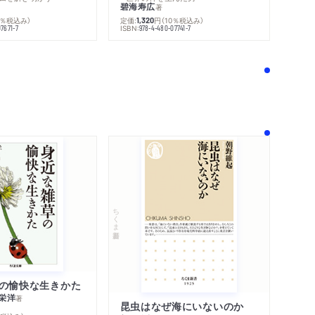
碧海寿広
著
0％税込み）
定価:
円
（10％税込み）
1,320
ISBN:
7671-7
978-4-480-07741-7
！
ちくま新書
の愉快な生きかた
栄洋
著
昆虫はなぜ海にいないのか