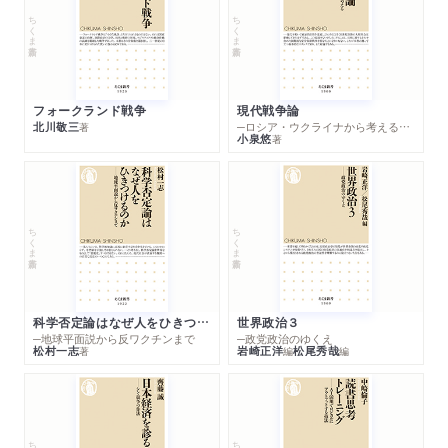
ちくま新書
ちくま新書
フォークランド戦争
現代戦争論
北川敬三
─ロシア・ウクライナから考える世界の行方
著
小泉悠
著
ちくま新書
ちくま新書
科学否定論はなぜ人をひきつけるのか
世界政治３
─地球平面説から反ワクチンまで
─政党政治のゆくえ
松村一志
岩崎正洋
松尾秀哉
著
編
編