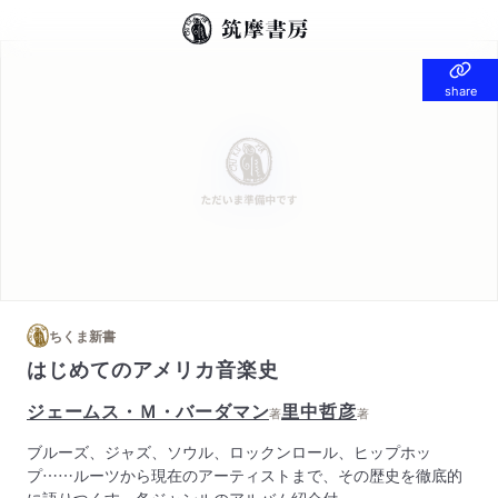
share
share
ちくま新書
はじめてのアメリカ音楽史
ジェームス・Ｍ・バーダマン
里中哲彦
著
著
ブルーズ、ジャズ、ソウル、ロックンロール、ヒップホッ
プ……ルーツから現在のアーティストまで、その歴史を徹底的
に語りつくす。各ジャンルのアルバム紹介付。