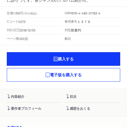
円
定価
ISBN
1,155
（10％税込）
978-4-480-07193-4
Cコード
整理番号
0273
１３７６
新書判
刊行日
判型
2018/12/05
頁
ページ数
解説
320
購入する
電子版を購入する
内容紹介
目次
著作者プロフィール
感想をおくる