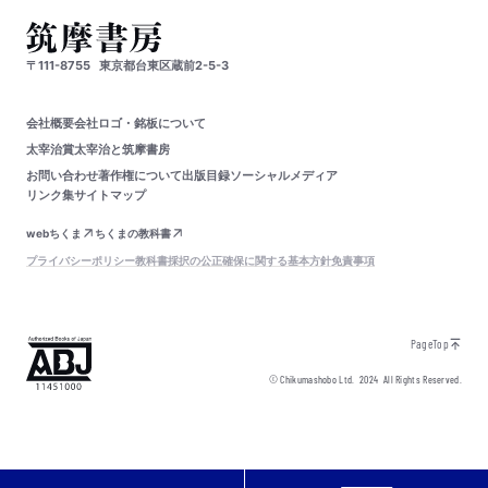
〒111-8755
東京都台東区蔵前2-5-3
会社概要
会社ロゴ・銘板について
太宰治賞
太宰治と筑摩書房
お問い合わせ
著作権について
出版目録
ソーシャルメディア
リンク集
サイトマップ
webちくま
ちくまの教科書
プライバシーポリシー
教科書採択の公正確保に関する基本方針
免責事項
PageTop
© Chikumashobo Ltd.
2024
All Rights Reserved.