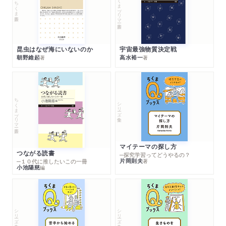
ちくまプリマー新書
ちくま新書
昆虫はなぜ海にいないのか
宇宙最強物質決定戦
朝野維起
高水裕一
著
著
ちくまプリマー新書
シリーズ・全集
マイテーマの探し方
つながる読書
─探究学習ってどうやるの？
片岡則夫
著
─１０代に推したいこの一冊
小池陽慈
編
シリーズ・全集
シリーズ・全集