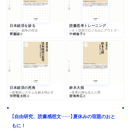
ちくま新書
ちくま新書
日本経済を診る
読書思考トレーニング
─シン・競争の作法
─ＡＩ活用でロジカルにアウトプットする技法
齊藤誠
中崎倫子
著
著
ちくま新書
ちくま新書
日本経済の死角
鈴木大拙
─収奪的システムを解き明かす
─世界の禅を生んだ男
河野龍太郎
碧海寿広
著
著
【自由研究、読書感想文……】夏休みの宿題のおと
もに！