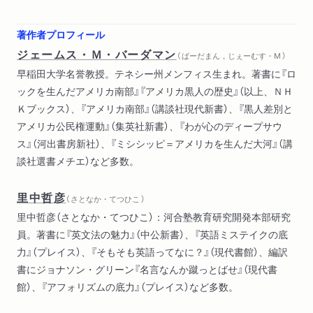
著作者プロフィール
ジェームス・Ｍ・バーダマン
（ ばーだまん，じぇーむす・M ）
早稲田大学名誉教授。テネシー州メンフィス生まれ。著書に『ロ
ックを生んだアメリカ南部』『アメリカ黒人の歴史』（以上、ＮＨ
Ｋブックス）、『アメリカ南部』（講談社現代新書）、『黒人差別と
アメリカ公民権運動』（集英社新書）、『わが心のディープサウ
ス』（河出書房新社）、『ミシシッピ＝アメリカを生んだ大河』（講
談社選書メチエ）など多数。
里中哲彦
（ さとなか・てつひこ ）
里中哲彦（さとなか・てつひこ）：河合塾教育研究開発本部研究
員。著書に『英文法の魅力』（中公新書）、『英語ミステイクの底
力』（プレイス）、『そもそも英語ってなに？』（現代書館）、編訳
書にジョナソン・グリーン『名言なんか蹴っとばせ』（現代書
館）、『アフォリズムの底力』（プレイス）など多数。