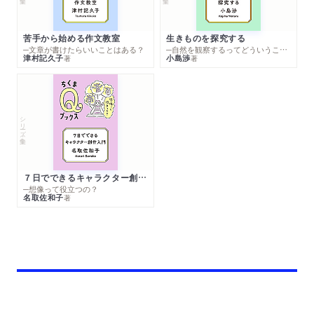
苦手から始める作文教室
生きものを探究する
─文章が書けたらいいことはある？
─自然を観察するってどういうこと？
津村記久子
小島渉
著
著
シリーズ・全集
７日でできるキャラクター創作入門
─想像って役立つの？
名取佐和子
著