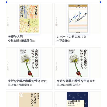
ちくま文庫
ちくま学芸文庫
考現学入門
レポートの組み立て方
今和次郎
藤森照信
木下是雄
著
編
著
ちくま文庫
ちくま文庫
身近な雑草の愉快な生きかた
身近な雑草の愉快な生きかた
三上修
稲垣栄洋
三上修
稲垣栄洋
著
著
著
著