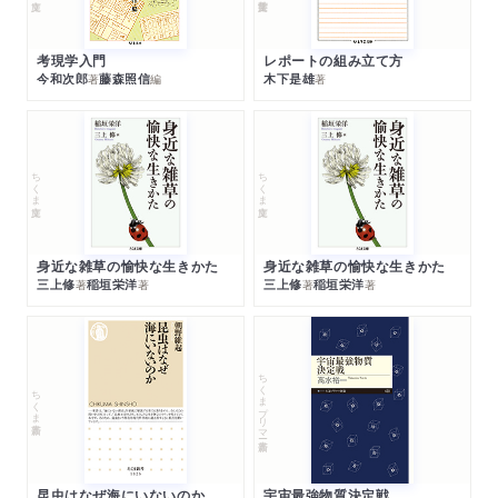
考現学入門
レポートの組み立て方
今和次郎
藤森照信
木下是雄
著
編
著
ちくま文庫
ちくま文庫
身近な雑草の愉快な生きかた
身近な雑草の愉快な生きかた
三上修
稲垣栄洋
三上修
稲垣栄洋
著
著
著
著
ちくまプリマー新書
ちくま新書
昆虫はなぜ海にいないのか
宇宙最強物質決定戦