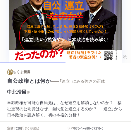
ちくま新書
自公政権とは何か
——「連立」にみる強さの正体
中北浩爾
著
単独政権が可能な自民党は、なぜ連立を解消しないのか？ 福
祉重視の公明党はなぜ、自民党と連立するのか？ 「連立」から
日本政治を読み解く、初の本格的分析！
円
定価
ISBN
1,320
（10％税込）
978-4-480-07216-0