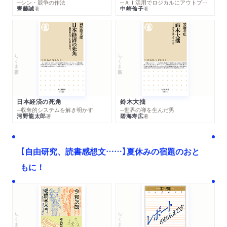
─シン・競争の作法
─ＡＩ活用でロジカルにアウトプットする技法
齊藤誠
中崎倫子
著
著
ちくま新書
ちくま新書
日本経済の死角
鈴木大拙
─収奪的システムを解き明かす
─世界の禅を生んだ男
河野龍太郎
碧海寿広
著
著
【自由研究、読書感想文……】夏休みの宿題のおと
もに！
ちくま文庫
ちくま学芸文庫