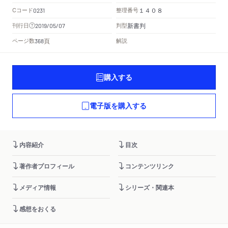
Cコード
整理番号
0231
１４０８
新書判
刊行日
判型
2019/05/07
頁
ページ数
解説
368
購入する
電子版を購入する
内容紹介
目次
著作者プロフィール
コンテンツリンク
メディア情報
シリーズ・関連本
感想をおくる