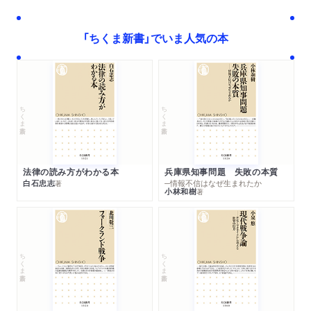
「ちくま新書」でいま人気の本
ちくま新書
ちくま新書
法律の読み方がわかる本
兵庫県知事問題 失敗の本質
白石忠志
─情報不信はなぜ生まれたか
著
小林和樹
著
ちくま新書
ちくま新書