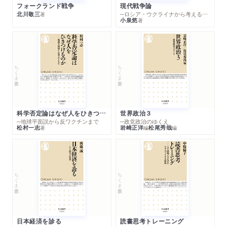
フォークランド戦争
現代戦争論
北川敬三
─ロシア・ウクライナから考える世界の行方
著
小泉悠
著
ちくま新書
ちくま新書
科学否定論はなぜ人をひきつけるのか
世界政治３
─地球平面説から反ワクチンまで
─政党政治のゆくえ
松村一志
岩崎正洋
松尾秀哉
著
編
編
ちくま新書
ちくま新書
日本経済を診る
読書思考トレーニング