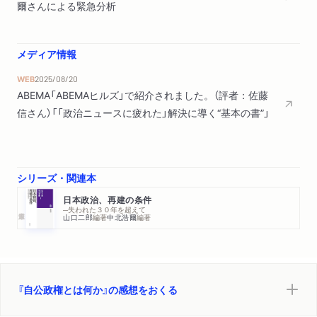
爾さんによる緊急分析
メディア情報
WEB
2025/08/20
ABEMA「ABEMAヒルズ」で紹介されました。（評者：佐藤
信さん）「「政治ニュースに疲れた」解決に導く“基本の書”」
シリーズ・関連本
日本政治、再建の条件
─失われた３０年を超えて
山口二郎
編著
中北浩爾
編著
『自公政権とは何か』の感想をおくる