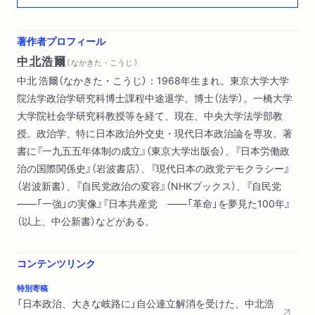
著作者プロフィール
中北浩爾
（ なかきた・こうじ ）
中北 浩爾（なかきた・こうじ）：1968年生まれ。東京大学大学
院法学政治学研究科博士課程中途退学。博士（法学）。一橋大学
大学院社会学研究科教授等を経て、現在、中央大学法学部教
授。政治学、特に日本政治外交史・現代日本政治論を専攻。著
書に『一九五五年体制の成立』（東京大学出版会）、『日本労働政
治の国際関係史』（岩波書店）、『現代日本の政党デモクラシー』
（岩波新書）、『自民党政治の変容』（NHKブックス）、『自民党
――「一強」の実像』『日本共産党 ――「革命」を夢見た100年』
（以上、中公新書）などがある。
コンテンツリンク
特別寄稿
「日本政治、大きな岐路に」自公連立解消を受けた、中北浩