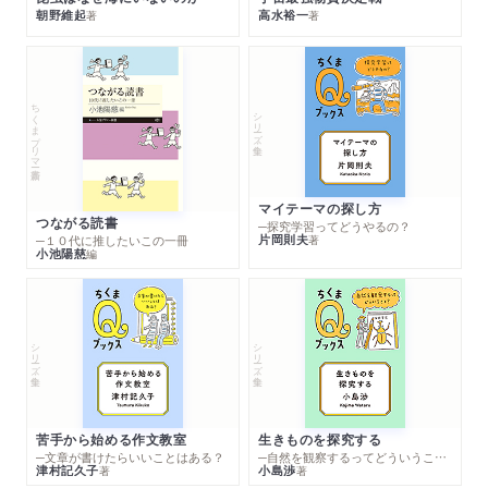
朝野維起
高水裕一
著
著
ちくまプリマー新書
シリーズ・全集
マイテーマの探し方
つながる読書
─探究学習ってどうやるの？
片岡則夫
著
─１０代に推したいこの一冊
小池陽慈
編
シリーズ・全集
シリーズ・全集
苦手から始める作文教室
生きものを探究する
─文章が書けたらいいことはある？
─自然を観察するってどういうこと？
津村記久子
小島渉
著
著