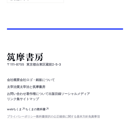
〒111-8755
東京都台東区蔵前2-5-3
会社概要
会社ロゴ・銘板について
太宰治賞
太宰治と筑摩書房
お問い合わせ
著作権について
出版目録
ソーシャルメディア
リンク集
サイトマップ
webちくま
ちくまの教科書
プライバシーポリシー
教科書採択の公正確保に関する基本方針
免責事項