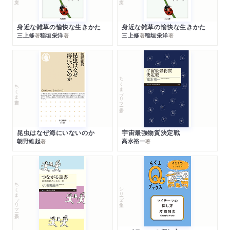
身近な雑草の愉快な生きかた
身近な雑草の愉快な生きかた
三上修
稲垣栄洋
三上修
稲垣栄洋
著
著
著
著
ちくまプリマー新書
ちくま新書
昆虫はなぜ海にいないのか
宇宙最強物質決定戦
朝野維起
高水裕一
著
著
ちくまプリマー新書
シリーズ・全集