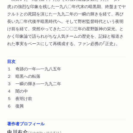
虎」の強烈な印象を残した一九八〇年代末の暗黒期、終盤までヤ
クルトとの死闘を演じた一九九二年の一瞬の輝きを経て、再び
長い九〇年代後半暗黒時代へ。そして野村監督時代という夜明
け前を経て、突然やってきた二〇〇三年の星野阪神の栄光。と
かく印象論で語られがちな人気チームの歴史を、記録と報道さ
れた事実をベースにして再構成する。ファン必携の「正史」。
目次
１ 奇跡の一年―一九八五年
２ 暗黒への転落
３ 一瞬の輝き―一九九二年
４ 闇の中
５ 夜明け前
６ 復興
著作者プロフィール
中川右介
（ なかがわ・ゆうすけ ）