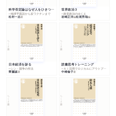
科学否定論はなぜ人をひきつけるのか
世界政治３
─地球平面説から反ワクチンまで
─政党政治のゆくえ
松村一志
岩崎正洋
松尾秀哉
著
編
編
ちくま新書
ちくま新書
日本経済を診る
読書思考トレーニング
─シン・競争の作法
─ＡＩ活用でロジカルにアウトプットする技法
齊藤誠
中崎倫子
著
著
ちくま新書
ちくま新書