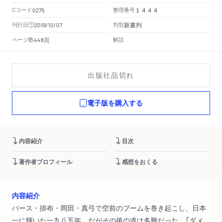
Cコード
整理番号
0275
１４４４
新書判
刊行日
判型
2019/10/07
頁
ページ数
解説
448
出版社品切れ
電子版を購入する
内容紹介
目次
著作者プロフィール
感想をおくる
内容紹介
バース・掛布・岡田・真弓で空前のブームを巻き起こし、日本
一に輝いた一九八五年。だがその後の道は多難だった。「ダメ