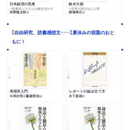
日本経済の死角
鈴木大拙
─収奪的システムを解き明かす
─世界の禅を生んだ男
河野龍太郎
碧海寿広
著
著
【自由研究、読書感想文……】夏休みの宿題のおと
もに！
ちくま文庫
ちくま学芸文庫
考現学入門
レポートの組み立て方
今和次郎
藤森照信
木下是雄
著
編
著
ちくま文庫
ちくま文庫