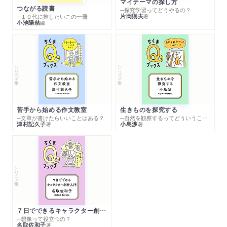
マイテーマの探し方
つながる読書
─探究学習ってどうやるの？
片岡則夫
著
─１０代に推したいこの一冊
小池陽慈
編
シリーズ・全集
シリーズ・全集
苦手から始める作文教室
生きものを探究する
─文章が書けたらいいことはある？
─自然を観察するってどういうこと？
津村記久子
小島渉
著
著
シリーズ・全集
７日でできるキャラクター創作入門
─想像って役立つの？
名取佐和子
著