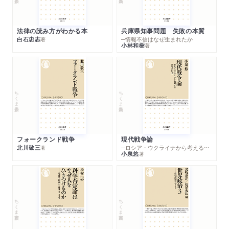
法律の読み方がわかる本
兵庫県知事問題 失敗の本質
白石忠志
─情報不信はなぜ生まれたか
著
小林和樹
著
ちくま新書
ちくま新書
フォークランド戦争
現代戦争論
北川敬三
─ロシア・ウクライナから考える世界の行方
著
小泉悠
著
ちくま新書
ちくま新書