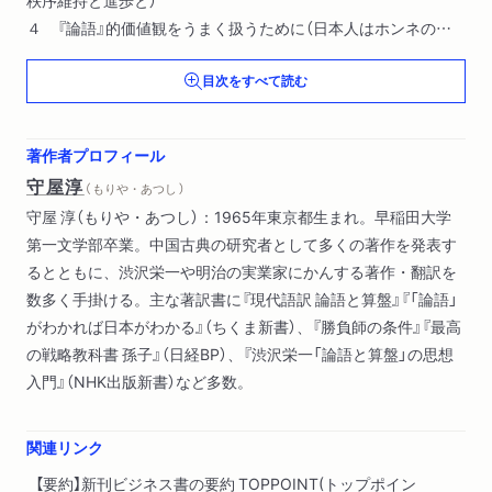
４ 『論語』的価値観をうまく扱うために（日本人はホンネのは
け口を求めている
目次をすべて読む
手段としての「論語と算盤」）
著作者プロフィール
守屋淳
（ もりや・あつし ）
守屋 淳（もりや・あつし）：1965年東京都生まれ。早稲田大学
第一文学部卒業。中国古典の研究者として多くの著作を発表す
るとともに、渋沢栄一や明治の実業家にかんする著作・翻訳を
数多く手掛ける。主な著訳書に『現代語訳 論語と算盤』『「論語」
がわかれば日本がわかる』（ちくま新書）、『勝負師の条件』『最高
の戦略教科書 孫子』（日経BP）、『渋沢栄一「論語と算盤」の思想
入門』（NHK出版新書）など多数。
関連リンク
【要約】新刊ビジネス書の要約 TOPPOINT(トップポイン