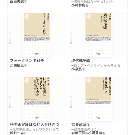
白石忠志
─情報不信はなぜ生まれたか
著
小林和樹
著
ちくま新書
ちくま新書
フォークランド戦争
現代戦争論
北川敬三
─ロシア・ウクライナから考える世界の行方
著
小泉悠
著
ちくま新書
ちくま新書
科学否定論はなぜ人をひきつけるのか
世界政治３
─地球平面説から反ワクチンまで
─政党政治のゆくえ
松村一志
岩崎正洋
松尾秀哉
著
編
編