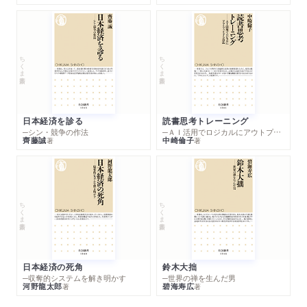
ちくま新書
ちくま新書
日本経済を診る
読書思考トレーニング
─シン・競争の作法
─ＡＩ活用でロジカルにアウトプットする技法
齊藤誠
中崎倫子
著
著
ちくま新書
ちくま新書
日本経済の死角
鈴木大拙
─収奪的システムを解き明かす
─世界の禅を生んだ男
河野龍太郎
碧海寿広
著
著