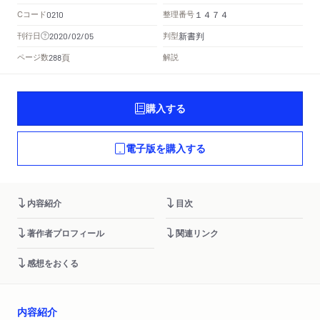
Cコード
整理番号
0210
１４７４
新書判
刊行日
判型
2020/02/05
頁
ページ数
解説
288
購入する
電子版を購入する
内容紹介
目次
著作者プロフィール
関連リンク
感想をおくる
内容紹介