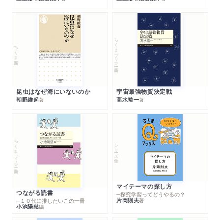
ちくまプリマー新書
ちくま新書
昆虫はなぜ海にいないのか
宇宙最強物質決定戦
朝野維起
高水裕一
著
著
ちくまプリマー新書
シリーズ・全集
マイテーマの探し方
つながる読書
─探究学習ってどうやるの？
片岡則夫
著
─１０代に推したいこの一冊
小池陽慈
編