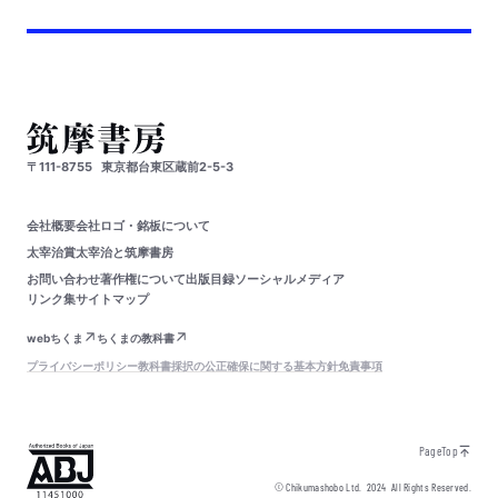
〒111-8755
東京都台東区蔵前2-5-3
会社概要
会社ロゴ・銘板について
太宰治賞
太宰治と筑摩書房
お問い合わせ
著作権について
出版目録
ソーシャルメディア
リンク集
サイトマップ
webちくま
ちくまの教科書
プライバシーポリシー
教科書採択の公正確保に関する基本方針
免責事項
PageTop
© Chikumashobo Ltd.
2024
All Rights Reserved.