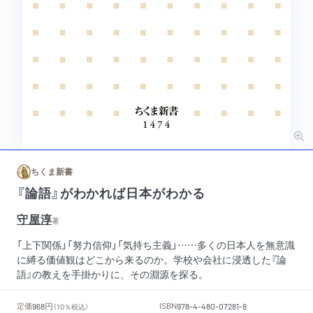
ちくま新書
『論語』がわかれば日本がわかる
守屋淳
著
「上下関係」「努力信仰」「気持ち主義」……多くの日本人を無意識
に縛る価値観はどこから来るのか。学校や会社に浸透した『論
語』の教えを手掛かりに、その淵源を探る。
円
定価
ISBN
968
（10％税込）
978-4-480-07281-8