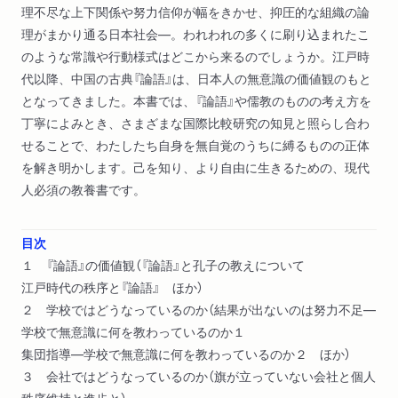
理不尽な上下関係や努力信仰が幅をきかせ、抑圧的な組織の論
理がまかり通る日本社会―。われわれの多くに刷り込まれたこ
のような常識や行動様式はどこから来るのでしょうか。江戸時
代以降、中国の古典『論語』は、日本人の無意識の価値観のもと
となってきました。本書では、『論語』や儒教のものの考え方を
丁寧によみとき、さまざまな国際比較研究の知見と照らし合わ
せることで、わたしたち自身を無自覚のうちに縛るものの正体
を解き明かします。己を知り、より自由に生きるための、現代
人必須の教養書です。
目次
１ 『論語』の価値観（『論語』と孔子の教えについて
江戸時代の秩序と『論語』 ほか）
２ 学校ではどうなっているのか（結果が出ないのは努力不足―
学校で無意識に何を教わっているのか１
集団指導―学校で無意識に何を教わっているのか２ ほか）
３ 会社ではどうなっているのか（旗が立っていない会社と個人
秩序維持と進歩と）