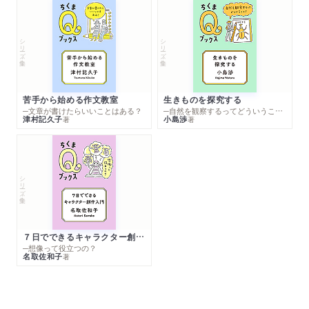
シリーズ・全集
シリーズ・全集
苦手から始める作文教室
生きものを探究する
─文章が書けたらいいことはある？
─自然を観察するってどういうこと？
津村記久子
小島渉
著
著
シリーズ・全集
７日でできるキャラクター創作入門
─想像って役立つの？
名取佐和子
著