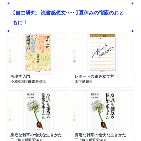
【自由研究、読書感想文……】夏休みの宿題のおと
もに！
ちくま文庫
ちくま学芸文庫
考現学入門
レポートの組み立て方
今和次郎
藤森照信
木下是雄
著
編
著
ちくま文庫
ちくま文庫
身近な雑草の愉快な生きかた
身近な雑草の愉快な生きかた
三上修
稲垣栄洋
三上修
稲垣栄洋
著
著
著
著