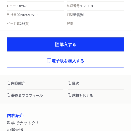
Cコード
整理番号
0247
１７７８
新書判
刊行日
判型
2024/02/06
頁
ページ数
解説
256
購入する
電子版を購入する
内容紹介
目次
著作者プロフィール
感想をおくる
内容紹介
科学でナットク！
の新常識