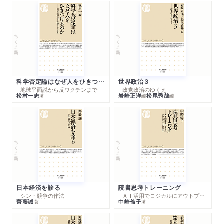
ちくま新書
ちくま新書
科学否定論はなぜ人をひきつけるのか
世界政治３
─地球平面説から反ワクチンまで
─政党政治のゆくえ
松村一志
岩崎正洋
松尾秀哉
著
編
編
ちくま新書
ちくま新書
日本経済を診る
読書思考トレーニング
─シン・競争の作法
─ＡＩ活用でロジカルにアウトプットする技法
齊藤誠
中崎倫子
著
著