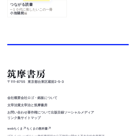
つながる読書
─１０代に推したいこの一冊
小池陽慈
編
〒111-8755
東京都台東区蔵前2-5-3
会社概要
会社ロゴ・銘板について
太宰治賞
太宰治と筑摩書房
お問い合わせ
著作権について
出版目録
ソーシャルメディア
リンク集
サイトマップ
webちくま
ちくまの教科書
プライバシーポリシー
教科書採択の公正確保に関する基本方針
免責事項