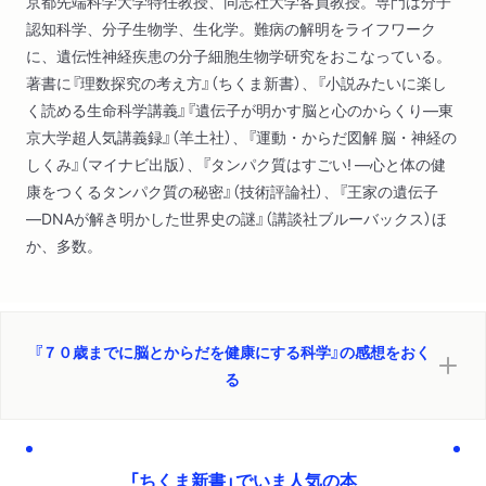
京都先端科学大学特任教授、同志社大学客員教授。専門は分子
認知科学、分子生物学、生化学。難病の解明をライフワーク
に、遺伝性神経疾患の分子細胞生物学研究をおこなっている。
著書に『理数探究の考え方』（ちくま新書）、『小説みたいに楽し
く読める生命科学講義』『遺伝子が明かす脳と心のからくり―東
京大学超人気講義録』（羊土社）、『運動・からだ図解 脳・神経の
しくみ』（マイナビ出版）、『タンパク質はすごい! ―心と体の健
康をつくるタンパク質の秘密』（技術評論社）、『王家の遺伝子
―DNAが解き明かした世界史の謎』（講談社ブルーバックス）ほ
か、多数。
『７０歳までに脳とからだを健康にする科学』の感想をおく
る
「ちくま新書」でいま人気の本