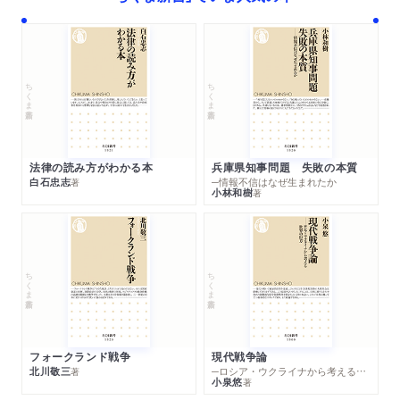
ちくま新書
ちくま新書
法律の読み方がわかる本
兵庫県知事問題 失敗の本質
白石忠志
─情報不信はなぜ生まれたか
著
小林和樹
著
ちくま新書
ちくま新書
フォークランド戦争
現代戦争論
北川敬三
─ロシア・ウクライナから考える世界の行方
著
小泉悠
著