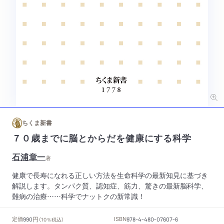
ちくま新書
７０歳までに脳とからだを健康にする科学
石浦章一
著
健康で長寿になれる正しい方法を生命科学の最新知見に基づき
解説します。タンパク質、認知症、筋力、驚きの最新脳科学、
難病の治療……科学でナットクの新常識！
円
定価
ISBN
990
（10％税込）
978-4-480-07607-6