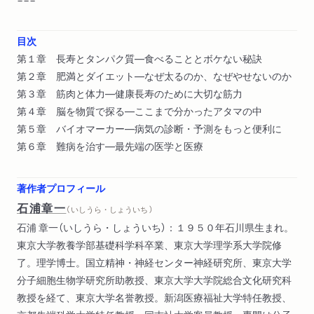
目次
第１章 長寿とタンパク質―食べることとボケない秘訣
第２章 肥満とダイエット―なぜ太るのか、なぜやせないのか
第３章 筋肉と体力―健康長寿のために大切な筋力
第４章 脳を物質で探る―ここまで分かったアタマの中
第５章 バイオマーカー―病気の診断・予測をもっと便利に
第６章 難病を治す―最先端の医学と医療
著作者プロフィール
石浦章一
（ いしうら・しょういち ）
石浦 章一（いしうら・しょういち）：１９５０年石川県生まれ。
東京大学教養学部基礎科学科卒業、東京大学理学系大学院修
了。理学博士。国立精神・神経センター神経研究所、東京大学
分子細胞生物学研究所助教授、東京大学大学院総合文化研究科
教授を経て、東京大学名誉教授。新潟医療福祉大学特任教授、