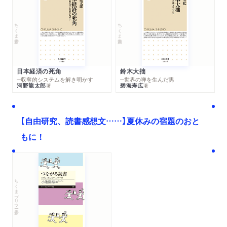
ちくま新書
ちくま新書
日本経済の死角
鈴木大拙
─収奪的システムを解き明かす
─世界の禅を生んだ男
河野龍太郎
碧海寿広
著
著
【自由研究、読書感想文……】夏休みの宿題のおと
もに！
ちくまプリマー新書