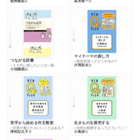
朝野維起
高水裕一
著
著
ちくまプリマー新書
シリーズ・全集
マイテーマの探し方
つながる読書
─探究学習ってどうやるの？
片岡則夫
著
─１０代に推したいこの一冊
小池陽慈
編
シリーズ・全集
シリーズ・全集
苦手から始める作文教室
生きものを探究する
─文章が書けたらいいことはある？
─自然を観察するってどういうこと？
津村記久子
小島渉
著
著