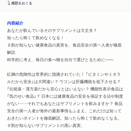
感想をおくる
内容紹介
あなたが飲んでいるそのサプリメントは大丈夫？
知ったら怖くて飲めなくなる！
９割が知らない健康食品の真実を、食品安全の第一人者が徹底
解説
科学的に考え、毎日の食べ物を自分で選びとるために――
紅麹の危険性は世界的に指摘されていた！ 「ビタミンやミネラ
ルだから安全」は大間違い？ ウコンは肝臓機能を低下させる？
「伝統薬・漢方薬だから安心」とはいえない？ 機能性表示食品は
「気のせい食品」？ 日本には健康食品の安全を保証する法や制度
がない……それでもあなたはサプリメントを飲みますか？ 食品
安全の第一人者が海外の最新事情もふまえ、これだけは知って
おきたいポイントを徹底解説。知ったら怖くて飲めなくなる。
９割が知らないサプリメントの黒い真実。