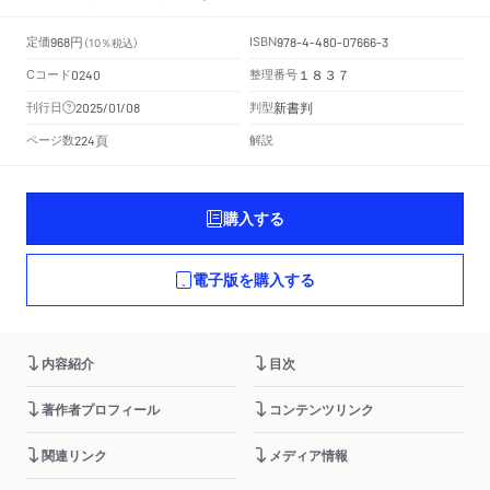
円
定価
ISBN
968
（10％税込）
978-4-480-07666-3
Cコード
整理番号
0240
１８３７
新書判
刊行日
判型
2025/01/08
頁
ページ数
解説
224
購入する
電子版を購入する
内容紹介
目次
著作者プロフィール
コンテンツリンク
関連リンク
メディア情報