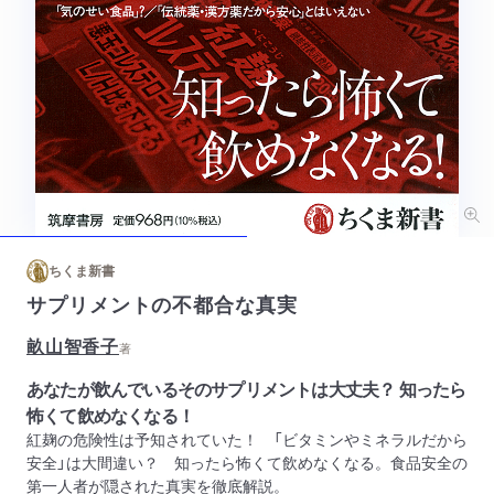
ちくま新書
サプリメントの不都合な真実
畝山智香子
著
あなたが飲んでいるそのサプリメントは大丈夫？ 知ったら
怖くて飲めなくなる！
紅麹の危険性は予知されていた！ 「ビタミンやミネラルだから
安全」は大間違い？ 知ったら怖くて飲めなくなる。食品安全の
第一人者が隠された真実を徹底解説。