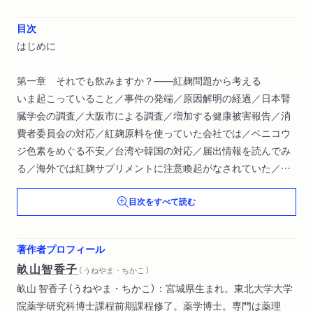
目次
はじめに
第一章 それでも飲みますか？――紅麹問題から考える
いま起こっていること／事件の発端／原因解明の経過／日本腎
臓学会の調査／大阪市による調査／増加する健康被害報告／消
費者委員会の対応／紅麹原料を使っていた会社では／ベニコウ
ジ色素をめぐる不安／台湾や韓国の対応／届出情報を読んでみ
る／海外では紅麹サプリメントに注意喚起がなされていた／米
国の状況／欧州食品安全機関の見解／ドイツの評価／健康食品
目次をすべて読む
は健康な人が使うもの／「製薬会社だから信頼していたのに」と
いう声／メディアの責任／危険は予期されていた
著作者プロフィール
第二章 そもそも健康食品って？
畝山智香子
（ うねやま・ちかこ ）
健康食品とは何か／1991年、トクホの創設・制度化／サプリメ
畝山 智香子（うねやま・ちかこ）：宮城県生まれ。東北大学大学
ントへの期待は裏切られた／臨床試験には時間がかかる／条件
院薬学研究科博士課程前期課程修了。薬学博士。専門は薬理
付きトクホ／機能性表示食品の導入／トクホで認められなかっ