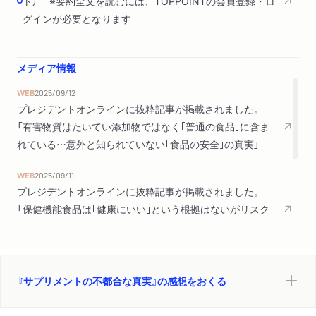
ト） ※要約全文を読むには、TOPPOINTの会員登録・ロ
グインが必要となります
第四章 海外のサプリメント規制はどうなっている？
海外ではどのような規制がされているか／米国のダイエタリー
サプリメント／ダイエタリーサプリメント大国米国で起こった
メディア情報
こと／米国人はサプリメントで健康になったか／米国における
WEB
2025/09/12
食品の健康強調表示／欧州の食品サプリメント・伝統的ハーブ
プレジデントオンラインに抜粋記事が掲載されました。
医薬品／欧州の食品の健康強調表示／プロバイオティクス―発
「有害物質はたいてい添加物ではなく｢普通の食品｣に含ま
酵食品は体によい？／プロバイオティクスへの逆風／マイクロ
れている…意外と知られていない｢食品の安全｣の真実」
バイオーム研究の新興／カナダのナチュラルヘルス製品／新規
食品とは何か／海外規制機関に警告されている食品
WEB
2025/09/11
プレジデントオンラインに抜粋記事が掲載されました。
第五章 食品と医薬品の境界線
「保健機能食品は｢健康にいい｣という根拠はないがリスク
食品と医薬品のあいだ／食品衛生法と薬機法／食品の安全性確
はある…それでもサプリを摂る人に専門家が伝えたい事」
保の基本――ＨＡＣＣＰとハザードアナリシス／営業許可制度
WEB
2025/09/10
と漬物騒動／特別の注意を必要とする成分／ＧＭＰって何？／
プレジデントオンラインに抜粋記事が掲載されました。
健康被害の事例は共有されているか／健康被害が報告されたら
『サプリメントの不都合な真実』の感想をおくる
「持病のある人が摂取してはいけない…小林製薬「紅麹サプ
――医薬品と健康食品の対応の違い／医薬品と機能性表示食品
リメント問題」で露呈した健康食品の恐ろしさ」
の成分／医薬品の相互作用／無許可無承認医薬品／中国製ダイ