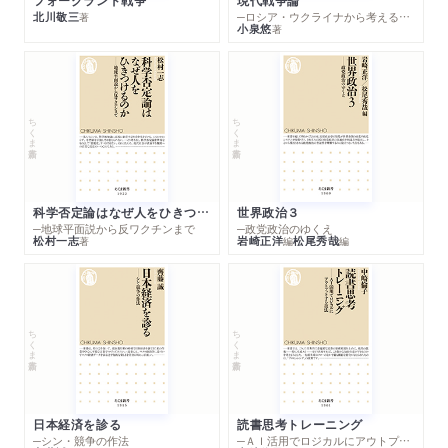
北川敬三
─ロシア・ウクライナから考える世界の行方
著
小泉悠
著
ちくま新書
ちくま新書
科学否定論はなぜ人をひきつけるのか
世界政治３
─地球平面説から反ワクチンまで
─政党政治のゆくえ
松村一志
岩崎正洋
松尾秀哉
著
編
編
ちくま新書
ちくま新書
日本経済を診る
読書思考トレーニング
─シン・競争の作法
─ＡＩ活用でロジカルにアウトプットする技法