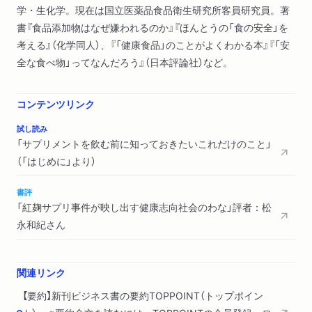
学・生化学。現在は国立医薬品食品衛生研究所客員研究員。著
た製品が機能性表示食品に／データベースで提供されている情
書『食品添加物はなぜ嫌われるのか』『ほんとうの「食の安全」を
報／ガルシニア／届出された科学的根拠の質／消費者庁より優
考える』（化学同人）、『「健康食品」のことがよくわかる本』『「安
良誤認として指導された機能性表示食品の例／さくらフォレス
全な食べ物」ってなんだろう』（日本評論社）など。
ト事件／臨床試験受託会社による「有意差完全保証」広告／ます
ます増える「いわゆる健康食品」／機能性表示食品は「気のせい
食品」？
コンテンツリンク
試し読み
第三章 食品が安全ってどういうこと？
「サプリメントを飲む前に知っておきたいこれだけのこと」
食品は未知の化学物質のかたまり／透析患者で健康被害が多く
（「はじめに」より）
出て毒キノコと判明したスギヒラタケ／発がん物質／「食品安
全」の意味／リスクとは何か／許容できるリスクとは／リスクア
書評
ナリシスによる食品の安全性確保／食品に含まれるいろいろな
「紅麹サプリ事件が映し出す健康志向社会のわな」評者：松
もののリスク／リスクが高いのは意図せず食品に含まれてしま
永和紀さん
うもの／日本人はヒ素摂取量が多い／ヒ素のリスクへの注目／
健康食品として販売されているヒジキ粉末／サプリメントなど
関連リンク
いわゆる健康食品は最もリスクが高い／食品のイメージ／リス
クのトレードオフ／リスクの大きさを測るものさし／食生活を
【要約】新刊ビジネス書の要約TOPPOINT（トップポイン
安全にするには