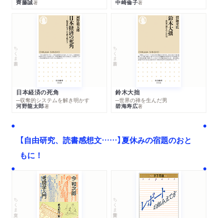
齊藤誠
中崎倫子
著
著
ちくま新書
ちくま新書
日本経済の死角
鈴木大拙
─収奪的システムを解き明かす
─世界の禅を生んだ男
河野龍太郎
碧海寿広
著
著
【自由研究、読書感想文……】夏休みの宿題のおと
もに！
ちくま文庫
ちくま学芸文庫