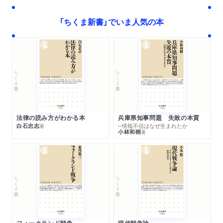
エット用健康食品による健康被害／食薬区分とは／食品と医薬
「ちくま新書」でいま人気の本
品の違いのまとめ
第六章 サプリメントを飲む前に知っておきたいこれだけのこ
と
日本の健康食品制度への提案／健康食品が健康被害を起こしや
ちくま新書
ちくま新書
すい理由／ビタミン剤を使うときは健康食品ではなく医薬品を
／絶対に手を出してはいけない宣伝／学術論文からの情報も参
考に／「健康食品」についてのメッセージ
法律の読み方がわかる本
兵庫県知事問題 失敗の本質
白石忠志
─情報不信はなぜ生まれたか
著
小林和樹
著
読書案内
あとがき
参考資料
ちくま新書
ちくま新書
フォークランド戦争
現代戦争論