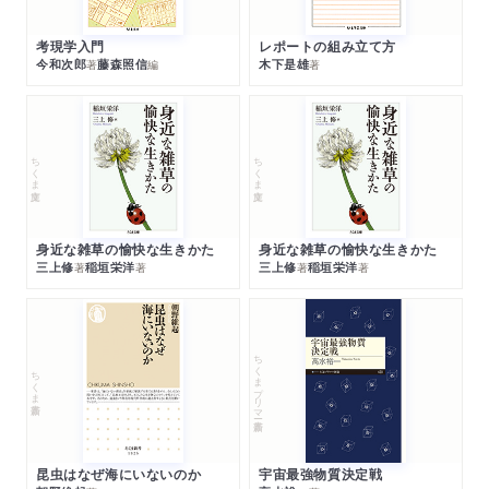
考現学入門
レポートの組み立て方
今和次郎
藤森照信
木下是雄
著
編
著
ちくま文庫
ちくま文庫
身近な雑草の愉快な生きかた
身近な雑草の愉快な生きかた
三上修
稲垣栄洋
三上修
稲垣栄洋
著
著
著
著
ちくまプリマー新書
ちくま新書
昆虫はなぜ海にいないのか
宇宙最強物質決定戦