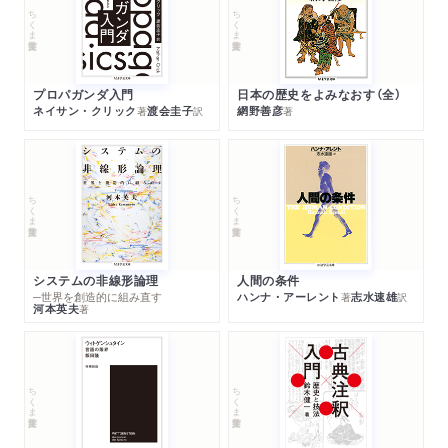
ちくま学芸文庫
ちくま学芸文庫
プロパガンダ入門
日本の歴史をよみなおす（全）
ネイサン・クリック
渡会圭子
網野善彦
著
訳
著
ちくま学芸文庫
ちくま学芸文庫
システムの非線形論理
人間の条件
─世界を創造的に組み直す
ハンナ・アーレント
志水速雄
著
訳
河本英夫
著
ちくま学芸文庫
ちくま学芸文庫