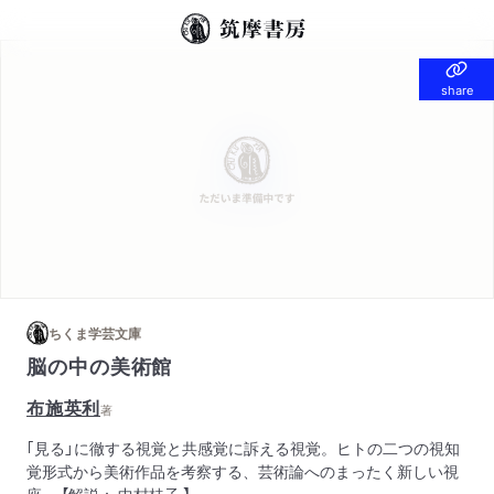
share
share
ちくま学芸文庫
脳の中の美術館
布施英利
著
｢見る」に徹する視覚と共感覚に訴える視覚。ヒトの二つの視知
覚形式から美術作品を考察する、芸術論へのまったく新しい視
座。 【解説： 中村桂子 】