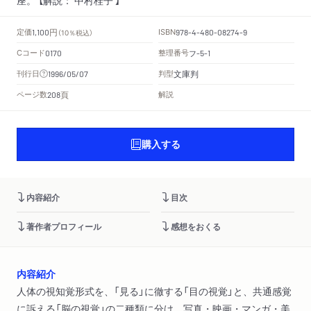
円
定価
ISBN
1,100
（10％税込）
978-4-480-08274-9
Cコード
整理番号
フ
0170
-5-1
文庫判
刊行日
判型
1996/05/07
頁
ページ数
解説
208
購入する
内容紹介
目次
著作者プロフィール
感想をおくる
内容紹介
人体の視知覚形式を、「見る」に徹する「目の視覚」と、共通感覚
に訴える「脳の視覚」の二種類に分け、写真・映画・マンガ・美