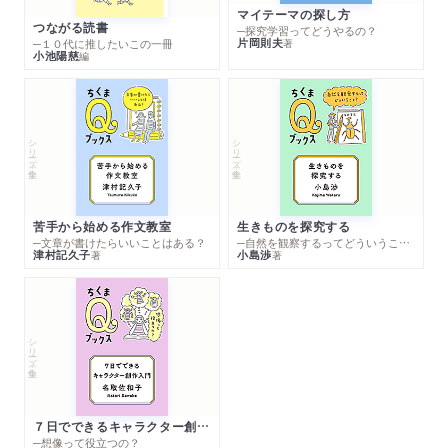
マイテーマの探し方
つながる読書
─探究学習ってどうやるの？
片岡則夫
著
─１０代に推したいこの一冊
小池陽慈
編
シリーズ・全集
シリーズ・全集
苦手から始める作文教室
生きものを探究する
─文章が書けたらいいことはある？
─自然を観察するってどういうこと？
津村記久子
小島渉
著
著
シリーズ・全集
７日でできるキャラクター創作入門
─想像って役立つの？