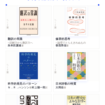
ちくま学芸文庫
ちくま学芸文庫
翻訳の常識
修辞的思考
─読解力から翻訳力へ
─論理でとらえきれぬもの
朱牟田夏雄
香西秀信
著
著
ちくま学芸文庫
ちくま学芸文庫
科学的発見のパターン
日本詩歌の特質
Ｎ．Ｒ．ハンソン
村上陽一郎
大岡信
著
訳
著