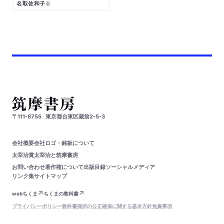
名取佐和子
著
〒111-8755
東京都台東区蔵前2-5-3
会社概要
会社ロゴ・銘板について
太宰治賞
太宰治と筑摩書房
お問い合わせ
著作権について
出版目録
ソーシャルメディア
リンク集
サイトマップ
webちくま
ちくまの教科書
プライバシーポリシー
教科書採択の公正確保に関する基本方針
免責事項