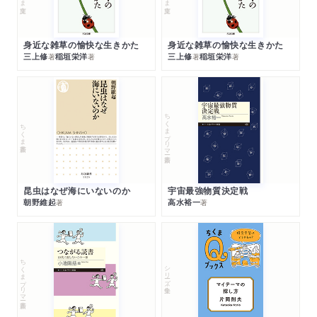
身近な雑草の愉快な生きかた
身近な雑草の愉快な生きかた
三上修
稲垣栄洋
三上修
稲垣栄洋
著
著
著
著
ちくまプリマー新書
ちくま新書
昆虫はなぜ海にいないのか
宇宙最強物質決定戦
朝野維起
高水裕一
著
著
ちくまプリマー新書
シリーズ・全集