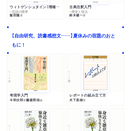
ウィトゲンシュタイン〔増補新版〕
古典注釈入門
─言語の限界
─歴史と技法
飯田隆
鈴木健一
著
著
【自由研究、読書感想文……】夏休みの宿題のおと
もに！
ちくま文庫
ちくま学芸文庫
考現学入門
レポートの組み立て方
今和次郎
藤森照信
木下是雄
著
編
著
ちくま文庫
ちくま文庫