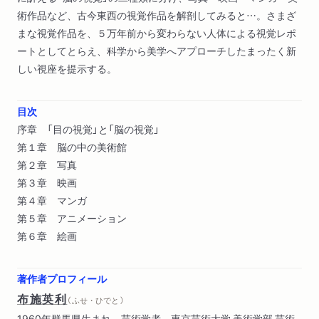
術作品など、古今東西の視覚作品を解剖してみると…。さまざ
まな視覚作品を、５万年前から変わらない人体による視覚レポ
ートとしてとらえ、科学から美学へアプローチしたまったく新
しい視座を提示する。
目次
序章 「目の視覚」と「脳の視覚」
第１章 脳の中の美術館
第２章 写真
第３章 映画
第４章 マンガ
第５章 アニメーション
第６章 絵画
著作者プロフィール
布施英利
（ ふせ・ひでと ）
1960年群馬県生まれ。芸術学者。東京芸術大学 美術学部 芸術