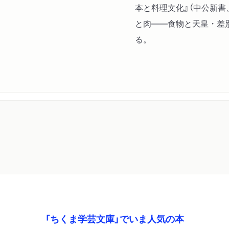
本と料理文化』（中公新書
漬／浜叩き／熊谷田楽／こ
と肉――食物と天皇・差別
どり／早葛切り／蘭花／蒸
る。
漬鱈／鯛の子籠／海苔柚餅
／白魚の蒲鉾／焼き柚餅子
蒸／早葛／粕煮もどき／精
気点／ずいき漬／早糠味噌
／龍田川／白髪豆腐／南蛮
煎出し／土佐粉／三品漬／
茶羅漬／茶巾豆腐／早独活
柚餅子／籠簀干し／龍眼酒
糖／菊よう／新製径山寺味
笠味噌／一夜酒／縮み鱧／
麺豆腐／西瓜糖／焼き麩／
「ちくま学芸文庫」でいま人気の本
／定家蒲鉾／蘇子酒／塩辛