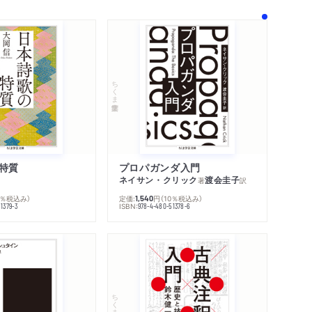
著作者プロフィール
し／味噌煮鮒／精進鱠／鮭早鮓／浮世うどん／
感想をおくる
ゅんさい／鯖鮓／鰯鮓／柘榴／浅茅／茄子味噌
引きちぎり／箙豆腐／南蛮煮／精進飯蛸／菊葉
梗玉子／此花／越前沖鱠／白田楽／寄せ鶏冠／
ちくま学芸文庫
酒／とろろ汁の温め方／早煮梅／ゆり汁／鱸の
蒸／芹漬／苺汁／雲かけ豆腐／煮和え／さんす
蒡／南京蛤／瀬戸飯／寄楠生／晒し鱒／麦汁／
参／おの馭廬嶋／串貝早煮／干し松茸／薩摩す
特質
プロパガンダ入門
ネイサン・クリック
渡会圭子
著
訳
蠣飯／べた汁／小倉田楽／茄子おろし汁／霰蕎
0％税込み）
定価:
円
（10％税込み）
1,540
しめじ玉子／酒田粥漬／早烏賊／揚げ焼／湯は
ISBN:
1379-3
978-4-480-51378-6
江ころ煮／茶屋豆腐／雲雀こかし汁／長崎パス
紅葉蛤／合せ湯豆腐／若狭にしん鮓／隠れ里吸
茸早鮓／うどん鮑／紛い豆腐／生蕨早ゆでの法
物／天王寺錦洞／ 一文字／藤色飯／宇治丸／煮
ちくま学芸文庫