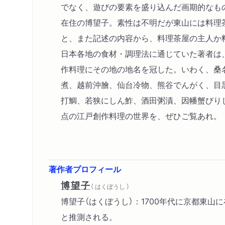
でなく、遊びの要素を盛り込んだ画期的なも
在住の博望子。素性は不明だが東山には料理
と、また記述の内容から、料理茶屋の主人か
日本各地の食材・調理法に通じていた著者は
作料理にその地の地名を冠した。いわく、桑
煮、越前沖膾、仙台冷物、熊谷でんがく、目
打鯛、若狭にしん鮓、酒田粥漬、因幡蟹びり
点の江戸創作料理の世界を、ぜひご覧あれ。
著作者プロフィール
博望子
（ はくぼうし ）
博望子（はくぼうし）：1700年代に京都東山
と推測される。