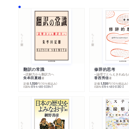
ちくま学芸文庫
ちくま学芸文庫
翻訳の常識
修辞的思考
─読解力から翻訳力へ
─論理でとらえきれぬも
朱牟田夏雄
香西秀信
著
著
定価:
円
（10％税込み）
定価:
円
（10％税込み）
1,320
1,320
ISBN:
ISBN:
978-4-480-51384-7
978-4-480-51382-3
ちくま学芸文庫
ちくま学芸文庫