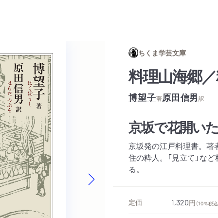
ちくま学芸文庫
料理山海郷／
博望子
原田信男
著
訳
京坂で花開い
京坂発の江戸料理書。著
住の粋人。「見立て」な
る。
Next slide
定価
1,320
円
（10％税込