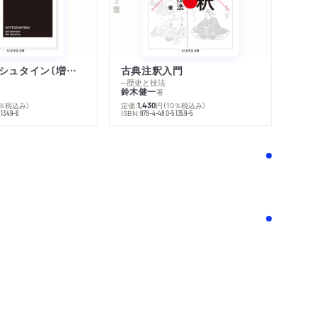
げ蒲鉾／大原苞／安部豆腐／豆の葉／青茶吸物
腐／精進雲丹／にんにく汁／海老和え／紫蘇蒸
釣り焼／鰻汁／塩釜焼／定家飯／青海豆腐／う
／竹の子汁／松笠豆腐／ほうろく鮑／海鼠のも
ウィトゲンシュタイン〔増補新版〕
古典注釈入門
─歴史と技法
崎ケンチェン／ぶんどうもやし／富士和え／蛸
鈴木健一
著
0％税込み）
定価:
円
（10％税込み）
1,430
腐／干鮭鮓／莫鳴草／田作り和え／交趾味噌／
ISBN:
51349-6
978-4-480-51359-5
き／芋豆腐／昼夜芋／青海苔粥／三杯漬／源氏
餅／伊勢豆腐／鯛飯／揚げ牛蒡／宇治川／異国
田ふすべせんのう／苔蒸／内土蔵／四季蕗の薹
！
腐肥前定家煮／海老たたき／唐草もどき／奈良
き／吉野川／蓼漬／唐煮／粒胡椒を早く粉にす
／山葵吸物／江戸餅／因幡蟹びりじ／網笠柚／
麻麩／赤貝人参／酢大根／甘味噌／干し茄子／
崩し／芋揃え／かれい和え／松木豆腐／白牛蒡
／黒豆汁／白和え／油抜き／縮み鮑／精進玉子