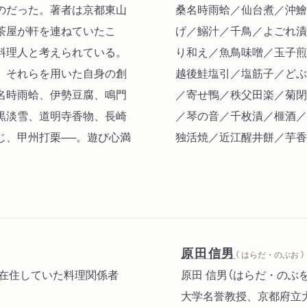
のだった。著者は京都東山
桑名時雨蛤／仙台煮／沖鱠
茶屋が軒を連ねていたこ
げ／鰯汁／千鳥／よごれ漬
料理人と考えられている。
り和え／魚鳥味噌／玉子煎
、それらを用いた自身の創
越後鮭塩引／塩筋子／どぶ
名時雨蛤、伊勢豆腐、鳴門
／寄せ鴨／秩父田楽／菊閉
黒淡雪、道明寺香物、長崎
／琴の音／千枚漬／榧酒／
じ、甲州打栗──。遊び心満
独活焼／近江醒井餅／芋香
／南禅寺山椒／道明寺香の
／織部味噌／ほや海苔／骨
／味噌貝／巾着柚／筑間玉
／大根糠漬／袋玉子／ずず
／花菱粥／生姜松茸／洲浜
原田信男
（ はらだ・のぶお ）
／観音経／葛吸物／浮麩／
に在住していた料理関係者
原田 信男（はらだ・のぶ
鯛／鮑丸焼／錦柚餅子／角
大学名誉教授、京都府立
汁／土蔵煮／利休醤／錦玉