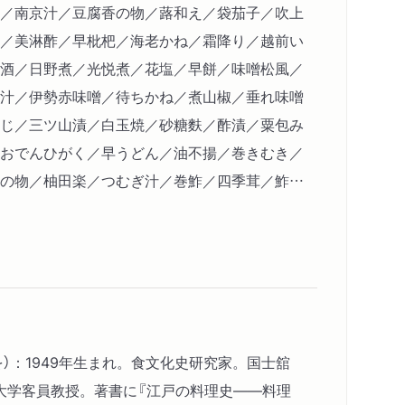
／南京汁／豆腐香の物／蕗和え／袋茄子／吹上
／美淋酢／早枇杷／海老かね／霜降り／越前い
酒／日野煮／光悦煮／花塩／早餅／味噌松風／
汁／伊勢赤味噌／待ちかね／煮山椒／垂れ味噌
じ／三ツ山漬／白玉焼／砂糖麩／酢漬／粟包み
おでんひがく／早うどん／油不揚／巻きむき／
の物／柚田楽／つむぎ汁／巻鮓／四季茸／鮓粽
物／芋柚餅子／甲州打栗／雪見とり／晒し海老
抜き鴨／丹後塩引き／温飩／きし麺／玉子田楽
子／常心漬／いがみ和え／揚げ田楽／大根浅漬
へい／江豚／塩辛の加減／干し瓜／阿蘭陀味噌
玉子／藻屑焼／粟柚餅子／砂焼／茎鱠／みとり
しんせい榧／南部貝／八幡茎／早山椒の芽／釣
を）：1949年生まれ。食文化史研究家。国士舘
山漬／はじき芋／蕪田楽／何首烏麩の焼／辛螺
大学客員教授。著書に『江戸の料理史――料理
子／ひし煮／苞豆腐／蕎麦切り／湯とじ／甘酒