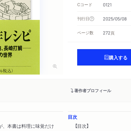
Cコード
0121
刊行日
2025/05/08
ページ数
272
頁
購入する
著作者プロフィール
目次
が、本書は料理に味覚だけ
【目次】