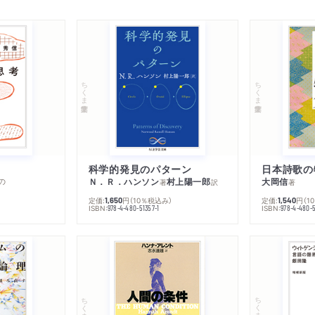
浸し焼／蛸氷煮／玉子煎出
蛸浸し物／いんす汁／早じ
／梅漬／思案麩／土佐麩／
酒／長崎打鯛／胡椒飯／桔
ちくま学芸文庫
ちくま学芸文庫
塩蛸潮煮／信楽和え／白梅
鮭焼／蜜柑膾／兵庫煮／葉
い素麺／春駒豆腐／砂糖牛
飛び団子／長門銭漬／榧人
科学的発見のパターン
日本詩歌の
の
Ｎ．Ｒ．ハンソン
村上陽一郎
大岡信
著
訳
著
みれ／唐田楽／八方菜／牡
定価:
円
（10％税込み）
定価:
円
（1
1,650
1,540
麦切り／鶚鮓／饅頭点心／
ISBN:
ISBN:
978-4-480-51357-1
978-4-480-5
んぺい／干し大根和え／近
デイラ／芋餅／胡麻和え／
物／菜盛り／蒲鉾豆腐／松
／錦重ね／焼き鮑／玉簾吸
ちくま学芸文庫
ちくま学芸文庫