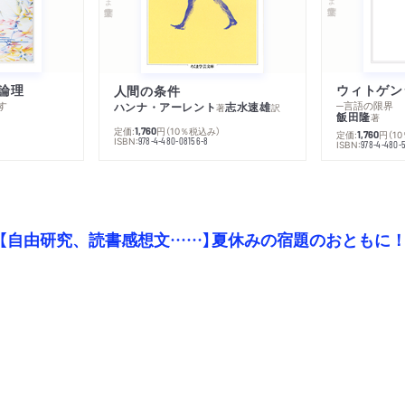
田楽／香織酢／幾世芋／曲
／秋田水団子／なんちん豆
／近江野田餅／煎り松茸／
ずわはんぺい／菊の葉改敷
論理
人間の条件
す
─言語の限界
ハンナ・アーレント
志水速雄
著
訳
たせ方／酒飯／醤油飯／長
飯田隆
著
定価:
円
（10％税込み）
1,760
定価:
円
（1
1,760
鱠／茄子てんぷら／冷湯豆
ISBN:
978-4-480-08156-8
ISBN:
978-4-480-
鯨仕立て／衣手／松露もど
柿／捻鯛／粟松茸／目くり
湯葉／念仏汁／掛け焼／秋
【自由研究、読書感想文……】夏休みの宿題のおともに
／蕪味噌／和国和え／霰豆
菜飯／茶の実味噌／風呂吹
る方法／もみ麩／むく納豆
すすり団子／芋蒲鉾／長崎
玉子湯葉／雲丹玉子／出し
／溝しり蒸／焼出し／花霞