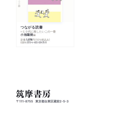
つながる読書
─１０代に推したいこの一冊
小池陽慈
編
定価:
円
（10％税込み）
1,078
ISBN:
978-4-480-68476-9
〒111-8755
東京都台東区蔵前2-5-3