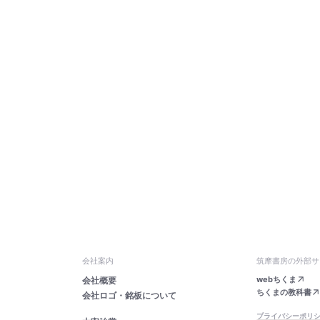
／花茗荷／柴漬／言種吸物
二度焼／鳴門煮／春の雪／
／豆腐を煮ても固まらない
／湊豆腐／浪寄せ／七日味
／深身草／茶の若芽／揚げ
加茂瓜甘酒／寺田粉豆腐／
精進鮑／気転吸物／酢かん
もみ大根／三番点心／精進
切り
会社案内
筑摩書房の外部サ
webちくま
会社概要
ちくまの教科書
会社ロゴ・銘板について
プライバシーポリ