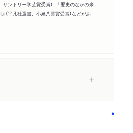
、サントリー学芸賞受賞）、『歴史のなかの米
き鯲／粟香の物／切り山椒／豆の粉和え／薄み
』（平凡社選書、小泉八雲賞受賞）などがあ
し焼／氷豆腐／粕蛤／海老の塩辛／柚練り／子
子／粟巻／洗濯豆腐／榧味噌／砂糖梅／紫蘇酒
／精進銀鰭／骨抜き鱧／こまき／難波津／茶碗
進身鯨／精進皮鯨／鯛の白子／蕎麦練り／紫蘇
／もやし菜／うるめ蒲鉾／北高麗／麩はんぺん
味噌／牡丹餅／鴨蕪／雪こがし／早甘酒／黄檗
鰹刺身／琥珀糖／桃香味噌／鯖目たたき酢／阿
／さいしんじょ／焼き白魚／花松茸／錦鯛／早
／きつき納豆／盛分和え／玉子蕎麦切り／梅杏
噌／いかなご醤油／仙台冷し物／九二いし／三
晒し生姜／柿香の物／目黒淡雪／包み味噌／素
白魚の保存の仕方／くるみ酢／深山茸／薄紅梅
汁／春日味噌／揚げ麩／麩の焼蕎麦／露子／酒
内容紹介・目次