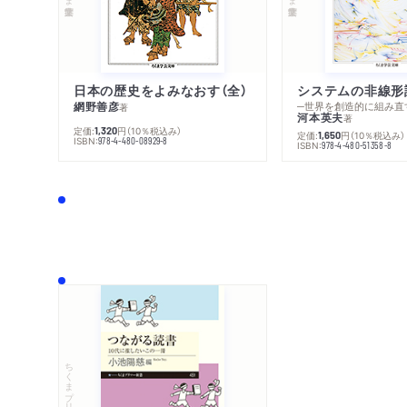
日本の歴史をよみなおす（全）
システムの非線形
網野善彦
─世界を創造的に組み直
著
河本英夫
著
定価:
円
（10％税込み）
1,320
定価:
円
（10％税込み）
1,650
ISBN:
978-4-480-08929-8
ISBN:
978-4-480-51358-8
ちくまプリマー新書