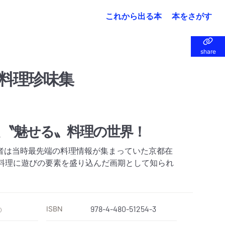
これから出る本
本をさがす
share
share
料理珍味集
た〝魅せる〟料理の世界！
者は当時最先端の料理情報が集まっていた京都在
ど料理に遊びの要素を盛り込んだ画期として知られ
ISBN
978-4-480-51254-3
）