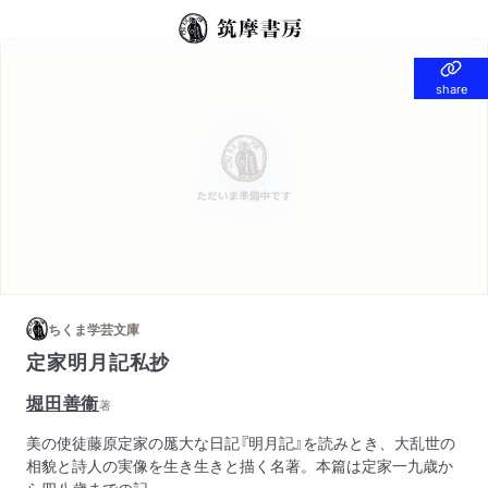
share
share
ちくま学芸文庫
定家明月記私抄
堀田善衞
著
美の使徒藤原定家の厖大な日記『明月記』を読みとき、大乱世の
相貌と詩人の実像を生き生きと描く名著。本篇は定家一九歳か
ら四八歳までの記。