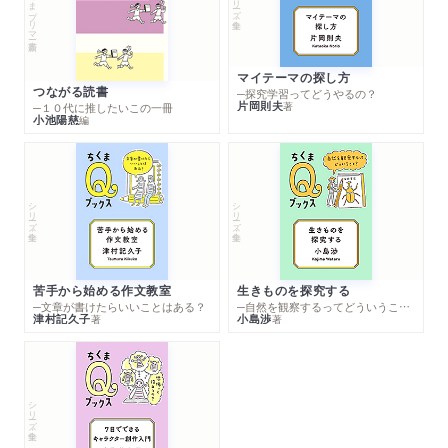
ちくまプリマー新書
マイテーマの探し方
つながる読書
─探究学習ってどうやるの？
片岡則夫
著
─１０代に推したいこの一冊
小池陽慈
編
シリーズ・全集
シリーズ・全集
苦手から始める作文教室
生きものを探究する
─文章が書けたらいいことはある？
─自然を観察するってどういうこと？
津村記久子
小島渉
著
著
シリーズ・全集