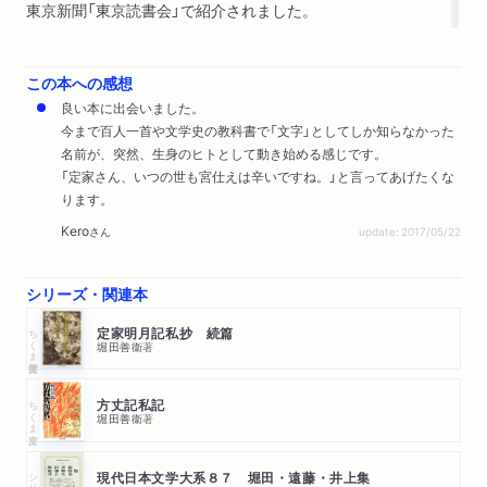
東京新聞「東京読書会」で紹介されました。
この本への感想
良い本に出会いました。
今まで百人一首や文学史の教科書で「文字」としてしか知らなかった
名前が、突然、生身のヒトとして動き始める感じです。
「定家さん、いつの世も宮仕えは辛いですね。」と言ってあげたくな
ります。
Kero
さん
update: 2017/05/22
シリーズ・関連本
ちくま学芸文庫
定家明月記私抄 続篇
堀田善衞
著
ちくま文庫
方丈記私記
堀田善衞
著
シリーズ・全集
現代日本文学大系８７ 堀田・遠藤・井上集