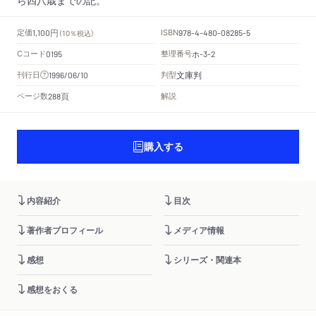
円
定価
ISBN
1,100
（10％税込）
978-4-480-08285-5
Cコード
整理番号
ホ
0195
-3-2
文庫判
刊行日
判型
1996/06/10
頁
ページ数
解説
288
購入する
内容紹介
目次
著作者プロフィール
メディア情報
感想
シリーズ・関連本
感想をおくる