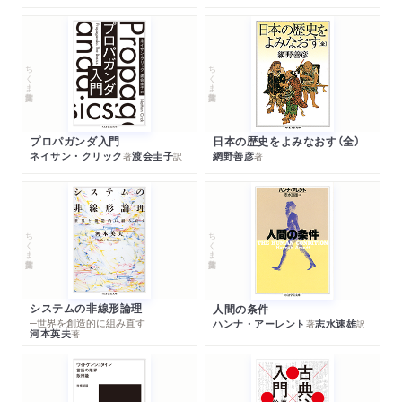
ちくま学芸文庫
ちくま学芸文庫
プロパガンダ入門
日本の歴史をよみなおす（全）
ネイサン・クリック
渡会圭子
網野善彦
著
訳
著
ちくま学芸文庫
ちくま学芸文庫
システムの非線形論理
人間の条件
─世界を創造的に組み直す
ハンナ・アーレント
志水速雄
著
訳
河本英夫
著