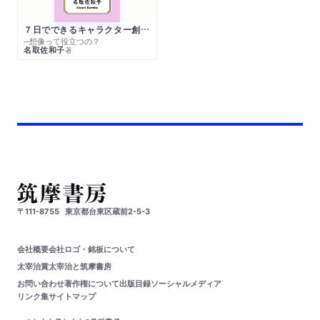
７日でできるキャラクター創作入門
─想像って役立つの？
名取佐和子
著
〒111-8755
東京都台東区蔵前2-5-3
会社概要
会社ロゴ・銘板について
太宰治賞
太宰治と筑摩書房
お問い合わせ
著作権について
出版目録
ソーシャルメディア
リンク集
サイトマップ