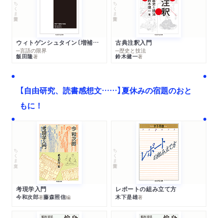
ちくま学芸文庫
ちくま学芸文庫
ウィトゲンシュタイン〔増補新版〕
古典注釈入門
─言語の限界
─歴史と技法
飯田隆
鈴木健一
著
著
【自由研究、読書感想文……】夏休みの宿題のおと
もに！
ちくま文庫
ちくま学芸文庫
考現学入門
レポートの組み立て方
今和次郎
藤森照信
木下是雄
著
編
著