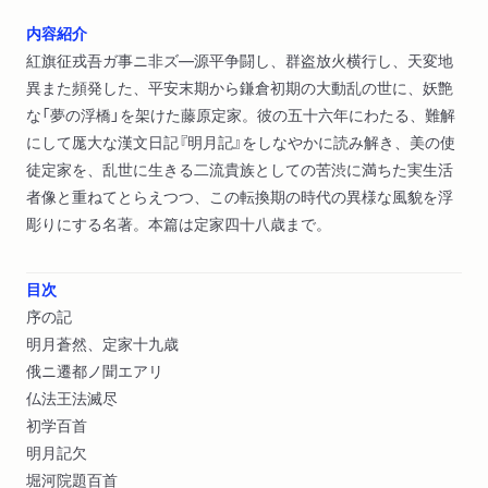
内容紹介
紅旗征戎吾ガ事ニ非ズ―源平争闘し、群盗放火横行し、天変地
異また頻発した、平安末期から鎌倉初期の大動乱の世に、妖艶
な「夢の浮橋」を架けた藤原定家。彼の五十六年にわたる、難解
にして厖大な漢文日記『明月記』をしなやかに読み解き、美の使
徒定家を、乱世に生きる二流貴族としての苦渋に満ちた実生活
者像と重ねてとらえつつ、この転換期の時代の異様な風貌を浮
彫りにする名著。本篇は定家四十八歳まで。
目次
序の記
明月蒼然、定家十九歳
俄ニ遷都ノ聞エアリ
仏法王法滅尽
初学百首
明月記欠
堀河院題百首