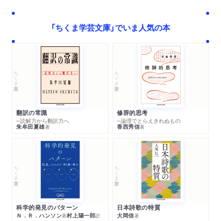
「ちくま学芸文庫」でいま人気の本
ちくま学芸文庫
ちくま学芸文庫
翻訳の常識
修辞的思考
─読解力から翻訳力へ
─論理でとらえきれぬもの
朱牟田夏雄
香西秀信
著
著
ちくま学芸文庫
ちくま学芸文庫
科学的発見のパターン
日本詩歌の特質
Ｎ．Ｒ．ハンソン
村上陽一郎
大岡信
著
訳
著