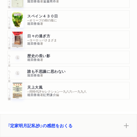
堀田善衞
著
遠藤周作
著
スペイン４３０日
ちくま文庫
─オリーブの樹の蔭に
堀田善衞
著
日々の過ぎ方
ちくま文庫
─ヨーロッパさまざま
堀田善衞
著
ちくま文庫
歴史の長い影
堀田善衞
著
ちくま文庫
誰も不思議に思わない
堀田善衞
著
天上大風
ちくま学芸文庫
─同時代評セレクション一九八六─一九九八
堀田善衞
著
紅野謙介
編
『定家明月記私抄』の感想をおくる