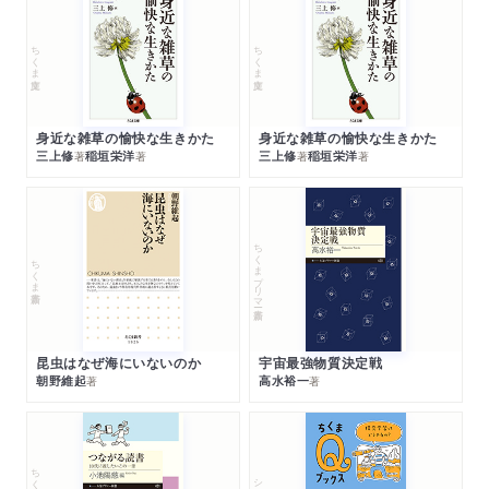
ちくま文庫
ちくま文庫
身近な雑草の愉快な生きかた
身近な雑草の愉快な生きかた
三上修
稲垣栄洋
三上修
稲垣栄洋
著
著
著
著
ちくまプリマー新書
ちくま新書
昆虫はなぜ海にいないのか
宇宙最強物質決定戦
朝野維起
高水裕一
著
著
シリーズ・全集