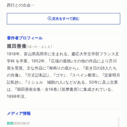
西行との出会
花も紅葉もなかりけり
目次をすべて読む
後白河法皇死〔ほか〕
著作者プロフィール
堀田善衞
（ ほった・よしえ ）
1918年、富山県高岡市に生まれる。慶応大学文学部フランス文
学科 を卒業。1952年、「広場の孤独」その他の作品により芥川
賞を受賞。主な作品に『海鳴りの底から』、『若き日の詩人たち
の肖像』、『方丈記私記』、『ゴヤ』、『スペイン断章』、『定家明月
記私抄』、『ミシェル 城館の人』などがある。50年に及ぶ文業
は、『堀田善衞全集・全16巻』（筑摩書房）に集成されている。
1998年没。
メディア情報
新聞
2025/06/21