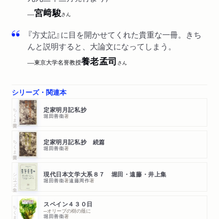
宮﨑駿
──
さん
『方丈記』に目を開かせてくれた貴重な一冊。きち
んと説明すると、大論文になってしまう。
養老孟司
東京大学名誉教授
──
さん
シリーズ・関連本
ちくま学芸文庫
定家明月記私抄
堀田善衞
著
ちくま学芸文庫
定家明月記私抄 続篇
堀田善衞
著
シリーズ・全集
現代日本文学大系８７ 堀田・遠藤・井上集
堀田善衞
著
遠藤周作
著
スペイン４３０日
ちくま文庫
─オリーブの樹の蔭に
堀田善衞
著