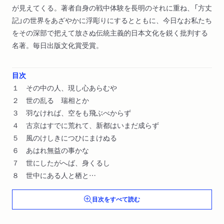
が見えてくる。著者自身の戦中体験を長明のそれに重ね、「方丈
記」の世界をあざやかに浮彫りにするとともに、今日なお私たち
をその深部で把えて放さぬ伝統主義的日本文化を鋭く批判する
名著。毎日出版文化賞受賞。
目次
１ その中の人、現し心あらむや
２ 世の乱るゝ瑞相とか
３ 羽なければ、空をも飛ぶべからず
４ 古京はすでに荒れて、新都はいまだ成らず
５ 風のけしきにつひにまけぬる
６ あはれ無益の事かな
７ 世にしたがへば、身くるし
８ 世中にある人と栖と
９ 夫、三界は只心ひとつなり
目次をすべて読む
１０ 阿弥陀仏、両三遍申してやみぬ