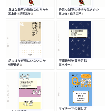
身近な雑草の愉快な生きかた
身近な雑草の愉快な生きかた
三上修
稲垣栄洋
三上修
稲垣栄洋
著
著
著
著
ちくまプリマー新書
ちくま新書
昆虫はなぜ海にいないのか
宇宙最強物質決定戦
朝野維起
高水裕一
著
著
ちくまプリマー新書
シリーズ・全集
マイテーマの探し方