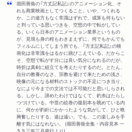
堀田善衞の『方丈記私記』のアニメーション化、そ
れも商業映画としてつくること、いや、つくれる
か。この途方もなく常識はずれで、成算も何もない
と判っている思いつきを、空想の中で転がしてい
る。いくら日本のアニメーション業界というもの
が、見境も身の程もわきまえずに、何でもかんでも
フィルムにしてしまう所でも、『方丈記私記』の映
画化は非常識をはるかに跳びこえている。だからこ
そ、空想で転がす分には良い気分になれるのだが、
時折は真剣に組立てを考えたりするのだ。とたん、
自分の教養のなさ、宗教を避けて来たための浅さ、
映像の元になる材料のストックの不足につき当り、
なにより今までの文法では不可能だと思いしらされ
る。しかし、諦めたわけではなくて、釣糸はたらし
つづけている。中世の絵巻の復刻本を眺めている内
に、何かが釣針にかかったような気がして、ひと晩
興奮したりする。途は遠い。でも、この楽しみを手
離す気にはなれない。 (堀田善衞全集・内容見本 一
九九三年三月発行より)