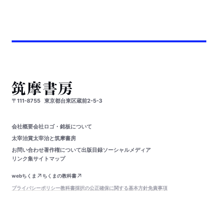
〒111-8755
東京都台東区蔵前2-5-3
会社概要
会社ロゴ・銘板について
太宰治賞
太宰治と筑摩書房
お問い合わせ
著作権について
出版目録
ソーシャルメディア
リンク集
サイトマップ
webちくま
ちくまの教科書
プライバシーポリシー
教科書採択の公正確保に関する基本方針
免責事項