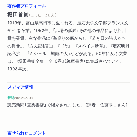
著作者プロフィール
堀田善衞
（ ほった・よしえ ）
1918年、富山県高岡市に生まれる。慶応大学文学部フランス文
学科 を卒業。1952年、「広場の孤独」その他の作品により芥川
賞を受賞。主な作品に『海鳴りの底から』、『若き日の詩人たち
の肖像』、『方丈記私記』、『ゴヤ』、『スペイン断章』、『定家明月
記私抄』、『ミシェル 城館の人』などがある。50年に及ぶ文業
は、『堀田善衞全集・全16巻』（筑摩書房）に集成されている。
1998年没。
メディア情報
新聞
2026/03/08
読売新聞「空想書店」で紹介されました。（評者：佐藤厚志さん）
寄せられたコメント