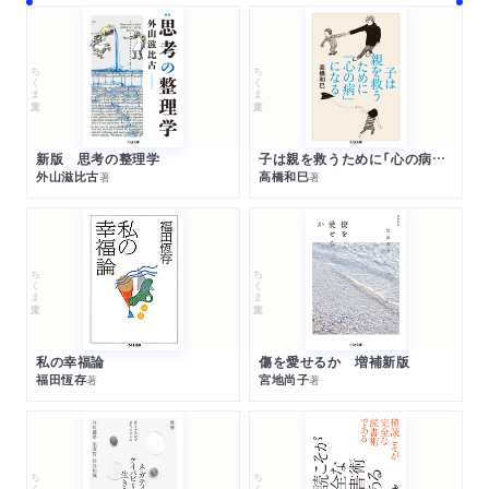
ちくま文庫
ちくま文庫
新版 思考の整理学
子は親を救うために「心の病」になる
外山滋比古
高橋和巳
著
著
ちくま文庫
ちくま文庫
私の幸福論
傷を愛せるか 増補新版
福田恆存
宮地尚子
著
著
ちくま文庫
ちくま文庫