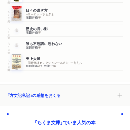
日々の過ぎ方
ちくま文庫
─ヨーロッパさまざま
堀田善衞
著
ちくま文庫
歴史の長い影
堀田善衞
著
ちくま文庫
誰も不思議に思わない
堀田善衞
著
天上大風
ちくま学芸文庫
─同時代評セレクション一九八六─一九九八
堀田善衞
著
紅野謙介
編
『方丈記私記』の感想をおくる
「ちくま文庫」でいま人気の本