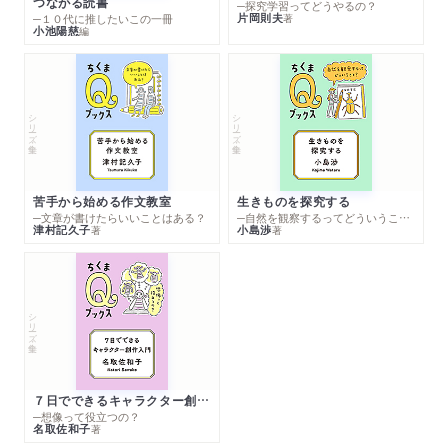
つながる読書
─探究学習ってどうやるの？
片岡則夫
著
─１０代に推したいこの一冊
小池陽慈
編
シリーズ・全集
シリーズ・全集
苦手から始める作文教室
生きものを探究する
─文章が書けたらいいことはある？
─自然を観察するってどういうこと？
津村記久子
小島渉
著
著
シリーズ・全集
７日でできるキャラクター創作入門
─想像って役立つの？
名取佐和子
著