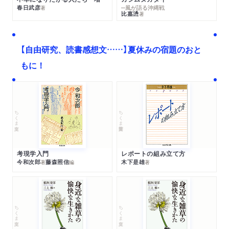
春日武彦
─風が語る沖縄戦
著
比嘉慂
著
【自由研究、読書感想文……】夏休みの宿題のおと
もに！
ちくま文庫
ちくま学芸文庫
考現学入門
レポートの組み立て方
今和次郎
藤森照信
木下是雄
著
編
著
ちくま文庫
ちくま文庫