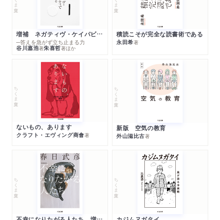
増補 ネガティヴ・ケイパビリティで生きる
積読こそが完全な読書術である
─答えを急がず立ち止まる力
永田希
著
谷川嘉浩
朱喜哲
著
著
ほか
ちくま文庫
ちくま文庫
ないもの、あります
新版 空気の教育
クラフト・エヴィング商會
著
外山滋比古
著
ちくま文庫
ちくま文庫
不幸になりたがる人たち 増補新版
カジムヌガタイ