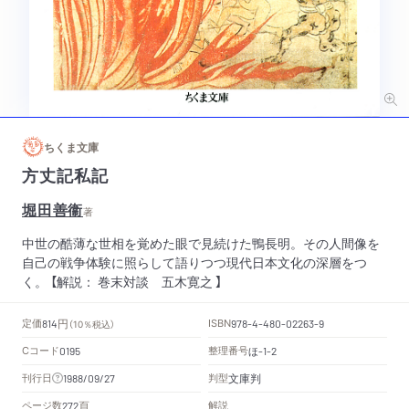
ちくま文庫
方丈記私記
堀田善衞
著
中世の酷薄な世相を覚めた眼で見続けた鴨長明。その人間像を
自己の戦争体験に照らして語りつつ現代日本文化の深層をつ
く。 【解説： 巻末対談 五木寛之 】
円
定価
ISBN
814
（10％税込）
978-4-480-02263-9
Cコード
整理番号
ほ
0195
-1-2
文庫判
刊行日
判型
1988/09/27
頁
ページ数
解説
272