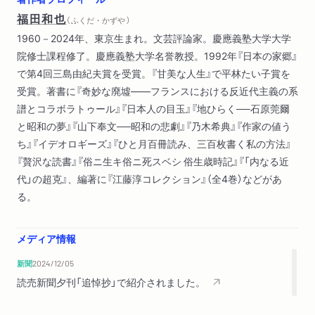
さすらいたまふ神々―生きている折口信夫
福田和也
（ ふくだ・かずや ）
日本という問い
1960－2024年、東京生まれ。文芸評論家。慶應義塾大学大学
生活の露呈―河井寛次郎論
院修士課程修了。慶應義塾大学名誉教授。1992年『日本の家郷』
甘美な人生
で第4回三島由紀夫賞を受賞。『甘美な人生』で平林たい子賞を
受賞。著書に『奇妙な廃墟――フランスにおける反近代主義の系
解説 妖刀伝説（久世光彦）
譜とコラボラトゥール』『日本人の目玉』『地ひらく──石原莞爾
と昭和の夢』『山下奉文──昭和の悲劇』『乃木希典』『作家の値う
ち』『イデオロギーズ』『ひと月百冊読み、三百枚書く私の方法』
『贅沢な読書』『俗ニ生キ俗ニ死スベシ 俗生歳時記』『「内なる近
代」の超克』、編著に『江藤淳コレクション』（全4巻）などがあ
る。
メディア情報
新聞
2024/12/05
読売新聞夕刊「追悼抄」で紹介されました。