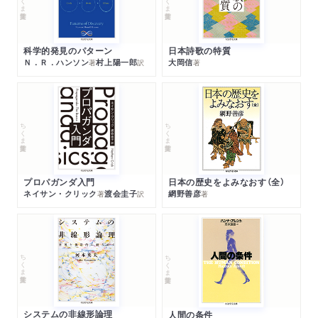
科学的発見のパターン
日本詩歌の特質
Ｎ．Ｒ．ハンソン
村上陽一郎
大岡信
著
訳
著
ちくま学芸文庫
ちくま学芸文庫
プロパガンダ入門
日本の歴史をよみなおす（全）
ネイサン・クリック
渡会圭子
網野善彦
著
訳
著
ちくま学芸文庫
ちくま学芸文庫
システムの非線形論理
人間の条件