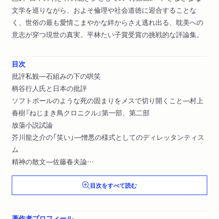
文学を巡りながら、およそ倫理や社会道徳に迎合することな
く、世俗の最も愛情こまやかな絆からさえ逃れ出る、耽美への
意志が穿つ現世の真実。平林たい子賞受賞の挑戦的な評論集。
目次
批評私観―石組みの下の哄笑
柄谷行人氏と日本の批評
ソフトボールのような死の固まりをメスで切り開くこと―村上
春樹『ねじまき鳥クロニクル』第一部、第二部
放蕩小説試論
芥川龍之介の「笑い」―憎悪の様式としてのディレッタンティス
ム
精神の散文―佐藤春夫論
水無瀬の宮から―『蘆刈』を巡って・谷崎潤一郎論
目次をすべて読む
木蓮の白、山吹の黄
斑鳩への急使―万葉集論
ほむら、たわぶれ―和泉式部論
著作者プロフィール