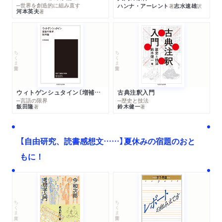
─世界を創造的に組み直す
ハンナ・アーレント
志水速雄
著
訳
河本英夫
著
ちくま学芸文庫
ちくま学芸文庫
ウィトゲンシュタイン〔増補新版〕
古典注釈入門
─言語の限界
─歴史と技法
飯田隆
鈴木健一
著
著
【自由研究、読書感想文……】夏休みの宿題のおと
もに！
ちくま文庫
ちくま学芸文庫