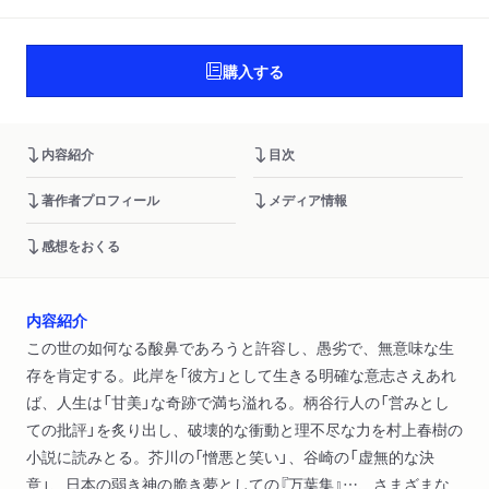
購入する
内容紹介
目次
著作者プロフィール
メディア情報
感想をおくる
内容紹介
この世の如何なる酸鼻であろうと許容し、愚劣で、無意味な生
存を肯定する。此岸を「彼方」として生きる明確な意志さえあれ
ば、人生は「甘美」な奇跡で満ち溢れる。柄谷行人の「営みとし
ての批評」を炙り出し、破壊的な衝動と理不尽な力を村上春樹の
小説に読みとる。芥川の「憎悪と笑い」、谷崎の「虚無的な決
意」、日本の弱き神の脆き夢としての『万葉集』…、さまざまな