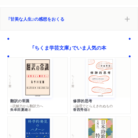
『甘美な人生』の感想をおくる
「ちくま学芸文庫」でいま人気の本
ちくま学芸文庫
ちくま学芸文庫
翻訳の常識
修辞的思考
─読解力から翻訳力へ
─論理でとらえきれぬもの
朱牟田夏雄
香西秀信
著
著
ちくま学芸文庫
ちくま学芸文庫