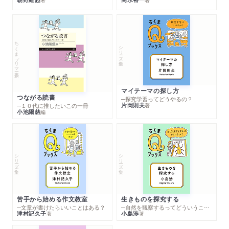
ちくまプリマー新書
シリーズ・全集
マイテーマの探し方
つながる読書
─探究学習ってどうやるの？
片岡則夫
著
─１０代に推したいこの一冊
小池陽慈
編
シリーズ・全集
シリーズ・全集
苦手から始める作文教室
生きものを探究する
─文章が書けたらいいことはある？
─自然を観察するってどういうこと？
津村記久子
小島渉
著
著