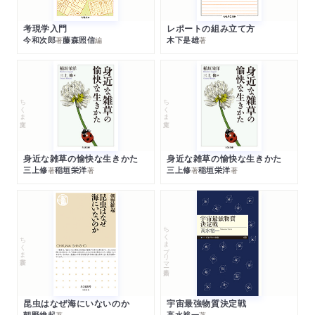
考現学入門
レポートの組み立て方
今和次郎
藤森照信
木下是雄
著
編
著
ちくま文庫
ちくま文庫
身近な雑草の愉快な生きかた
身近な雑草の愉快な生きかた
三上修
稲垣栄洋
三上修
稲垣栄洋
著
著
著
著
ちくまプリマー新書
ちくま新書
昆虫はなぜ海にいないのか
宇宙最強物質決定戦
朝野維起
高水裕一
著
著