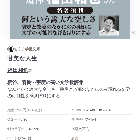
ちくま学芸文庫
甘美な人生
福田和也
著
柄谷、春樹…密度の高い文学批評集
なんという誇大な空しさ 酸鼻と放蕩のなかにのみ現れる文学
の可能性を浮きぼりにする
円
定価
ISBN
1,320
（10％税込）
978-4-480-08572-6
Cコード
整理番号
フ
0195
-15-1
文庫判
刊行日
判型
2000/08/09
頁
ページ数
解説
240