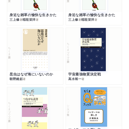
身近な雑草の愉快な生きかた
身近な雑草の愉快な生きかた
三上修
稲垣栄洋
三上修
稲垣栄洋
著
著
著
著
ちくまプリマー新書
ちくま新書
昆虫はなぜ海にいないのか
宇宙最強物質決定戦
朝野維起
高水裕一
著
著
ちくまプリマー新書
シリーズ・全集