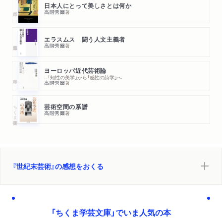
日本人にとって美しさとは何か
高階秀爾
著
エラスムス 闘う人文主義者
高階秀爾
著
ヨーロッパ近代芸術論
─「知性の美学」から「感性の詩学」へ
高階秀爾
著
ちくま学芸文庫
芸術空間の系譜
高階秀爾
著
『世紀末芸術』の感想をおくる
「ちくま学芸文庫」でいま人気の本