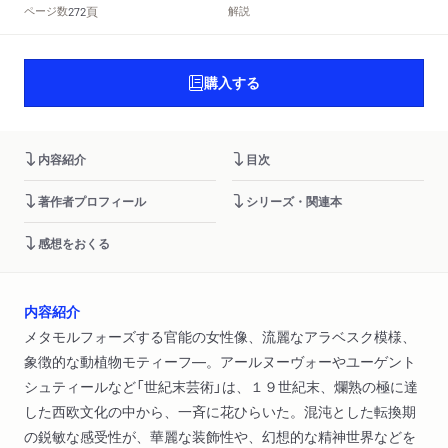
頁
ページ数
解説
272
購入する
内容紹介
目次
著作者プロフィール
シリーズ・関連本
感想をおくる
内容紹介
メタモルフォーズする官能の女性像、流麗なアラベスク模様、
象徴的な動植物モティーフ―。アールヌーヴォーやユーゲント
シュティールなど「世紀末芸術」は、１９世紀末、爛熟の極に達
した西欧文化の中から、一斉に花ひらいた。混沌とした転換期
の鋭敏な感受性が、華麗な装飾性や、幻想的な精神世界などを