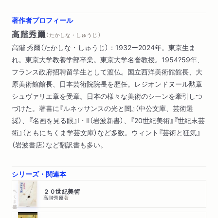
第４章 世紀末芸術の美学（象徴主義
著作者プロフィール
綜合主義
高階秀爾
（ たかしな・しゅうじ ）
科学主義）
高階 秀爾（たかしな・しゅうじ）：1932ー2024年。東京生ま
結び 二十世紀への道
れ。東京大学教養学部卒業。東京大学名誉教授。1954?59年、
フランス政府招聘留学生として渡仏。国立西洋美術館館長、大
原美術館館長、日本芸術院院長を歴任。レジオンドヌール勲章
シュヴァリエ章を受章。日本の様々な美術のシーンを牽引しつ
づけた。著書に『ルネッサンスの光と闇』（中公文庫、芸術選
奨）、『名画を見る眼』Ⅰ・Ⅱ（岩波新書）、『20世紀美術』『世紀末芸
術』（ともにちくま学芸文庫）など多数。ウィント『芸術と狂気』
（岩波書店）など翻訳書も多い。
シリーズ・関連本
ちくま学芸文庫
２０世紀美術
高階秀爾
著