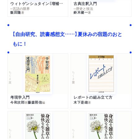
ウィトゲンシュタイン〔増補新版〕
古典注釈入門
─言語の限界
─歴史と技法
飯田隆
鈴木健一
著
著
【自由研究、読書感想文……】夏休みの宿題のおと
もに！
ちくま文庫
ちくま学芸文庫
考現学入門
レポートの組み立て方
今和次郎
藤森照信
木下是雄
著
編
著
ちくま文庫
ちくま文庫