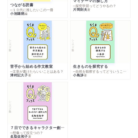
マイテーマの探し方
つながる読書
─探究学習ってどうやるの？
片岡則夫
著
─１０代に推したいこの一冊
小池陽慈
編
シリーズ・全集
シリーズ・全集
苦手から始める作文教室
生きものを探究する
─文章が書けたらいいことはある？
─自然を観察するってどういうこと？
津村記久子
小島渉
著
著
シリーズ・全集
７日でできるキャラクター創作入門
─想像って役立つの？
名取佐和子
著