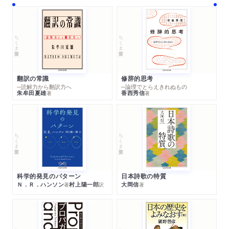
ちくま学芸文庫
ちくま学芸文庫
翻訳の常識
修辞的思考
─読解力から翻訳力へ
─論理でとらえきれぬもの
朱牟田夏雄
香西秀信
著
著
ちくま学芸文庫
ちくま学芸文庫
科学的発見のパターン
日本詩歌の特質
Ｎ．Ｒ．ハンソン
村上陽一郎
大岡信
著
訳
著