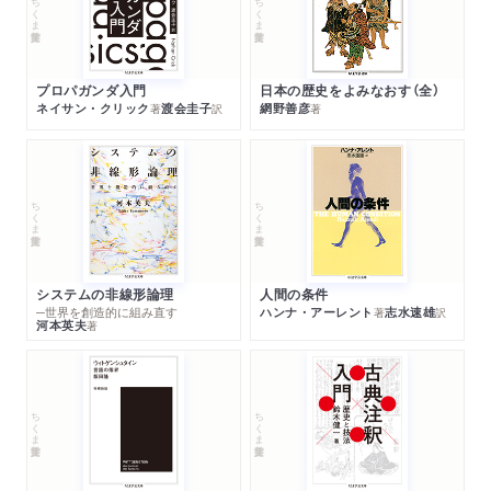
ちくま学芸文庫
ちくま学芸文庫
プロパガンダ入門
日本の歴史をよみなおす（全）
ネイサン・クリック
渡会圭子
網野善彦
著
訳
著
ちくま学芸文庫
ちくま学芸文庫
システムの非線形論理
人間の条件
─世界を創造的に組み直す
ハンナ・アーレント
志水速雄
著
訳
河本英夫
著
ちくま学芸文庫
ちくま学芸文庫