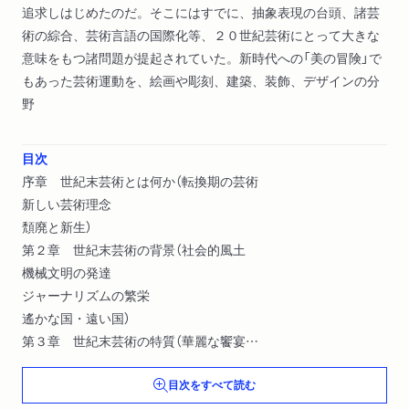
追求しはじめたのだ。そこにはすでに、抽象表現の台頭、諸芸
術の綜合、芸術言語の国際化等、２０世紀芸術にとって大きな
意味をもつ諸問題が提起されていた。新時代への「美の冒険」で
もあった芸術運動を、絵画や彫刻、建築、装飾、デザインの分
野
目次
序章 世紀末芸術とは何か（転換期の芸術
新しい芸術理念
頽廃と新生）
第２章 世紀末芸術の背景（社会的風土
機械文明の発達
ジャーナリズムの繁栄
遙かな国・遠い国）
第３章 世紀末芸術の特質（華麗な饗宴
魂の深淵
目次をすべて読む
よく見る夢
音楽性と文学性）