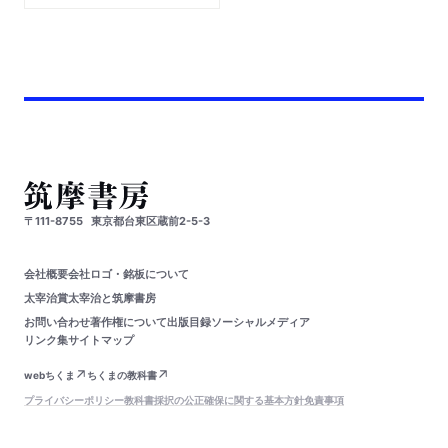
〒111-8755
東京都台東区蔵前2-5-3
会社概要
会社ロゴ・銘板について
太宰治賞
太宰治と筑摩書房
お問い合わせ
著作権について
出版目録
ソーシャルメディア
リンク集
サイトマップ
webちくま
ちくまの教科書
プライバシーポリシー
教科書採択の公正確保に関する基本方針
免責事項