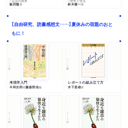
─言語の限界
─歴史と技法
飯田隆
鈴木健一
著
著
【自由研究、読書感想文……】夏休みの宿題のおと
もに！
ちくま文庫
ちくま学芸文庫
考現学入門
レポートの組み立て方
今和次郎
藤森照信
木下是雄
著
編
著
ちくま文庫
ちくま文庫