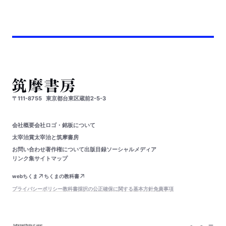
〒111-8755
東京都台東区蔵前2-5-3
会社概要
会社ロゴ・銘板について
太宰治賞
太宰治と筑摩書房
お問い合わせ
著作権について
出版目録
ソーシャルメディア
リンク集
サイトマップ
webちくま
ちくまの教科書
プライバシーポリシー
教科書採択の公正確保に関する基本方針
免責事項