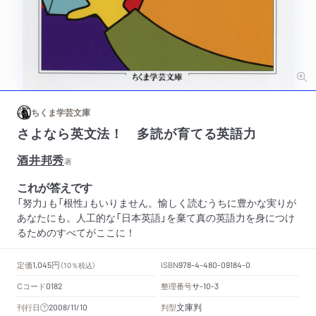
ちくま学芸文庫
さよなら英文法！ 多読が育てる英語力
酒井邦秀
著
これが答えです
「努力」も「根性」もいりません。愉しく読むうちに豊かな実りが
あなたにも。人工的な「日本英語」を棄て真の英語力を身につけ
るためのすべてがここに！
円
定価
ISBN
1,045
（10％税込）
978-4-480-09184-0
Cコード
整理番号
サ
0182
-10-3
文庫判
刊行日
判型
2008/11/10