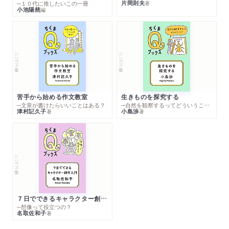
片岡則夫
著
─１０代に推したいこの一冊
小池陽慈
編
シリーズ・全集
シリーズ・全集
苦手から始める作文教室
生きものを探究する
─文章が書けたらいいことはある？
─自然を観察するってどういうこと？
津村記久子
小島渉
著
著
シリーズ・全集
７日でできるキャラクター創作入門
─想像って役立つの？
名取佐和子
著