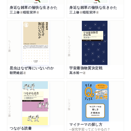
身近な雑草の愉快な生きかた
身近な雑草の愉快な生きかた
三上修
稲垣栄洋
三上修
稲垣栄洋
著
著
著
著
ちくまプリマー新書
ちくま新書
昆虫はなぜ海にいないのか
宇宙最強物質決定戦
朝野維起
高水裕一
著
著
ちくまプリマー新書
シリーズ・全集
マイテーマの探し方
つながる読書
─探究学習ってどうやるの？