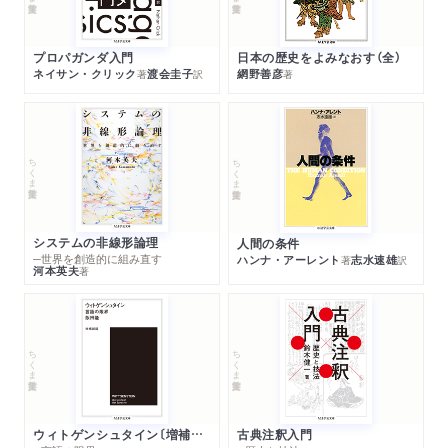
プロパガンダ入門
日本の歴史をよみなおす（全）
ネイサン・クリック
渡会圭子
網野善彦
著
訳
著
ちくま学芸文庫
ちくま学芸文庫
システムの非線形論理
人間の条件
─世界を創造的に組み直す
ハンナ・アーレント
志水速雄
著
訳
河本英夫
著
ちくま学芸文庫
ちくま学芸文庫
ウィトゲンシュタイン〔増補新版〕
古典注釈入門