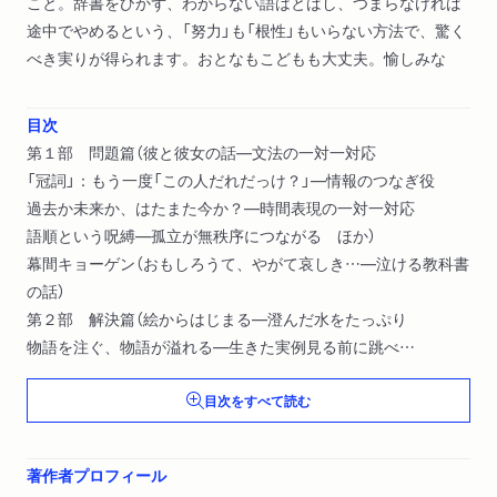
こと。辞書をひかず、わからない語はとばし、つまらなければ
途中でやめるという、「努力」も「根性」もいらない方法で、驚く
べき実りが得られます。おとなもこどもも大丈夫。愉しみな
目次
第１部 問題篇（彼と彼女の話―文法の一対一対応
「冠詞」：もう一度「この人だれだっけ？」―情報のつなぎ役
過去か未来か、はたまた今か？―時間表現の一対一対応
語順という呪縛―孤立が無秩序につながる ほか）
幕間キョーゲン（おもしろうて、やがて哀しき…―泣ける教科書
の話）
第２部 解決篇（絵からはじまる―澄んだ水をたっぷり
物語を注ぐ、物語が溢れる―生きた実例見る前に跳べ
物語の力―どこから来て、どこへ行く？）
目次をすべて読む
著作者プロフィール