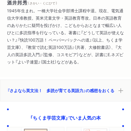
酒井邦秀
（ さかい・くにひで ）
1945年生まれ。一橋大学社会学部博士課程中退。現在、電気通
信大学准教授。英米児童文学・英語教育専攻。日本の英語教育
のありかたに疑問を投げかけ、こどもからおとなまで幅広い人
びとに多読指導を行なっている。著書に『どうして英語が使えな
い？』『快読100万語！ ペーパーバックへの道』（以上、ちくま学
芸文庫）、『教室で読む英語100万語』（共著、大修館書店）、『大
人の英語多読入門』（監修、コスモピア）などが、訳書にE.ネズビ
ット『よい子連盟』（国土社）などがある。
『さよなら英文法！ 多読が育てる英語力』の感想をおくる
「ちくま学芸文庫」でいま人気の本