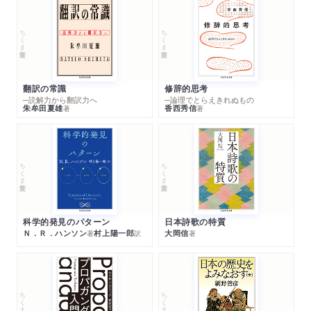
ちくま学芸文庫
ちくま学芸文庫
翻訳の常識
修辞的思考
─読解力から翻訳力へ
─論理でとらえきれぬもの
朱牟田夏雄
香西秀信
著
著
ちくま学芸文庫
ちくま学芸文庫
科学的発見のパターン
日本詩歌の特質
Ｎ．Ｒ．ハンソン
村上陽一郎
大岡信
著
訳
著
ちくま学芸文庫
ちくま学芸文庫