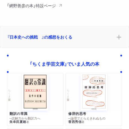
「網野善彦の本」特設ページ
『日本史への挑戦 』の感想をおくる
「ちくま学芸文庫」でいま人気の本
ちくま学芸文庫
ちくま学芸文庫
翻訳の常識
修辞的思考
─読解力から翻訳力へ
─論理でとらえきれぬもの
朱牟田夏雄
香西秀信
著
著