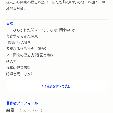
視点から関東の歴史を語り、新たな「関東学」の地平を開く、刺
激的な対論。
目次
１ ひらかれた関東（いま、なぜ「関東学」か
考古学からみた関東
「関東学」の輪郭
多様なる列島社会 ほか）
２ 関東の歴史力（養蚕と織物
鉄の力
浅草の観音伝説
狩猟と馬 ほか）
目次をすべて読む
著作者プロフィール
森浩一
（ もり・こういち ）