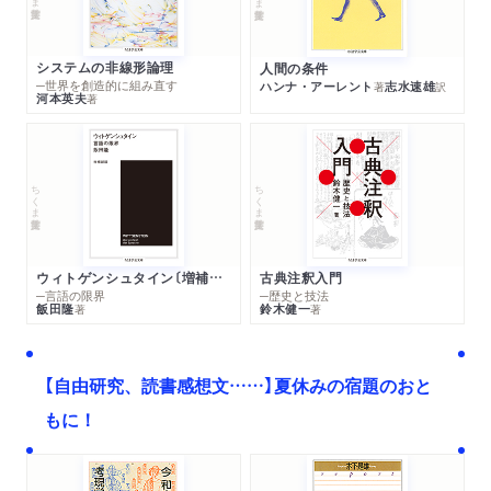
システムの非線形論理
人間の条件
─世界を創造的に組み直す
ハンナ・アーレント
志水速雄
著
訳
河本英夫
著
ちくま学芸文庫
ちくま学芸文庫
ウィトゲンシュタイン〔増補新版〕
古典注釈入門
─言語の限界
─歴史と技法
飯田隆
鈴木健一
著
著
【自由研究、読書感想文……】夏休みの宿題のおと
もに！