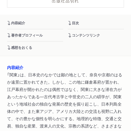
出版社品切れ
内容紹介
目次
著作者プロフィール
コンテンツリンク
感想をおくる
内容紹介
「関東」は、日本史のなかでは鄙の地として、奈良や京都のはる
か遠景に置かれてきた。しかし、この地に鎌倉幕府が置かれ、
江戸幕府が開かれたのは偶然ではなく、関東に大きな潜在力が
あったからである―古代考古学と中世史の二人の碩学が、関東
という地域社会の独自な発展の歴史を掘り起こし、日本列島全
体の中で、また東アジア、アメリカ大陸との交流も視野に入れ
て、その豊かな個性を明らかにする。地理的な特徴、交通と交
易、独自な産業、渡来人の文化、宗教の系譜など、さまざまな