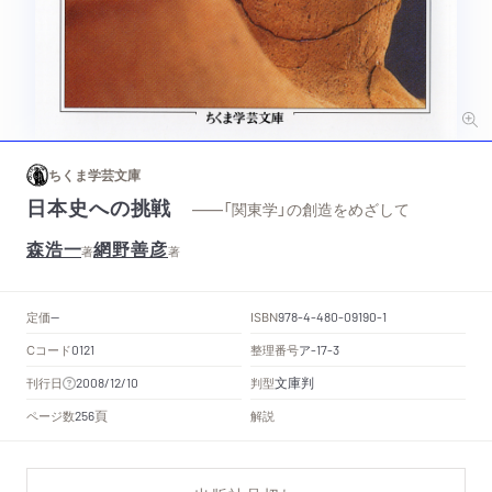
ちくま学芸文庫
日本史への挑戦
——「関東学」の創造をめざして
森浩一
網野善彦
著
著
定価
ISBN
--
978-4-480-09190-1
Cコード
整理番号
ア
0121
-17-3
文庫判
刊行日
判型
2008/12/10
頁
ページ数
解説
256