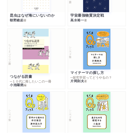
昆虫はなぜ海にいないのか
宇宙最強物質決定戦
朝野維起
高水裕一
著
著
ちくまプリマー新書
シリーズ・全集
マイテーマの探し方
つながる読書
─探究学習ってどうやるの？
片岡則夫
著
─１０代に推したいこの一冊
小池陽慈
編
シリーズ・全集
シリーズ・全集