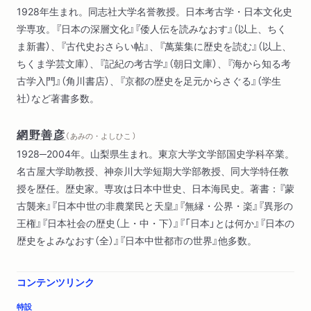
1928年生まれ。同志社大学名誉教授。日本考古学・日本文化史
学専攻。『日本の深層文化』『倭人伝を読みなおす』（以上、ちく
ま新書）、『古代史おさらい帖』、『萬葉集に歴史を読む』（以上、
ちくま学芸文庫）、『記紀の考古学』（朝日文庫）、『海から知る考
古学入門』（角川書店）、『京都の歴史を足元からさぐる』（学生
社）など著書多数。
網野善彦
（ あみの・よしひこ ）
1928─2004年。山梨県生まれ。東京大学文学部国史学科卒業。
名古屋大学助教授、神奈川大学短期大学部教授、同大学特任教
授を歴任。歴史家。専攻は日本中世史、日本海民史。著書：『蒙
古襲来』『日本中世の非農業民と天皇』『無縁・公界・楽』『異形の
王権』『日本社会の歴史（上・中・下）』『「日本」とは何か』『日本の
歴史をよみなおす（全）』『日本中世都市の世界』他多数。
コンテンツリンク
特設