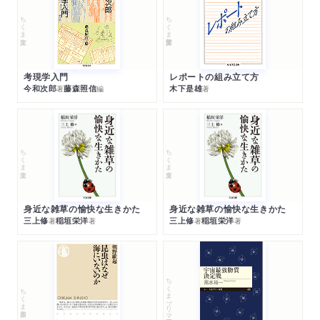
ちくま文庫
ちくま学芸文庫
考現学入門
レポートの組み立て方
今和次郎
藤森照信
木下是雄
著
編
著
ちくま文庫
ちくま文庫
身近な雑草の愉快な生きかた
身近な雑草の愉快な生きかた
三上修
稲垣栄洋
三上修
稲垣栄洋
著
著
著
著
ちくまプリマー新書
ちくま新書