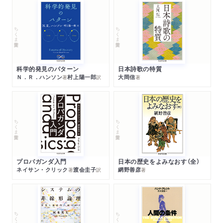
ちくま学芸文庫
ちくま学芸文庫
科学的発見のパターン
日本詩歌の特質
Ｎ．Ｒ．ハンソン
村上陽一郎
大岡信
著
訳
著
ちくま学芸文庫
ちくま学芸文庫
プロパガンダ入門
日本の歴史をよみなおす（全）
ネイサン・クリック
渡会圭子
網野善彦
著
訳
著
ちくま学芸文庫
ちくま学芸文庫