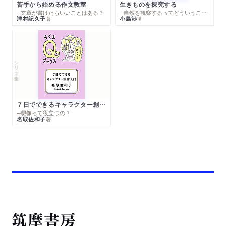
苦手から始める作文教室
生きものを探究する
─文章が書けたらいいことはある？
─自然を観察するってどういうこと？
津村記久子
小島渉
著
著
シリーズ・全集
７日でできるキャラクター創作入門
─想像って役立つの？
名取佐和子
著