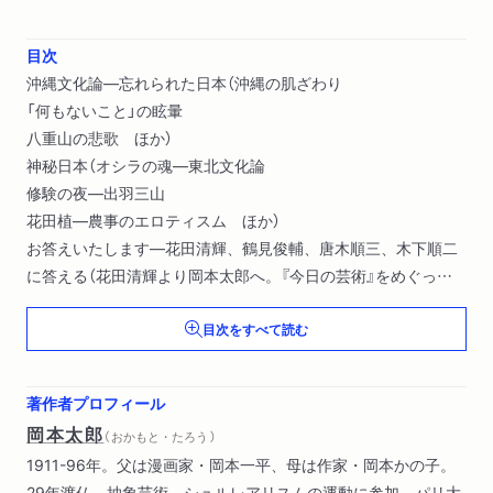
目次
沖縄文化論―忘れられた日本（沖縄の肌ざわり
「何もないこと」の眩暈
八重山の悲歌 ほか）
神秘日本（オシラの魂―東北文化論
修験の夜―出羽三山
花田植―農事のエロティスム ほか）
お答えいたします―花田清輝、鶴見俊輔、唐木順三、木下順二
に答える（花田清輝より岡本太郎へ。『今日の芸術』をめぐっ
て。
目次をすべて読む
岡本太郎より花田清輝へ。
鶴見俊輔より。岡本太郎「日本の伝統」「伝統序説」によせて。
ほか）
著作者プロフィール
日本の伝統と私（対談）
岡本太郎
（ おかもと・たろう ）
縄文の文化こそ、日本人の心のふるさとだ（鼎談）
1911-96年。父は漫画家・岡本一平、母は作家・岡本かの子。
諏訪「御柱祭」
29年渡仏、抽象芸術、シュルレアリスムの運動に参加。パリ大