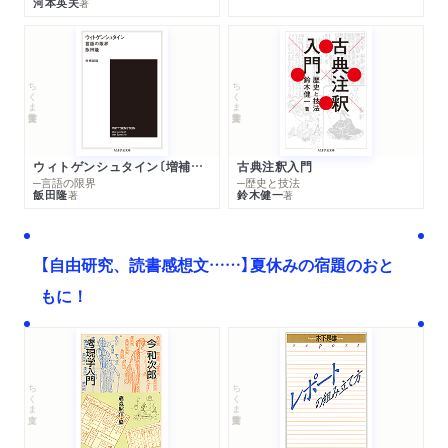
河本英夫
著
ちくま学芸文庫
ちくま学芸文庫
ウィトゲンシュタイン〔増補新版〕
古典注釈入門
─言語の限界
─歴史と技法
飯田隆
鈴木健一
著
著
【自由研究、読書感想文……】夏休みの宿題のおと
もに！
ちくま文庫
ちくま学芸文庫