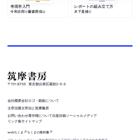
考現学入門
レポートの組み立て方
今和次郎
藤森照信
木下是雄
著
編
著
〒111-8755
東京都台東区蔵前2-5-3
会社概要
会社ロゴ・銘板について
太宰治賞
太宰治と筑摩書房
お問い合わせ
著作権について
出版目録
ソーシャルメディア
リンク集
サイトマップ
webちくま
ちくまの教科書
プライバシーポリシー
教科書採択の公正確保に関する基本方針
免責事項