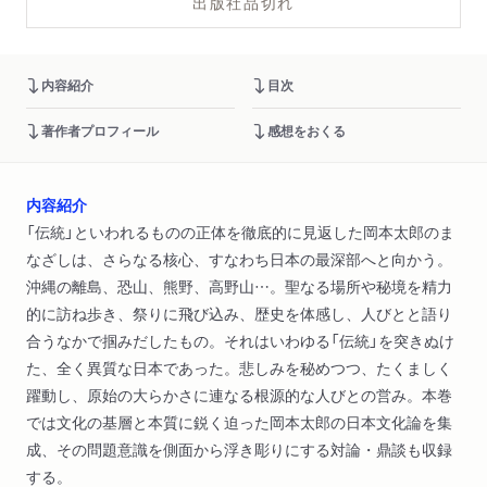
出版社品切れ
内容紹介
目次
著作者プロフィール
感想をおくる
内容紹介
「伝統」といわれるものの正体を徹底的に見返した岡本太郎のま
なざしは、さらなる核心、すなわち日本の最深部へと向かう。
沖縄の離島、恐山、熊野、高野山…。聖なる場所や秘境を精力
的に訪ね歩き、祭りに飛び込み、歴史を体感し、人びとと語り
合うなかで掴みだしたもの。それはいわゆる「伝統」を突きぬけ
た、全く異質な日本であった。悲しみを秘めつつ、たくましく
躍動し、原始の大らかさに連なる根源的な人びとの営み。本巻
では文化の基層と本質に鋭く迫った岡本太郎の日本文化論を集
成、その問題意識を側面から浮き彫りにする対論・鼎談も収録
する。