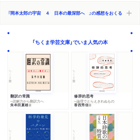
『岡本太郎の宇宙 ４ 日本の最深部へ 』の感想をおくる
「ちくま学芸文庫」でいま人気の本
ちくま学芸文庫
ちくま学芸文庫
翻訳の常識
修辞的思考
─読解力から翻訳力へ
─論理でとらえきれぬもの
朱牟田夏雄
香西秀信
著
著
ちくま学芸文庫
ちくま学芸文庫