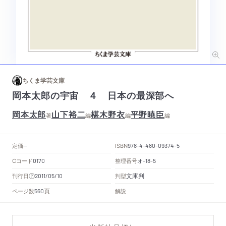
ちくま学芸文庫
岡本太郎の宇宙 ４ 日本の最深部へ
岡本太郎
山下裕二
椹木野衣
平野暁臣
著
編
編
編
定価
ISBN
--
978-4-480-09374-5
Cコード
整理番号
オ
0170
-18-5
文庫判
刊行日
判型
2011/05/10
頁
ページ数
解説
560