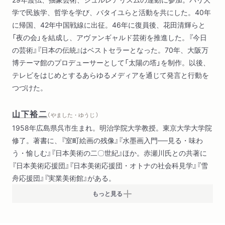
学で民族学、哲学を学び、バタイユらと活動を共にした。40年
に帰国、42年中国戦線に出征。46年に復員後、花田清輝らと
「夜の会」を結成し、アヴァンギャルド芸術を推進した。『今日
の芸術』『日本の伝統』はベストセラーとなった。70年、大阪万
博テーマ館のプロデューサーとして「太陽の塔」を制作。以後、
テレビをはじめとするあらゆるメディアを通じて発言と行動を
つづけた。
山下裕二
（ やました・ゆうじ ）
1958年広島県呉市生まれ。明治学院大学教授。東京大学大学院
修了。著書に、『室町絵画の残像』『水墨画入門──見る・味わ
う・愉しむ』『日本美術の二〇世紀』ほか。赤瀬川氏との共著に
『日本美術応援団』『日本美術応援団・オトナの社会科見学』『雪
舟応援団』『実業美術館』がある。
もっと見る