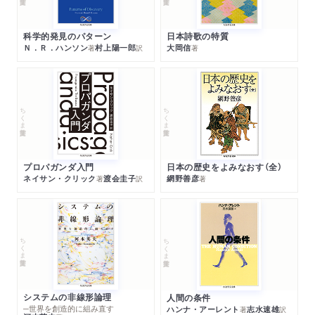
科学的発見のパターン
日本詩歌の特質
Ｎ．Ｒ．ハンソン
村上陽一郎
大岡信
著
訳
著
ちくま学芸文庫
ちくま学芸文庫
プロパガンダ入門
日本の歴史をよみなおす（全）
ネイサン・クリック
渡会圭子
網野善彦
著
訳
著
ちくま学芸文庫
ちくま学芸文庫
システムの非線形論理
人間の条件
─世界を創造的に組み直す
ハンナ・アーレント
志水速雄
著
訳