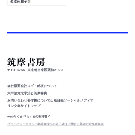
名取佐和子
著
〒111-8755
東京都台東区蔵前2-5-3
会社概要
会社ロゴ・銘板について
太宰治賞
太宰治と筑摩書房
お問い合わせ
著作権について
出版目録
ソーシャルメディア
リンク集
サイトマップ
webちくま
ちくまの教科書
プライバシーポリシー
教科書採択の公正確保に関する基本方針
免責事項