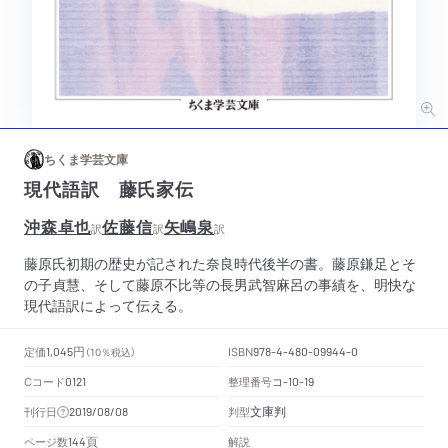
ちくま学芸文庫
現代語訳 藤氏家伝
沖森卓也
佐藤信
矢嶋泉
訳
訳
訳
藤原氏初期の歴史が記された奈良時代後半の書。藤原鎌足とそ
の子貞慧、そして藤原不比等の長男武智麻呂の事績を、明快な
現代語訳によって伝える。
円
定価
ISBN
1,045
（10％税込）
978-4-480-09944-0
Cコード
整理番号
コ
0121
-10-19
文庫判
刊行日
判型
2019/08/08
頁
ページ数
解説
144