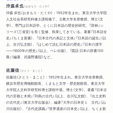
沖森卓也
（ おきもり・たくや ）
沖森 卓也（おきもり・たくや）：1952年生まれ。東京大学大学院
人文社会系研究科修士課程修了。立教大学名誉教授。博士（文
学）。専門は日本語学。とくに日本語の歴史的研究。『辞林』シ
リーズ（三省堂）を長く監修、執筆してきている。著書『日本語全
史』（ちくま新書）、『日本古代の表記と文体』『日本語の誕生』（以
上、吉川弘文館）、『はじめて読む日本語の歴史』『日本の漢字
――1600年の歴史』（以上、ベレ出版）、『図説 日本の辞書100
冊』（編著、武蔵野書院）など。
佐藤信
（ さとう・まこと ）
佐藤信（さとう・まこと）：1952年生まれ。東京大学名誉教授。
横浜市歴史博物館館長、くまもと文学・歴史館館長。東京大学
大学院人文科学研究科博士課程中退。博士（文学）。著書『日本古
代の宮都と木簡』『列島の古代』（以上、吉川弘文館）、『出土史料
の古代史』（東京大学出版会）、編著『大学の日本史１ 古代』（山
川出版社）、『古代史講義』『世界遺産の日本史』（以上、ちくま新