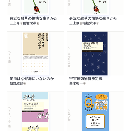
身近な雑草の愉快な生きかた
身近な雑草の愉快な生きかた
三上修
稲垣栄洋
三上修
稲垣栄洋
著
著
著
著
ちくまプリマー新書
ちくま新書
昆虫はなぜ海にいないのか
宇宙最強物質決定戦
朝野維起
高水裕一
著
著
ちくまプリマー新書
シリーズ・全集