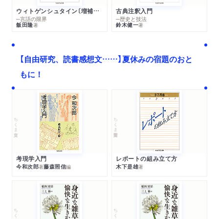
ウィトゲンシュタイン〔増補新版〕
古典注釈入門
─言語の限界
─歴史と技法
飯田隆
鈴木健一
著
著
【自由研究、読書感想文……】夏休みの宿題のおと
もに！
ちくま文庫
ちくま学芸文庫
考現学入門
レポートの組み立て方
今和次郎
藤森照信
木下是雄
著
編
著
ちくま文庫
ちくま文庫