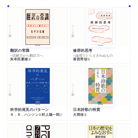
ちくま学芸文庫
ちくま学芸文庫
翻訳の常識
修辞的思考
─読解力から翻訳力へ
─論理でとらえきれぬもの
朱牟田夏雄
香西秀信
著
著
ちくま学芸文庫
ちくま学芸文庫
科学的発見のパターン
日本詩歌の特質
Ｎ．Ｒ．ハンソン
村上陽一郎
大岡信
著
訳
著