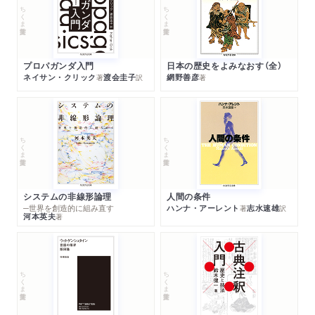
ちくま学芸文庫
ちくま学芸文庫
プロパガンダ入門
日本の歴史をよみなおす（全）
ネイサン・クリック
渡会圭子
網野善彦
著
訳
著
ちくま学芸文庫
ちくま学芸文庫
システムの非線形論理
人間の条件
─世界を創造的に組み直す
ハンナ・アーレント
志水速雄
著
訳
河本英夫
著
ちくま学芸文庫
ちくま学芸文庫