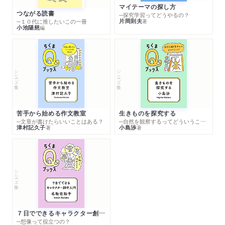
マイテーマの探し方
つながる読書
─探究学習ってどうやるの？
片岡則夫
著
─１０代に推したいこの一冊
小池陽慈
編
シリーズ・全集
シリーズ・全集
苦手から始める作文教室
生きものを探究する
─文章が書けたらいいことはある？
─自然を観察するってどういうこと？
津村記久子
小島渉
著
著
シリーズ・全集
７日でできるキャラクター創作入門
─想像って役立つの？