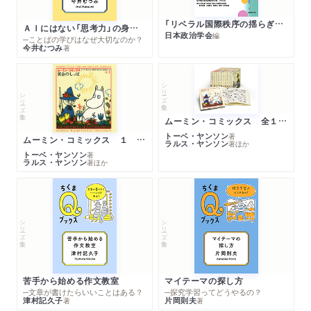
「リベラル国際秩序の揺らぎ」再考 年報政治学２０２６‐Ⅰ
ＡＩにはない「思考力」の身につけ方
日本政治学会
編
─ことばの学びはなぜ大切なのか？
今井むつみ
著
シリーズ・全集
シリーズ・全集
ムーミン・コミックス 全１４巻セット
トーベ・ヤンソン
著
ムーミン・コミックス １ 黄金のしっぽ
ラルス・ヤンソン
著
ほか
トーベ・ヤンソン
著
ラルス・ヤンソン
著
ほか
シリーズ・全集
シリーズ・全集
苦手から始める作文教室
マイテーマの探し方
─文章が書けたらいいことはある？
─探究学習ってどうやるの？
津村記久子
片岡則夫
著
著