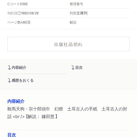
Cコード
整理番号
0393
文庫判
刊行日
判型
1992/08/28
頁
ページ数
解説
480
出版社品切れ
内容紹介
目次
感想をおくる
内容紹介
鞍馬天狗・宗十郎頭巾 幻燈 土耳古人の手紙 土耳古人の対
話 <br /> 【解説： 鎌田慧 】
目次