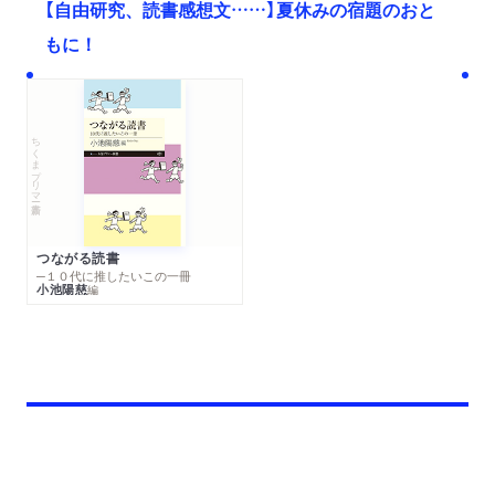
【自由研究、読書感想文……】夏休みの宿題のおと
もに！
ちくまプリマー新書
つながる読書
─１０代に推したいこの一冊
小池陽慈
編