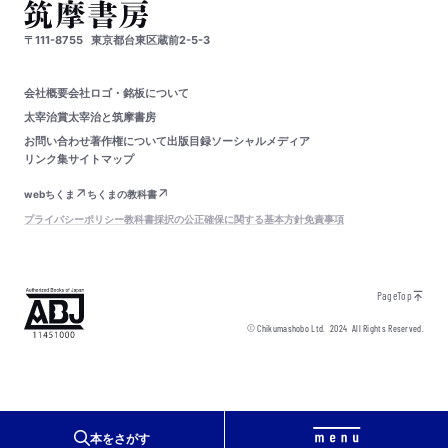
〒111-8755
東京都台東区蔵前2-5-3
会社概要
会社ロゴ・銘板について
太宰治賞
太宰治と筑摩書房
お問い合わせ
著作権について
出版目録
ソーシャルメディア
リンク集
サイトマップ
webちくま
ちくまの教科書
プライバシーポリシー
教科書採択の公正確保に関する基本方針
免責事項
PageTop
© Chikumashobo Ltd.
2024
All Rights Reserved.
本をさがす