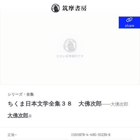
share
share
シリーズ・全集
ちくま日本文学全集３８ 大佛次郎
——大佛次郎
大佛次郎
著
定価
ISBN
--
978-4-480-10238-6