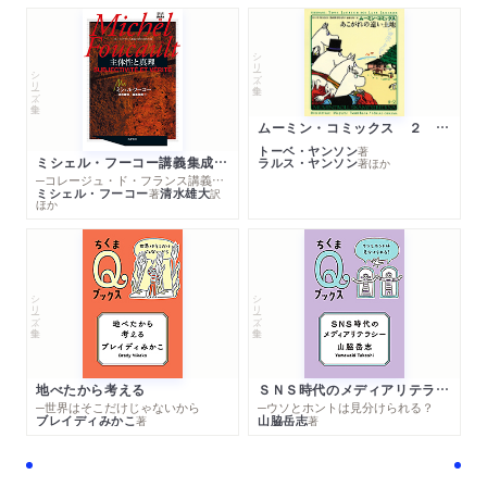
シリーズ・全集
シリーズ・全集
ムーミン・コミックス ２ あこがれの遠い土地
トーベ・ヤンソン
著
ミシェル・フーコー講義集成１０ 主体性と真理
ラルス・ヤンソン
著
ほか
─コレージュ・ド・フランス講義１９８０－１９８１年度
ミシェル・フーコー
清水雄大
著
訳
ほか
シリーズ・全集
シリーズ・全集
地べたから考える
ＳＮＳ時代のメディアリテラシー
─世界はそこだけじゃないから
─ウソとホントは見分けられる？
ブレイディみかこ
山脇岳志
著
著