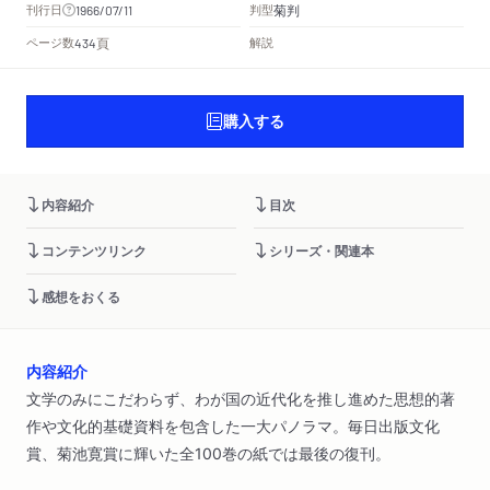
菊判
刊行日
判型
1966/07/11
頁
ページ数
解説
434
購入する
内容紹介
目次
コンテンツリンク
シリーズ・関連本
感想をおくる
内容紹介
文学のみにこだわらず、わが国の近代化を推し進めた思想的著
作や文化的基礎資料を包含した一大パノラマ。毎日出版文化
賞、菊池寛賞に輝いた全100巻の紙では最後の復刊。