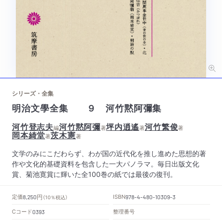
シリーズ・全集
明治文學全集 ９ 河竹黙阿彌集
河竹登志夫
河竹黙阿彌
坪内逍遙
河竹繁俊
編
著
著
著
岡本綺堂
茨木憲
著
著
文学のみにこだわらず、わが国の近代化を推し進めた思想的著
作や文化的基礎資料を包含した一大パノラマ。毎日出版文化
賞、菊池寛賞に輝いた全100巻の紙では最後の復刊。
円
定価
ISBN
8,250
（10％税込）
978-4-480-10309-3
Cコード
整理番号
0393