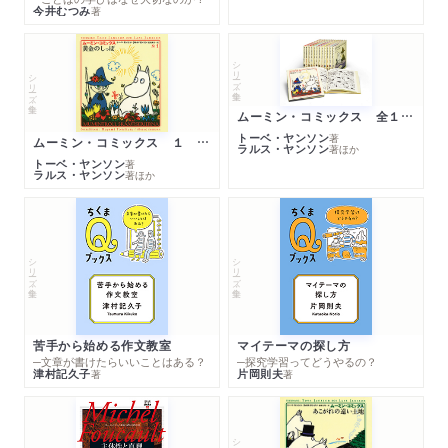
今井むつみ
著
シリーズ・全集
シリーズ・全集
ムーミン・コミックス 全１４巻セット
トーベ・ヤンソン
著
ムーミン・コミックス １ 黄金のしっぽ
ラルス・ヤンソン
著
ほか
トーベ・ヤンソン
著
ラルス・ヤンソン
著
ほか
シリーズ・全集
シリーズ・全集
苦手から始める作文教室
マイテーマの探し方
─文章が書けたらいいことはある？
─探究学習ってどうやるの？
津村記久子
片岡則夫
著
著
シリーズ・全集