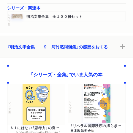
參考文獻（河竹登志夫編）
シリーズ・関連本
シリーズ・全集
明治文學全集 全１００冊セット
『明治文學全集 ９ 河竹黙阿彌集』の感想をおくる
「シリーズ・全集」でいま人気の本
シリーズ・全集
シリーズ・全集
「リベラル国際秩序の揺らぎ」再考 年報政治学２０２６‐Ⅰ
ＡＩにはない「思考力」の身につけ方
日本政治学会
編
─ことばの学びはなぜ大切なのか？