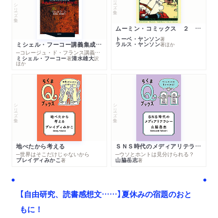
シリーズ・全集
ムーミン・コミックス ２ あこがれの遠い土地
トーベ・ヤンソン
著
ミシェル・フーコー講義集成１０ 主体性と真理
ラルス・ヤンソン
著
ほか
─コレージュ・ド・フランス講義１９８０－１９８１年度
ミシェル・フーコー
清水雄大
著
訳
ほか
シリーズ・全集
シリーズ・全集
地べたから考える
ＳＮＳ時代のメディアリテラシー
─世界はそこだけじゃないから
─ウソとホントは見分けられる？
ブレイディみかこ
山脇岳志
著
著
【自由研究、読書感想文……】夏休みの宿題のおと
もに！