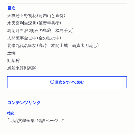
目次
天衣紛上野初花（河内山と直侍）
水天宮利生深川（筆賣幸兵衛）
島鵆月白浪（明石の島藏、松島千太）
人間萬事金世中（金の世の中）
北條九代名家功（高時、本間山城、義貞太刀流し）
土蜘
紅葉狩
風船乘評判高閣
浪底親睦會
目次をすべて読む
初霞空住吉（かつぽれ）
『河竹默阿彌傳』序
默阿彌・その人物と作劇態度（河竹繁俊）
コンテンツリンク
明治以後の默阿彌翁（岡本綺堂）
明治の默阿彌（茨木憲）
特設
解題（河竹登志夫）
「明治文學全集」特設ページ
年譜（河竹登志夫編）