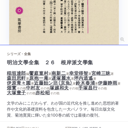
シリーズ・全集
明治文學全集 ２６ 根岸派文學集
稲垣達郎
饗庭篁村
南新二
幸堂得智
宮崎三昧
編
著
著
著
著
森田思軒
原抱一庵
遅塚麗水
坪内逍遙
著
著
著
著
伊原青々園
近藤飴ン坊（京魚）
鈴木春浦
伊藤静雨
著
著
著
著
畑實
中村友
塚越和夫
手塚昌行
その他
その他
その他
その他
大塚豊子
赤松昭
その他
その他
文学のみにこだわらず、わが国の近代化を推し進めた思想的著
作や文化的基礎資料を包含した一大パノラマ。毎日出版文化
賞、菊池寛賞に輝いた全100巻の紙では最後の復刊。
円
定価
ISBN
8,250
978-4-480-10326-0