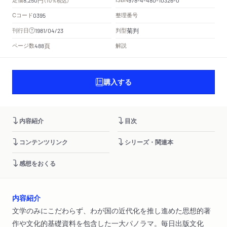
（10％税込）
Cコード
整理番号
0395
菊判
刊行日
判型
1981/04/23
頁
ページ数
解説
488
購入する
内容紹介
目次
コンテンツリンク
シリーズ・関連本
感想をおくる
内容紹介
文学のみにこだわらず、わが国の近代化を推し進めた思想的著
作や文化的基礎資料を包含した一大パノラマ。毎日出版文化