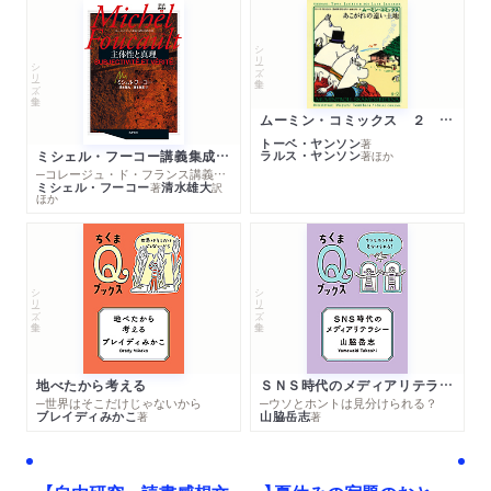
佐度の文覺）
篁村先生之傳（饗庭篁村自記）
シリーズ・全集
篁村傳の補遺（坪内逍遙）
シリーズ・全集
南新二小傳
幸堂得知翁追憶録（抄）（青々園・近藤京魚・鈴木春浦・伊藤静
ムーミン・コミックス ２ あこがれの遠い土地
トーベ・ヤンソン
雨）
著
ミシェル・フーコー講義集成１０ 主体性と真理
ラルス・ヤンソン
著
ほか
三昧道人（抱一庵主人）
─コレージュ・ド・フランス講義１９８０－１９８１年度
ミシェル・フーコー
清水雄大
著
訳
ほか
“思軒全集序
シリーズ・全集
シリーズ・全集
地べたから考える
ＳＮＳ時代のメディアリテラシー
─世界はそこだけじゃないから
─ウソとホントは見分けられる？
ブレイディみかこ
山脇岳志
著
著