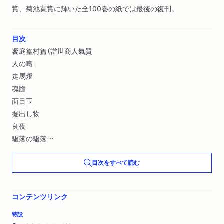
賞、菊池寛賞に輝いた全100巻の紙では最後の復刊。
目次
饗庭篁村篇（當世商人氣質
人の噂
走馬燈
魂膽
面目玉
掘出し物
良夜
駆落の駆落
俳諧氣違ひ
目次をすべて読む
大石眞虎の傳）
南新二篇（軽妙集（抄）
一夜漬人魚甘鹽
コンテンツリンク
福笑ひ（抄）
まはり燈籠）
特設