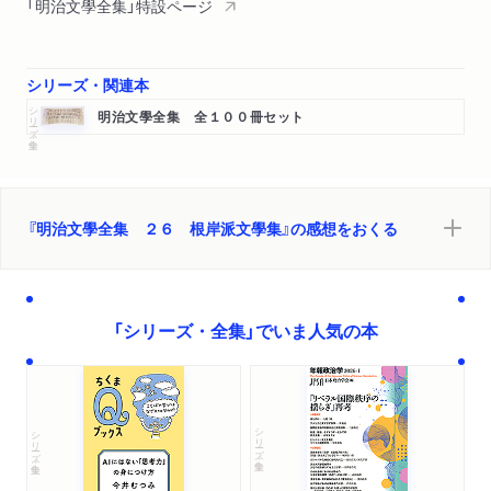
幸堂得知篇（軽口雜談春のやまやま（抄）
「明治文學全集」特設ページ
幸堂滑稽談（抄））
宮崎三昧篇（二夫婦
シリーズ・関連本
塙團右衛門）
シリーズ・全集
森田思軒篇（文章世界の陳言
明治文學全集 全１００冊セット
小説の自叙躰記述躰
翻譯の心得
詩歌文章の神韵
日本文章の將來
『明治文學全集 ２６ 根岸派文學集』の感想をおくる
和歌を論す
明治二十二年紀元節を壽するの序
今日の文學者
「シリーズ・全集」でいま人気の本
書目十種
消夏漫筆
演藝協會の演習會
歳暮の嘆蘇峯兄に與ふ
シリーズ・全集
シリーズ・全集
舞姫
南窓渉筆