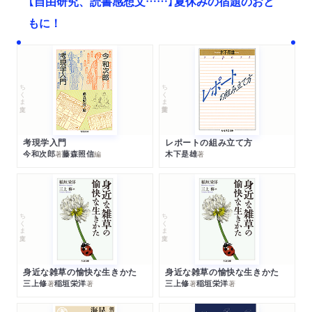
【自由研究、読書感想文……】夏休みの宿題のおと
もに！
ちくま文庫
ちくま学芸文庫
考現学入門
レポートの組み立て方
今和次郎
藤森照信
木下是雄
著
編
著
ちくま文庫
ちくま文庫
身近な雑草の愉快な生きかた
身近な雑草の愉快な生きかた
三上修
稲垣栄洋
三上修
稲垣栄洋
著
著
著
著