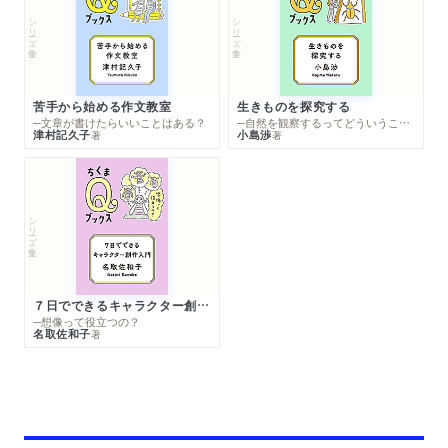
シリーズ・全集
シリーズ・全集
苦手から始める作文教室
生きものを探究する
─文章が書けたらいいことはある？
─自然を観察するってどういうこと？
津村記久子
小島渉
著
著
シリーズ・全集
７日でできるキャラクター創作入門
─想像って役立つの？
名取佐和子
著