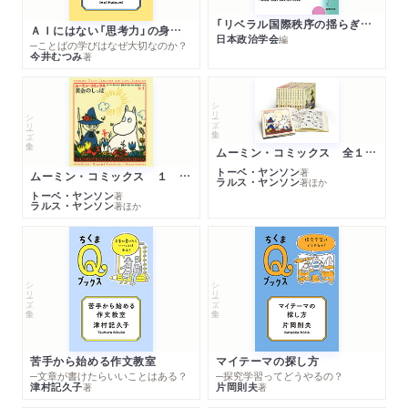
上野の丐徒
「リベラル国際秩序の揺らぎ」再考 年報政治学２０２６‐Ⅰ
女優篠塚力枝の藝
ＡＩにはない「思考力」の身につけ方
日本政治学会
編
─ことばの学びはなぜ大切なのか？
車上の一大苦
今井むつみ
著
根岸の犬
一墻を隔てたる主人
シリーズ・全集
シリーズ・全集
荘子の後に書す
尤憶記
ムーミン・コミックス 全１４巻セット
「此ぬし」と「教師三昧」
トーベ・ヤンソン
著
ムーミン・コミックス １ 黄金のしっぽ
ラルス・ヤンソン
著
ほか
鴎外の「文つかひ」三昧の「桂姫」並ひに西鶴の「約束は雪の朝食」
トーベ・ヤンソン
著
ラルス・ヤンソン
著
ほか
「風流魔」に引す
露伴子の西鶴論
“青年文學會講演”
三日月序
シリーズ・全集
シリーズ・全集
漢文漢語
「小公子」を讀む
批評家に就て）
苦手から始める作文教室
マイテーマの探し方
原抱一庵篇（闇中政治家）
─文章が書けたらいいことはある？
─探究学習ってどうやるの？
津村記久子
片岡則夫
著
著
遅塚麗水篇（月夜鴉