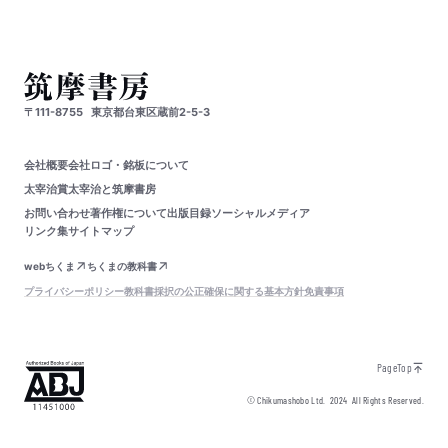
〒111-8755
東京都台東区蔵前2-5-3
会社概要
会社ロゴ・銘板について
太宰治賞
太宰治と筑摩書房
お問い合わせ
著作権について
出版目録
ソーシャルメディア
リンク集
サイトマップ
webちくま
ちくまの教科書
プライバシーポリシー
教科書採択の公正確保に関する基本方針
免責事項
PageTop
© Chikumashobo Ltd.
2024
All Rights Reserved.