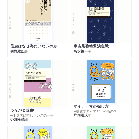
ちくまプリマー新書
ちくま新書
昆虫はなぜ海にいないのか
宇宙最強物質決定戦
朝野維起
高水裕一
著
著
ちくまプリマー新書
シリーズ・全集
マイテーマの探し方
つながる読書
─探究学習ってどうやるの？
片岡則夫
著
─１０代に推したいこの一冊
小池陽慈
編