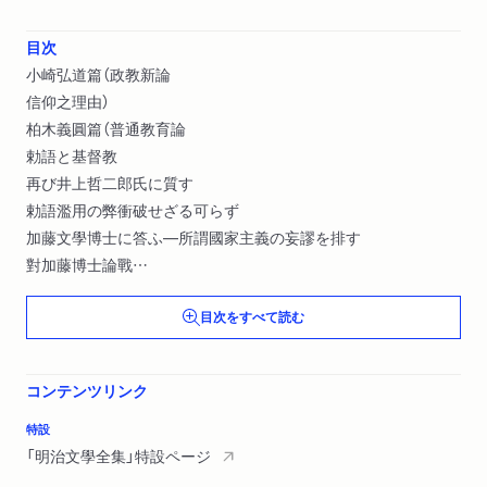
目次
小崎弘道篇（政教新論
信仰之理由）
柏木義圓篇（普通教育論
勅語と基督教
再び井上哲二郎氏に質す
勅語濫用の弊衝破せざる可らず
加藤文學博士に答ふ―所謂國家主義の妄謬を排す
對加藤博士論戰
加藤文學博士の駁論を駁す
目次をすべて読む
基督教の人間觀）
柏井園篇（人事の壯觀
基督教の美
コンテンツリンク
基督教の正義
明治の基督教文學）
特設
松村介石篇（信仰之道
「明治文學全集」特設ページ
修養録より）