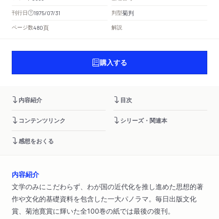
菊判
刊行日
判型
1975/07/31
頁
ページ数
解説
480
購入する
内容紹介
目次
コンテンツリンク
シリーズ・関連本
感想をおくる
内容紹介
文学のみにこだわらず、わが国の近代化を推し進めた思想的著
作や文化的基礎資料を包含した一大パノラマ。毎日出版文化
賞、菊池寛賞に輝いた全100巻の紙では最後の復刊。