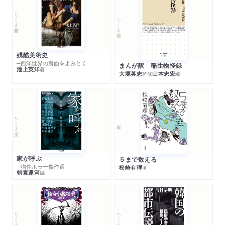
ちくま学芸文庫
ちくま新書
残酷美術史
─西洋世界の裏面をよみとく
まんが訳 稲生物怪録
池上英洋
著
大塚英志
山本忠宏
監修
編
ちくま文庫
家が呼ぶ
５まで数える
─物件ホラー傑作選
松崎有理
著
朝宮運河
編
ちくま文庫
ちくま文庫