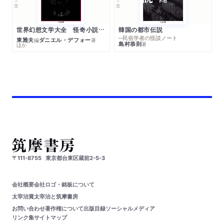
世界幻想文学大全 怪奇小説精華
韓国の都市伝説
─民俗学者の怪談ノート
東雅夫
ダニエル・デフォー
編
著
島村恭則
著
ほか
〒111-8755
東京都台東区蔵前2-5-3
会社概要
会社ロゴ・銘板について
太宰治賞
太宰治と筑摩書房
お問い合わせ
著作権について
出版目録
ソーシャルメディア
リンク集
サイトマップ