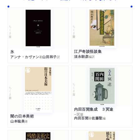
ちくま学芸文庫
ちくま文庫
江戸奇談怪談集
氷
須永朝彦
アンナ・カヴァン
山田和子
編訳
著
訳
ちくま文庫
ちくま新書
内田百閒集成 ３冥途
─冥途
闇の日本美術
内田百閒
佐藤聖
著
編
山本聡美
著