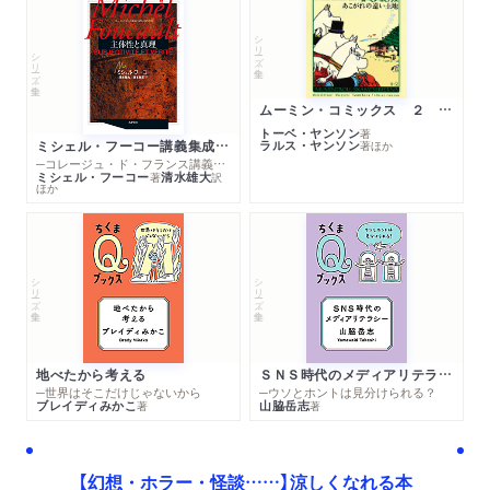
シリーズ・全集
シリーズ・全集
ムーミン・コミックス ２ あこがれの遠い土地
トーベ・ヤンソン
著
ミシェル・フーコー講義集成１０ 主体性と真理
ラルス・ヤンソン
著
ほか
─コレージュ・ド・フランス講義１９８０－１９８１年度
ミシェル・フーコー
清水雄大
著
訳
ほか
シリーズ・全集
シリーズ・全集
地べたから考える
ＳＮＳ時代のメディアリテラシー
─世界はそこだけじゃないから
─ウソとホントは見分けられる？
ブレイディみかこ
山脇岳志
著
著
【幻想・ホラー・怪談……】涼しくなれる本