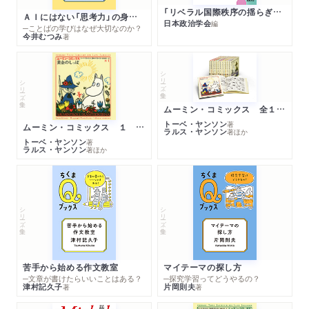
「リベラル国際秩序の揺らぎ」再考 年報政治学２０２６‐Ⅰ
百年前の世界と百年後の世界）
ＡＩにはない「思考力」の身につけ方
日本政治学会
編
─ことばの学びはなぜ大切なのか？
我が見たる耶蘇教會の諸先生（山路愛山）
今井むつみ
著
日本基督教史要より（比屋根安定）
「近代」日本の成立とキリスト教（隅谷三喜男）
シリーズ・全集
シリーズ・全集
解題（武田清子）
年譜（武田清子・小澤浩・岡田典夫編）
ムーミン・コミックス 全１４巻セット
參考文獻（武田清子・小澤浩・岡田典夫編）
トーベ・ヤンソン
著
ムーミン・コミックス １ 黄金のしっぽ
ラルス・ヤンソン
著
ほか
トーベ・ヤンソン
著
ラルス・ヤンソン
著
ほか
シリーズ・全集
シリーズ・全集
苦手から始める作文教室
マイテーマの探し方
─文章が書けたらいいことはある？
─探究学習ってどうやるの？
津村記久子
片岡則夫
著
著