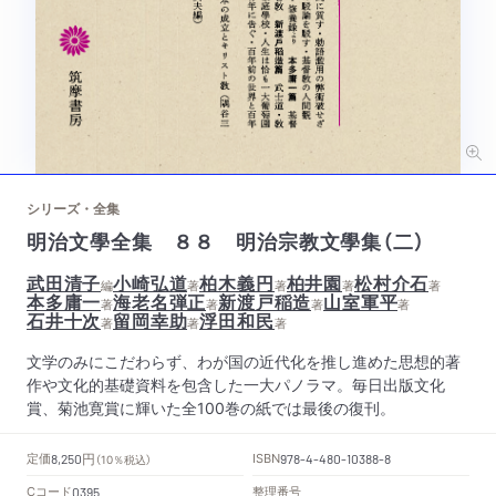
シリーズ・全集
明治文學全集 ８８ 明治宗教文學集（二）
武田清子
小崎弘道
柏木義円
柏井園
松村介石
編
著
著
著
著
本多庸一
海老名弾正
新渡戸稲造
山室軍平
著
著
著
著
石井十次
留岡幸助
浮田和民
著
著
著
文学のみにこだわらず、わが国の近代化を推し進めた思想的著
作や文化的基礎資料を包含した一大パノラマ。毎日出版文化
賞、菊池寛賞に輝いた全100巻の紙では最後の復刊。
円
定価
ISBN
8,250
（10％税込）
978-4-480-10388-8
Cコード
整理番号
0395