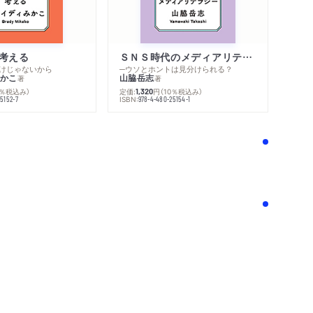
考える
ＳＮＳ時代のメディアリテラシー
けじゃないから
─ウソとホントは見分けられる？
かこ
山脇岳志
著
著
0％税込み）
定価:
円
（10％税込み）
1,320
ISBN:
5152-7
978-4-480-25154-1
！