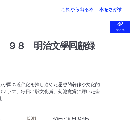
これから出る本
本をさがす
share
share
 ９８ 明治文學囘顧録
わが国の近代化を推し進めた思想的著作や文化的
パノラマ。毎日出版文化賞、菊池寛賞に輝いた全
刊。
ISBN
978-4-480-10398-7
）