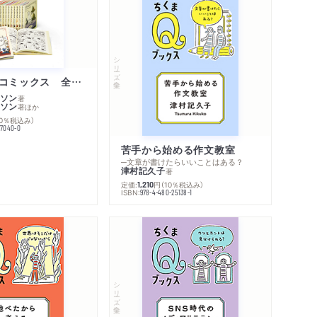
シリーズ・全集
ムーミン・コミックス 全１４巻セット
ソン
著
ソン
著
ほか
10％税込み）
77040-0
苦手から始める作文教室
─文章が書けたらいいことはある？
津村記久子
著
定価:
円
（10％税込み）
1,210
ISBN:
978-4-480-25138-1
シリーズ・全集