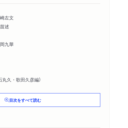
野崎左文
早苗述
岡九華
石丸久・歌田久彦編）
目次をすべて読む