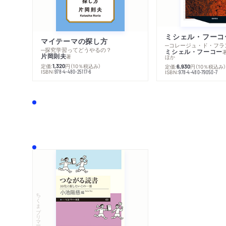
マイテーマの探し方
─探究学習ってどうやるの？
ミシェル・フーコー
片岡則夫
著
ほか
定価:
円
（10％税込み）
1,320
定価:
円
（10％税込み
6,930
ISBN:
978-4-480-25117-6
ISBN:
978-4-480-79050-7
ちくまプリマー新書