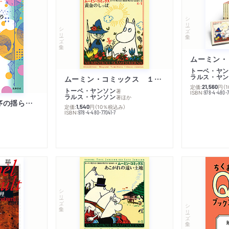
シリーズ・全集
シリーズ・全集
トーベ・ヤン
ラルス・ヤン
ムーミン・コミックス １ 黄金のしっぽ
定価:
円
（
21,560
トーベ・ヤンソン
著
ISBN:
978-4-480-
ラルス・ヤンソン
著
ほか
「リベラル国際秩序の揺らぎ」再考 年報政治学２０２６‐Ⅰ
定価:
円
（10％税込み）
1,540
ISBN:
978-4-480-77041-7
シリーズ・全集
シリーズ・全集