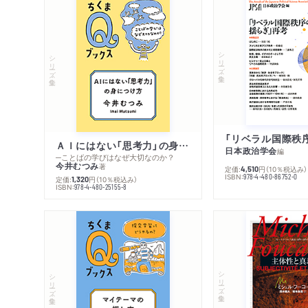
シリーズ・全集
シリーズ・全集
ＡＩにはない「思考力」の身につけ方
日本政治学会
編
─ことばの学びはなぜ大切なのか？
今井むつみ
著
定価:
円
（10％税込み）
4,510
ISBN:
978-4-480-86752-0
定価:
円
（10％税込み）
1,320
ISBN:
978-4-480-25155-8
シリーズ・全集
シリーズ・全集