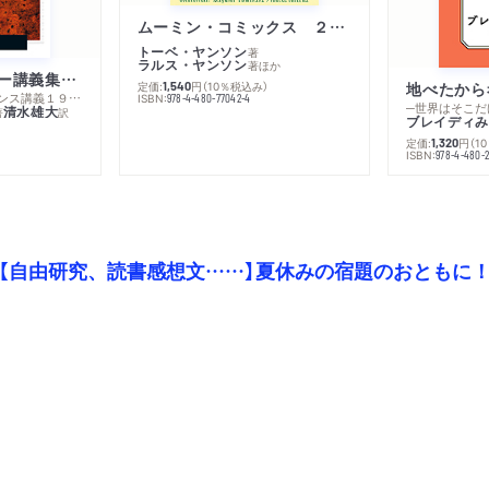
ムーミン・コミックス ２ あこがれの遠い土地
トーベ・ヤンソン
著
ラルス・ヤンソン
著
ほか
ミシェル・フーコー講義集成１０ 主体性と真理
定価:
円
（10％税込み）
地べたから
1,540
─コレージュ・ド・フランス講義１９８０－１９８１年度
ISBN:
978-4-480-77042-4
─世界はそこだ
清水雄大
著
訳
ブレイディみ
定価:
円
（1
1,320
）
ISBN:
978-4-480-2
【自由研究、読書感想文……】夏休みの宿題のおともに