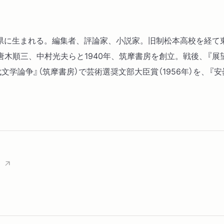
。長野県に生まれる。編集者、評論家、小説家。旧制松本高校を経
木順三、中村光夫らと1940年、筑摩書房を創立。戦後、『展
学論争』（筑摩書房）で芸術選奨文部大臣賞（1956年）を、『安曇