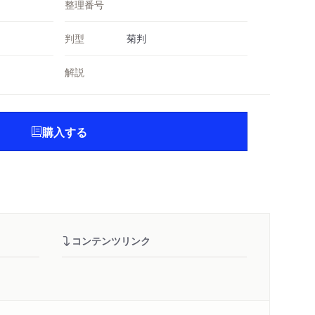
整理番号
判型
菊判
解説
購入する
コンテンツリンク