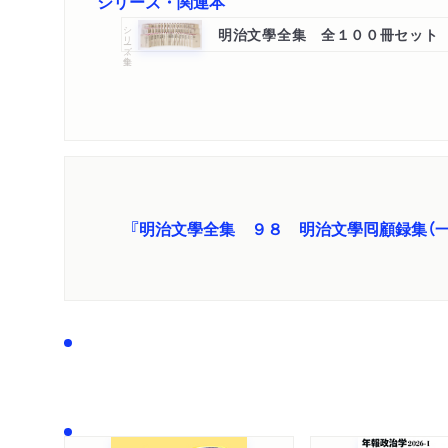
シリーズ・関連本
シリーズ・全集
明治文學全集 全１００冊セット
『明治文學全集 ９８ 明治文學囘顧録集（一