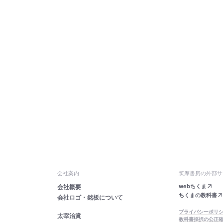
会社案内
筑摩書房の外部サ
webちくま
会社概要
ちくまの教科書
会社ロゴ・銘板について
プライバシーポリ
太宰治賞
教科書採択の公正