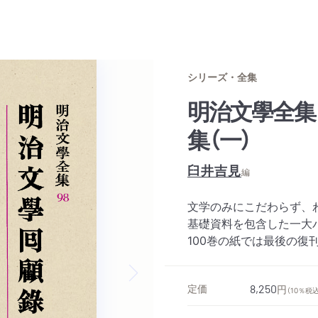
シリーズ・全集
明治文學全集
集（一）
臼井吉見
編
文学のみにこだわらず、
基礎資料を包含した一大
100巻の紙では最後の復
定価
8,250
円
Next slide
（10％税込