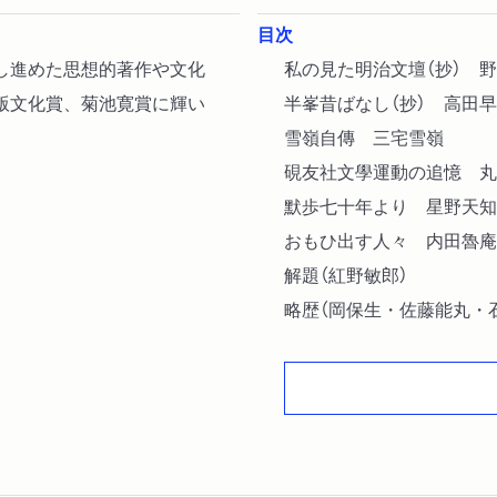
目次
し進めた思想的著作や文化
私の見た明治文壇（抄） 
版文化賞、菊池寛賞に輝い
半峯昔ばなし（抄） 高田
雪嶺自傳 三宅雪嶺
硯友社文學運動の追憶 丸
默歩七十年より 星野天知
おもひ出す人々 内田魯庵
解題（紅野敏郎）
略歴（岡保生・佐藤能丸・