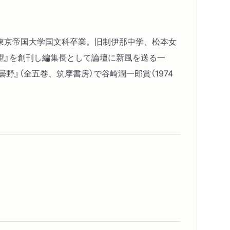
て東京帝国大学国文科卒業。旧制伊那中学、松本女
望』を創刊し編集長として論壇に新風を送る一
野』（全五巻、筑摩書房）で谷崎潤一郎賞（1974