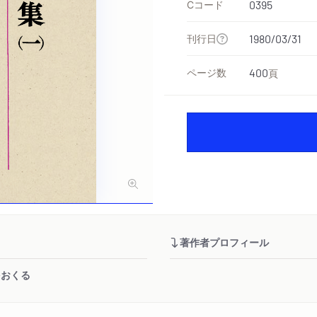
Cコード
0395
刊行日
1980/03/31
ページ数
400
頁
著作者プロフィール
をおくる