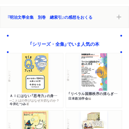
『明治文學全集 別巻 總索引』の感想をおくる
「シリーズ・全集」でいま人気の本
シリーズ・全集
シリーズ・全集
「リベラル国際秩序の揺らぎ」再考 年報政治学２０２６‐Ⅰ
ＡＩにはない「思考力」の身につけ方
日本政治学会
編
─ことばの学びはなぜ大切なのか？
今井むつみ
著
シリーズ・全集
シリーズ・全集