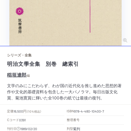
シリーズ・全集
明治文學全集 別巻 總索引
稲垣達郎
編
文学のみにこだわらず、わが国の近代化を推し進めた思想的著
作や文化的基礎資料を包含した一大パノラマ。毎日出版文化
賞、菊池寛賞に輝いた全100巻の紙では最後の復刊。
円
定価
ISBN
16,500
（10％税込）
978-4-480-10400-7
Cコード
整理番号
0391
菊判
刊行日
判型
1989/02/20