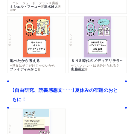
─コレージュ・ド・フランス講義１９８０－１９８１年度
ミシェル・フーコー
清水雄大
著
訳
ほか
シリーズ・全集
シリーズ・全集
地べたから考える
ＳＮＳ時代のメディアリテラシー
─世界はそこだけじゃないから
─ウソとホントは見分けられる？
ブレイディみかこ
山脇岳志
著
著
【自由研究、読書感想文……】夏休みの宿題のおと
もに！
ちくまプリマー新書