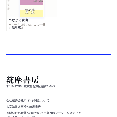
つながる読書
─１０代に推したいこの一冊
小池陽慈
編
〒111-8755
東京都台東区蔵前2-5-3
会社概要
会社ロゴ・銘板について
太宰治賞
太宰治と筑摩書房
お問い合わせ
著作権について
出版目録
ソーシャルメディア