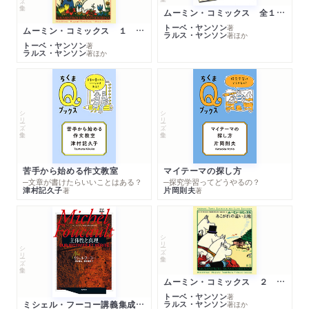
ムーミン・コミックス 全１４巻セット
トーベ・ヤンソン
著
ムーミン・コミックス １ 黄金のしっぽ
ラルス・ヤンソン
著
ほか
トーベ・ヤンソン
著
ラルス・ヤンソン
著
ほか
シリーズ・全集
シリーズ・全集
苦手から始める作文教室
マイテーマの探し方
─文章が書けたらいいことはある？
─探究学習ってどうやるの？
津村記久子
片岡則夫
著
著
シリーズ・全集
シリーズ・全集
ムーミン・コミックス ２ あこがれの遠い土地
トーベ・ヤンソン
著
ミシェル・フーコー講義集成１０ 主体性と真理
ラルス・ヤンソン
著
ほか