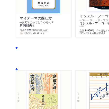
マイテーマの探し方
─探究学習ってどうやるの？
ミシェル・フーコー
片岡則夫
著
ほか
定価:
円
（10％税込み）
1,320
定価:
円
（10％税込み
6,930
ISBN:
978-4-480-25117-6
ISBN:
978-4-480-79050-7
ちくま文庫
ちくま学芸文庫