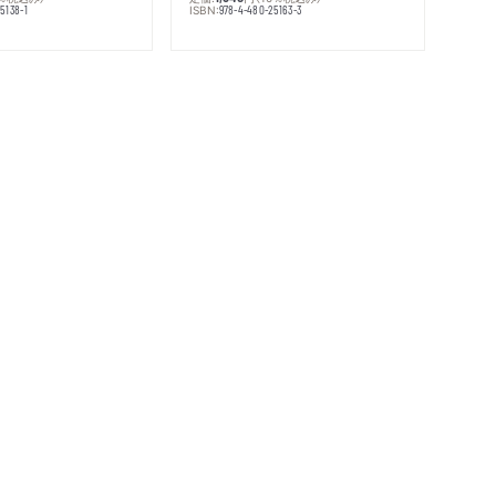
ISBN:
5138-1
978-4-480-25163-3