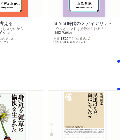
考える
ＳＮＳ時代のメディアリテラシー
けじゃないから
─ウソとホントは見分けられる？
内容紹介・目次
かこ
山脇岳志
著
著
感想をおくる
0％税込み）
定価:
円
（10％税込み）
1,320
ISBN:
5152-7
978-4-480-25154-1
！
ちくま新書