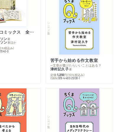
シリーズ・全集
ムーミン・コミックス 全１４巻セット
ソン
著
ソン
著
ほか
10％税込み）
77040-0
苦手から始める作文教室
─文章が書けたらいいことはある？
津村記久子
著
定価:
円
（10％税込み）
1,210
ISBN:
978-4-480-25138-1
シリーズ・全集