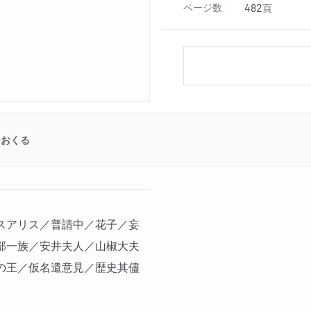
ページ数
482
頁
をおくる
スアリス／普請中／花子／妄
部一族／安井夫人／山椒大夫
の王／仮名遣意見／歴史其儘