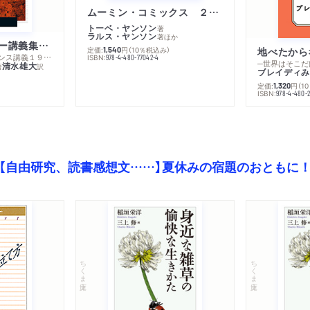
ムーミン・コミックス ２ あこがれの遠い土地
トーベ・ヤンソン
著
ラルス・ヤンソン
著
ほか
ミシェル・フーコー講義集成１０ 主体性と真理
定価:
円
（10％税込み）
地べたから
1,540
─コレージュ・ド・フランス講義１９８０－１９８１年度
ISBN:
978-4-480-77042-4
─世界はそこだ
清水雄大
著
訳
ブレイディみ
定価:
円
（1
1,320
）
ISBN:
978-4-480-2
【自由研究、読書感想文……】夏休みの宿題のおともに
ちくま文庫
ちくま文庫