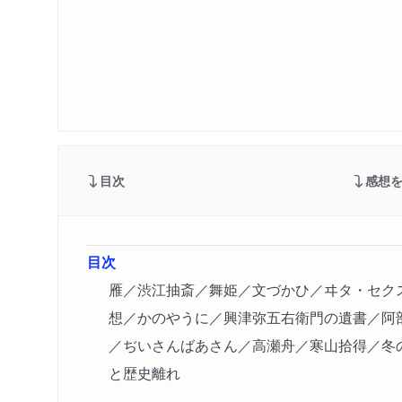
目次
感想
目次
雁／渋江抽斎／舞姫／文づかひ／ヰタ・セク
想／かのやうに／興津弥五右衛門の遺書／阿
／ぢいさんばあさん／高瀬舟／寒山拾得／冬
と歴史離れ