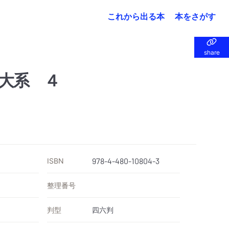
これから出る本
本をさがす
share
share
大系 ４
ISBN
978-4-480-10804-3
整理番号
判型
四六判