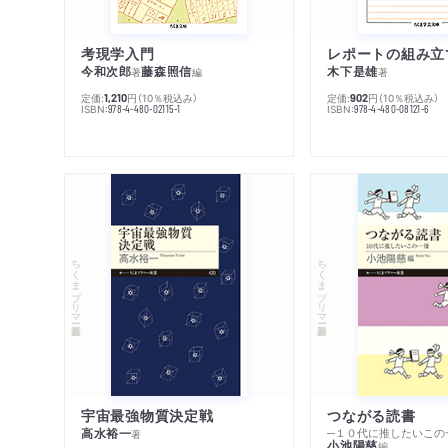
考現学入門
レポートの組み立
今和次郎
藤森照信
木下是雄
著
編
著
定価:
円
（10％税込み）
定価:
円
（10％税込み）
1,210
902
ISBN:
ISBN:
978-4-480-02115-1
978-4-480-08121-6
ちくまプリマー新書
ちくまプリマー新書
宇宙最強物質決定戦
つながる読書
高水裕一
─１０代に推したいこの
著
小池陽慈
編