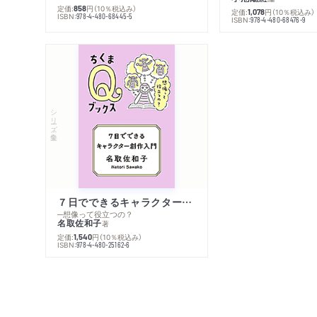
定価:
円
（10％税込み）
858
定価:
円
（10％税込み）
1,078
ISBN:
978-4-480-68445-5
ISBN:
978-4-480-68476-9
シリーズ・全集
７日でできるキャラクター創作入門
─想像って役立つの？
名取佐和子
著
定価:
円
（10％税込み）
1,540
ISBN:
978-4-480-25162-6