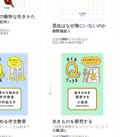
の愉快な生きかた
栄洋
著
昆虫はなぜ海にいないのか
％税込み）
朝野維起
著
42819-6
定価:
円
（10％税込み）
1,056
ISBN:
978-4-480-07756-1
シリーズ・全集
める作文教室
生きものを探究する
らいいことはある？
─自然を観察するってどういうこと？
小島渉
著
0％税込み）
定価:
円
（10％税込み）
1,540