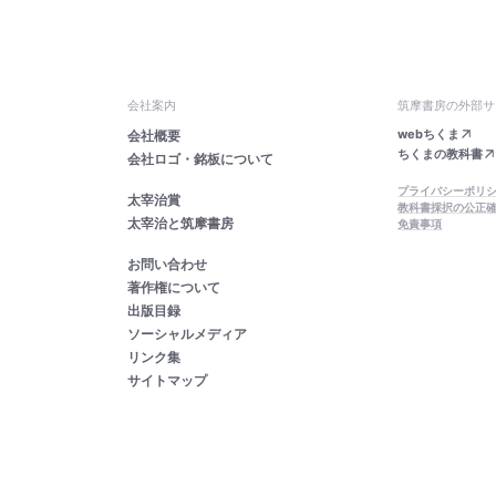
会社案内
筑摩書房の外部サ
webちくま
会社概要
ちくまの教科書
会社ロゴ・銘板について
プライバシーポリ
太宰治賞
教科書採択の公正
太宰治と筑摩書房
免責事項
お問い合わせ
著作権について
出版目録
ソーシャルメディア
リンク集
サイトマップ