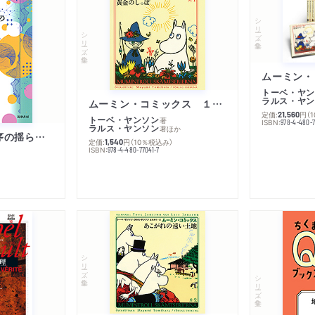
シリーズ・全集
シリーズ・全集
トーベ・ヤン
ラルス・ヤン
ムーミン・コミックス １ 黄金のしっぽ
定価:
円
（
21,560
トーベ・ヤンソン
著
ISBN:
978-4-480-
ラルス・ヤンソン
著
ほか
「リベラル国際秩序の揺らぎ」再考 年報政治学２０２６‐Ⅰ
定価:
円
（10％税込み）
1,540
ISBN:
978-4-480-77041-7
シリーズ・全集
シリーズ・全集