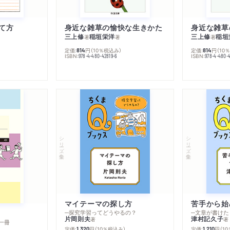
て方
身近な雑草の愉快な生きかた
身近な雑草
三上修
稲垣栄洋
三上修
稲垣
著
著
著
定価:
円
（10％税込み）
定価:
円
（10
814
814
ISBN:
ISBN:
978-4-480-42819-6
978-4-480-
シリーズ・全集
シリーズ・全集
マイテーマの探し方
苦手から始
─探究学習ってどうやるの？
─文章が書けた
片岡則夫
津村記久子
著
著
一冊
定価:
円
（10％税込み）
定価:
円
（1
1,320
1,210