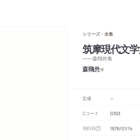
シリーズ・全集
筑摩現代文学
——森鴎外集
森鴎外
著
定価
--
Cコード
0393
刊行日
1976/01/14