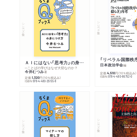
シリーズ・全集
シリーズ・全集
ＡＩにはない「思考力」の身につけ方
日本政治学会
編
─ことばの学びはなぜ大切なのか？
今井むつみ
著
定価:
円
（10％税込み）
4,510
ISBN:
978-4-480-86752-0
定価:
円
（10％税込み）
1,320
ISBN:
978-4-480-25155-8
シリーズ・全集
シリーズ・全集