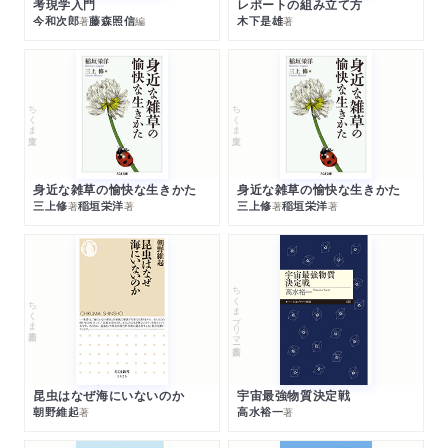
考現学入門
レポートの組み立て方
今和次郎
藤森照信
木下是雄
著
編
著
ちくま文庫
ちくま文庫
身近な雑草の愉快な生きかた
身近な雑草の愉快な生きかた
三上修
稲垣栄洋
三上修
稲垣栄洋
著
著
著
著
ちくまプリマー新書
ちくま新書
昆虫はなぜ海にいないのか
宇宙最強物質決定戦
朝野維起
高水裕一
著
著