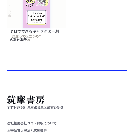
シリーズ・全集
７日でできるキャラクター創作入門
─想像って役立つの？
名取佐和子
著
〒111-8755
東京都台東区蔵前2-5-3
会社概要
会社ロゴ・銘板について
太宰治賞
太宰治と筑摩書房