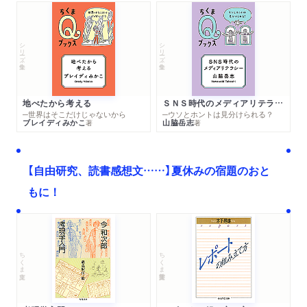
シリーズ・全集
シリーズ・全集
地べたから考える
ＳＮＳ時代のメディアリテラシー
─世界はそこだけじゃないから
─ウソとホントは見分けられる？
ブレイディみかこ
山脇岳志
著
著
【自由研究、読書感想文……】夏休みの宿題のおと
もに！
ちくま文庫
ちくま学芸文庫