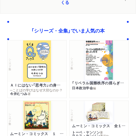
くる
「シリーズ・全集」でいま人気の本
シリーズ・全集
シリーズ・全集
「リベラル国際秩序の揺らぎ」再考 年報政治学２０２６‐Ⅰ
ＡＩにはない「思考力」の身につけ方
日本政治学会
編
─ことばの学びはなぜ大切なのか？
今井むつみ
著
シリーズ・全集
シリーズ・全集
ムーミン・コミックス 全１４巻セット
トーベ・ヤンソン
著
ムーミン・コミックス １ 黄金のしっぽ
ラルス・ヤンソン
著
ほか