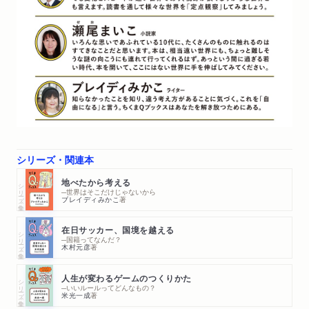
シリーズ・関連本
地べたから考える
シリーズ・全集
─世界はそこだけじゃないから
ブレイディみかこ
著
在日サッカー、国境を越える
シリーズ・全集
─国籍ってなんだ？
木村元彦
著
人生が変わるゲームのつくりかた
シリーズ・全集
─いいルールってどんなもの？
米光一成
著