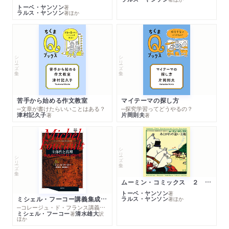
トーベ・ヤンソン
著
ラルス・ヤンソン
著
ほか
シリーズ・全集
シリーズ・全集
苦手から始める作文教室
マイテーマの探し方
─文章が書けたらいいことはある？
─探究学習ってどうやるの？
津村記久子
片岡則夫
著
著
シリーズ・全集
シリーズ・全集
ムーミン・コミックス ２ あこがれの遠い土地
トーベ・ヤンソン
著
ミシェル・フーコー講義集成１０ 主体性と真理
ラルス・ヤンソン
著
ほか
─コレージュ・ド・フランス講義１９８０－１９８１年度
ミシェル・フーコー
清水雄大
著
訳
ほか