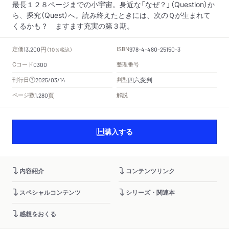
最長１２８ページまでの小宇宙。身近な「なぜ？」（Question）か
ら、探究（Quest）へ。読み終えたときには、次のＱが生まれて
くるかも？ ますます充実の第３期。
円
定価
ISBN
13,200
（10％税込）
978-4-480-25150-3
Cコード
整理番号
0300
四六変判
刊行日
判型
2025/03/14
頁
ページ数
解説
1,280
購入する
内容紹介
コンテンツリンク
スペシャルコンテンツ
シリーズ・関連本
感想をおくる