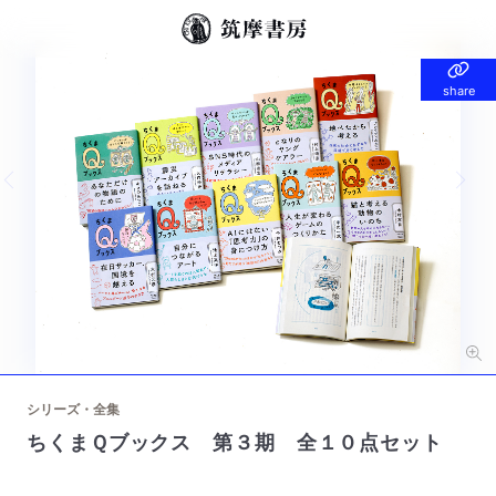
share
share
Previous slide
Nex
シリーズ・全集
ちくまＱブックス 第３期 全１０点セット