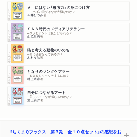
ＡＩにはない「思考力」の身につけ方
シリーズ・全集
─ことばの学びはなぜ大切なのか？
今井むつみ
著
ＳＮＳ時代のメディアリテラシー
シリーズ・全集
─ウソとホントは見分けられる？
山脇岳志
著
猫と考える動物のいのち
シリーズ・全集
─命に優劣なんてあるの？
木村友祐
著
となりのヤングケアラー
シリーズ・全集
─ＳＯＳをキャッチするには？
村上靖彦
著
自分につながるアート
シリーズ・全集
─美しいってなぜ感じるのかな？
池上英洋
著
『ちくまＱブックス 第３期 全１０点セット』の感想をお