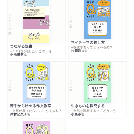
ちくまプリマー新書
シリーズ・全集
マイテーマの探し方
つながる読書
─探究学習ってどうやるの？
片岡則夫
著
─１０代に推したいこの一冊
小池陽慈
編
シリーズ・全集
シリーズ・全集
苦手から始める作文教室
生きものを探究する
─文章が書けたらいいことはある？
─自然を観察するってどういうこと？
津村記久子
小島渉
著
著