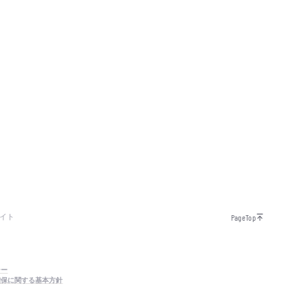
イト
PageTop
シー
確保に関する基本方針