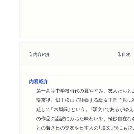
内容紹介
目次
内容紹介
第一高等中学校時代の夏やすみ、友人たちと
帰京後、郷里松山で静養する級友正岡子規に
題して『木屑録』という。「漢文」であるがゆ
の作品の諧謔にみちた味わいを、軽妙自在な
との若き日の交友や日本人の「漢文」観にも説