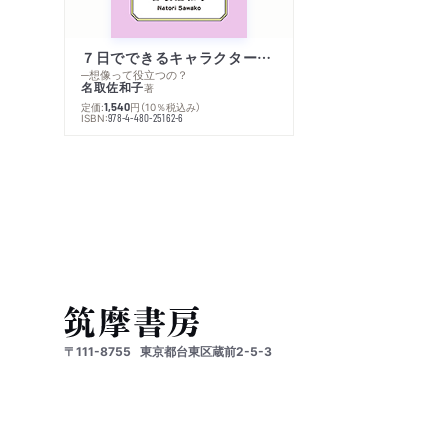
７日でできるキャラクター創作入門
─想像って役立つの？
名取佐和子
著
定価:
円
（10％税込み）
1,540
ISBN:
978-4-480-25162-6
〒111-8755
東京都台東区蔵前2-5-3