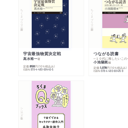
ちくまプリマー新書
ちくまプリマー新書
宇宙最強物質決定戦
つながる読書
高水裕一
─１０代に推したいこの
著
小池陽慈
編
定価:
円
（10％税込み）
858
定価:
円
（10％税込み）
1,078
ISBN:
978-4-480-68445-5
ISBN:
978-4-480-68476-9
シリーズ・全集