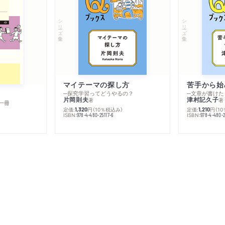
シリーズ・全集
シリーズ・全集
マイテーマの探し方
苦手から始
─探究学習ってどうやるの？
─文章が書けた
片岡則夫
津村記久子
著
著
一冊
定価:
円
（10％税込み）
定価:
円
（1
1,320
1,210
ISBN:
ISBN:
978-4-480-25117-6
978-4-480-2