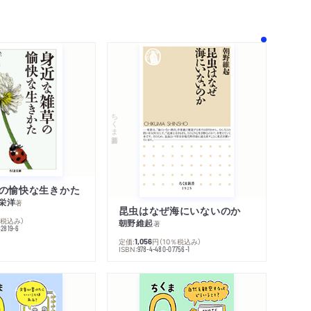
！
ちくま新書
の愉快な生きかた
栄洋
著
昆虫はなぜ海にいないのか
％税込み）
朝野維起
著
42819-6
定価:
円
（10％税込み）
1,056
ISBN:
978-4-480-07756-1