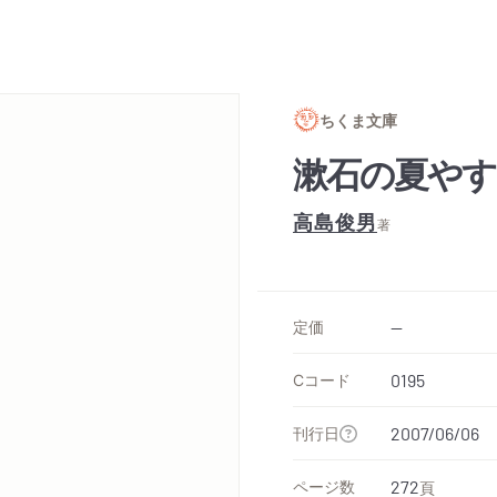
ちくま文庫
漱石の夏やす
高島俊男
著
定価
--
Cコード
0195
刊行日
2007/06/06
ページ数
272
頁