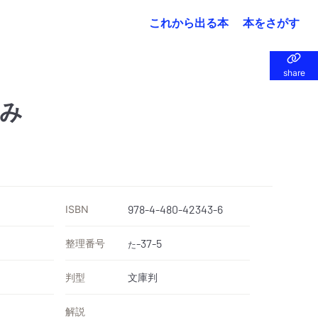
これから出る本
本をさがす
share
share
み
ISBN
978-4-480-42343-6
整理番号
-37-5
た
判型
文庫判
解説