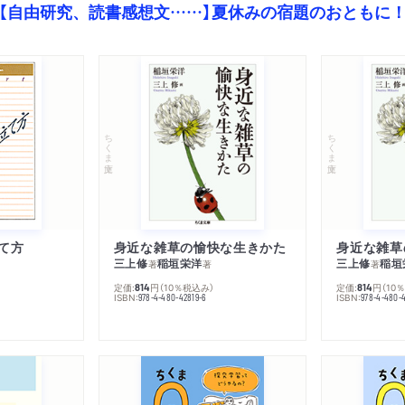
【自由研究、読書感想文……】夏休みの宿題のおともに
ちくま文庫
ちくま文庫
て方
身近な雑草の愉快な生きかた
身近な雑草
三上修
稲垣栄洋
三上修
稲垣
著
著
著
定価:
円
（10％税込み）
定価:
円
（10
814
814
ISBN:
ISBN:
978-4-480-42819-6
978-4-480-