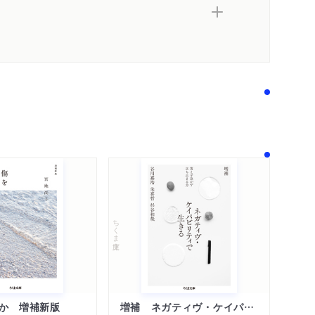
ちくま文庫
か 増補新版
増補 ネガティヴ・ケイパビリティで生きる