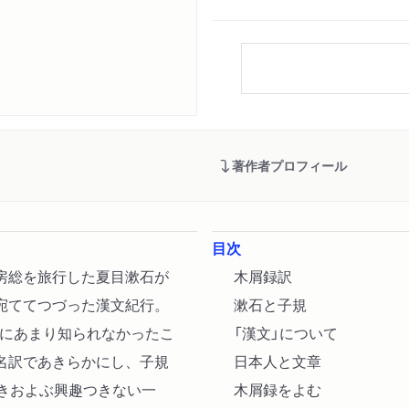
著作者プロフィール
目次
房総を旅行した夏目漱石が
木屑録訳
宛ててつづった漢文紀行。
漱石と子規
えにあまり知られなかったこ
「漢文」について
名訳であきらかにし、子規
日本人と文章
きおよぶ興趣つきない一
木屑録をよむ