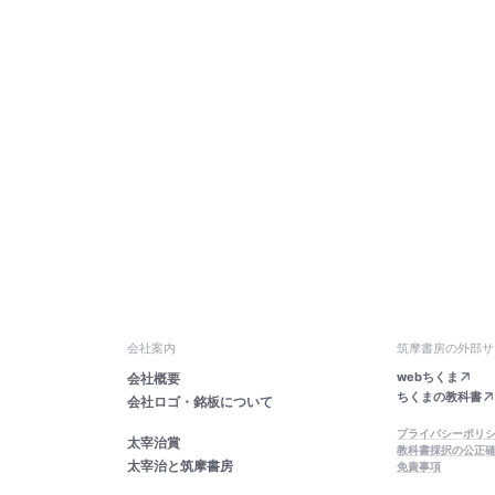
会社案内
筑摩書房の外部サ
webちくま
会社概要
ちくまの教科書
会社ロゴ・銘板について
プライバシーポリ
太宰治賞
教科書採択の公正
太宰治と筑摩書房
免責事項