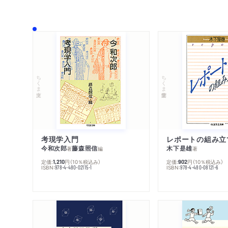
ちくま文庫
ちくま学芸文庫
考現学入門
レポートの組み立
今和次郎
藤森照信
木下是雄
著
編
著
定価:
円
（10％税込み）
定価:
円
（10％税込み）
1,210
902
ISBN:
ISBN:
978-4-480-02115-1
978-4-480-08121-6