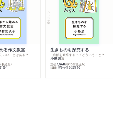
シリーズ・全集
める作文教室
生きものを探究する
らいいことはある？
─自然を観察するってどういうこと？
小島渉
著
0％税込み）
定価:
円
（10％税込み）
1,540
ISBN:
5138-1
978-4-480-25163-3