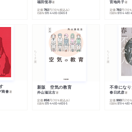
福田恆存
宮地尚子
著
著
定価:
円
（10％税込み）
定価:
円
（10
792
792
ISBN:
ISBN:
978-4-480-03416-8
978-4-480-
ちくま文庫
ちくま文庫
す
新版 空気の教育
グ商會
著
外山滋比古
春日武彦
著
著
定価:
円
（10％税込み）
定価:
円
（10
858
990
ISBN:
ISBN:
978-4-480-44106-5
978-4-480-