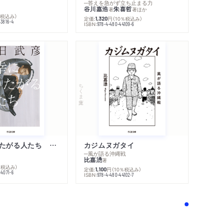
─答えを急がず立ち止まる力
谷川嘉浩
朱喜哲
著
著
ほか
％税込み）
定価:
円
（10％税込み）
1,320
43816-4
ISBN:
978-4-480-44109-6
ちくま文庫
内容紹介・目次
著作者プロフィール
感想をおくる
不幸になりたがる人たち 増補新版
カジムヌガタイ
─風が語る沖縄戦
比嘉慂
著
％税込み）
定価:
円
（10％税込み）
1,100
44071-6
ISBN:
978-4-480-44102-7