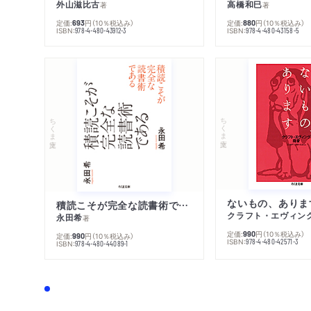
外山滋比古
高橋和巳
著
著
定価:
円
（10％税込み）
定価:
円
（10％税込み）
693
880
ISBN:
ISBN:
978-4-480-43912-3
978-4-480-43158-5
ちくま文庫
ちくま文庫
ないもの、ありま
積読こそが完全な読書術である
クラフト・エヴィン
永田希
著
定価:
円
（10％税込み）
990
定価:
円
（10％税込み）
990
ISBN:
978-4-480-42571-3
ISBN:
978-4-480-44089-1