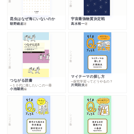
昆虫はなぜ海にいないのか
宇宙最強物質決定戦
朝野維起
高水裕一
著
著
ちくまプリマー新書
シリーズ・全集
マイテーマの探し方
つながる読書
─探究学習ってどうやるの？
片岡則夫
著
─１０代に推したいこの一冊
小池陽慈
編
シリーズ・全集
シリーズ・全集