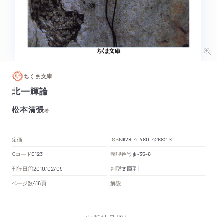
ちくま文庫
北一輝論
松本清張
著
定価
ISBN
--
978-4-480-42682-6
Cコード
整理番号
ま
0123
-35-6
文庫判
刊行日
判型
2010/02/09
頁
ページ数
解説
416