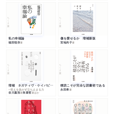
ちくま文庫
ちくま文庫
私の幸福論
傷を愛せるか 増補新版
福田恆存
宮地尚子
著
著
ちくま文庫
ちくま文庫
増補 ネガティヴ・ケイパビリティで生きる
積読こそが完全な読書術である
─答えを急がず立ち止まる力
永田希
著
谷川嘉浩
朱喜哲
著
著
ほか