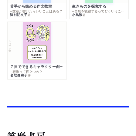
苦手から始める作文教室
生きものを探究する
─文章が書けたらいいことはある？
─自然を観察するってどういうこと？
津村記久子
小島渉
著
著
シリーズ・全集
７日でできるキャラクター創作入門
─想像って役立つの？
名取佐和子
著