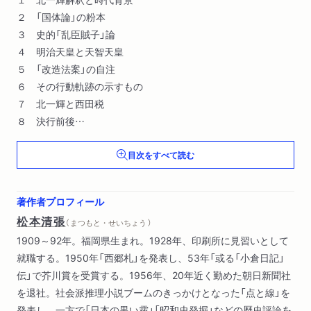
２ 「国体論」の粉本
３ 史的「乱臣賊子」論
４ 明治天皇と天智天皇
５ 「改造法案」の自注
６ その行動軌跡の示すもの
７ 北一輝と西田税
８ 決行前後
９ 断罪の論理
目次をすべて読む
対談 ある国家主義者の原像（久野収・松本清張）
著作者プロフィール
松本清張
（ まつもと・せいちょう ）
1909～92年。福岡県生まれ。1928年、印刷所に見習いとして
就職する。1950年「西郷札」を発表し、53年「或る「小倉日記」
伝」で芥川賞を受賞する。1956年、20年近く勤めた朝日新聞社
を退社。社会派推理小説ブームのきっかけとなった「点と線」を
発表し、一方で「日本の黒い霧」「昭和史発掘」などの歴史評論を