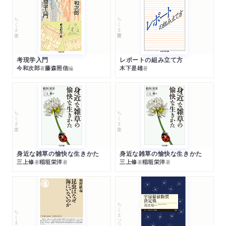
ちくま文庫
ちくま学芸文庫
考現学入門
レポートの組み立て方
今和次郎
藤森照信
木下是雄
著
編
著
ちくま文庫
ちくま文庫
身近な雑草の愉快な生きかた
身近な雑草の愉快な生きかた
三上修
稲垣栄洋
三上修
稲垣栄洋
著
著
著
著
ちくまプリマー新書
ちくま新書