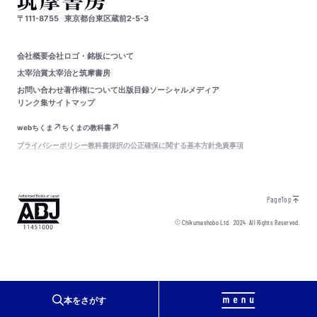
〒111-8755
東京都台東区蔵前2-5-3
会社概要
会社ロゴ・銘板について
太宰治賞
太宰治と筑摩書房
お問い合わせ
著作権について
出版目録
ソーシャルメディア
リンク集
サイトマップ
webちくま
ちくまの教科書
プライバシーポリシー
教科書採択の公正確保に関する基本方針
免責事項
PageTop
© Chikumashobo Ltd.
2024
All Rights Reserved.
本をさがす