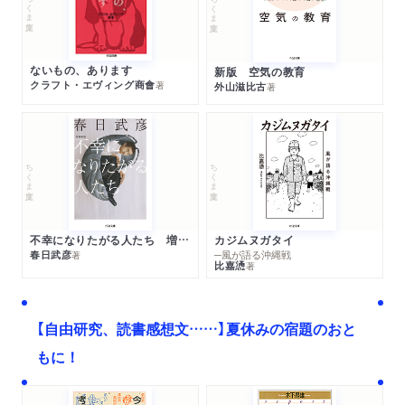
ちくま文庫
ちくま文庫
ないもの、あります
新版 空気の教育
クラフト・エヴィング商會
著
外山滋比古
著
ちくま文庫
ちくま文庫
不幸になりたがる人たち 増補新版
カジムヌガタイ
春日武彦
─風が語る沖縄戦
著
比嘉慂
著
【自由研究、読書感想文……】夏休みの宿題のおと
もに！