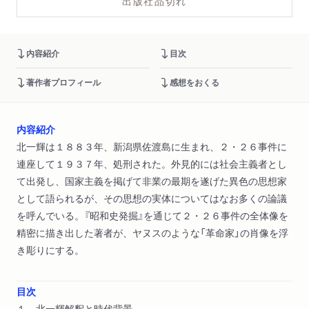
出版社品切れ
内容紹介
目次
著作者プロフィール
感想をおくる
内容紹介
北一輝は１８８３年、新潟県佐渡島に生まれ、２・２６事件に
連座して１９３７年、処刑された。外見的には社会主義者とし
て出発し、国家主義を掲げて非業の最期を遂げた異色の思想家
として語られるが、その思想の実体についてはなお多くの論議
を呼んでいる。『昭和史発掘』を通じて２・２６事件の全体像を
精密に描き出した著者が、ヤヌスのような「革命家」の肖像を浮
き彫りにする。
目次
１ 北一輝解釈と時代背景