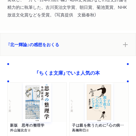
精力的に執筆した。吉川英治文学賞、朝日賞、菊池寛賞、NHK
放送文化賞などを受賞。（写真提供 文藝春秋）
『北一輝論』の感想をおくる
「ちくま文庫」でいま人気の本
ちくま文庫
ちくま文庫
新版 思考の整理学
子は親を救うために「心の病」になる
外山滋比古
高橋和巳
著
著