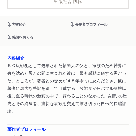
出版社品切れ
内容紹介
著作者プロフィール
感想をおくる
内容紹介
ＢＣ級戦犯として処刑された朝鮮人の父と、家族のため苦界に
身を沈めた母との間に生まれた彼は、最も感動に値する男だっ
た。ところが、著者との交友が４５年余りに及んだとき、彼は
著者に厖大な手記を遺して自裁する。敗戦期からバブル崩壊以
後に至る時代の激変の中で、変わることのなかった「友情」の歴
史とその終焉を、痛切な哀歓を交えて描き切った自伝的長編評
論。
著作者プロフィール