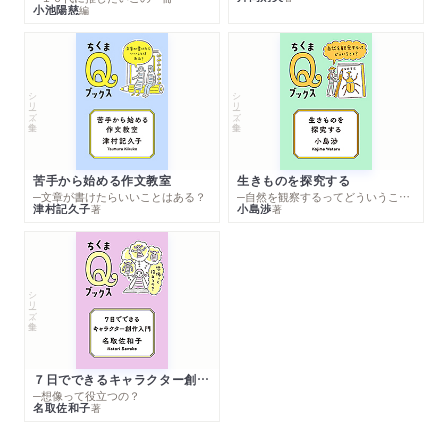
小池陽慈
編
シリーズ・全集
シリーズ・全集
苦手から始める作文教室
生きものを探究する
─文章が書けたらいいことはある？
─自然を観察するってどういうこと？
津村記久子
小島渉
著
著
シリーズ・全集
７日でできるキャラクター創作入門
─想像って役立つの？
名取佐和子
著