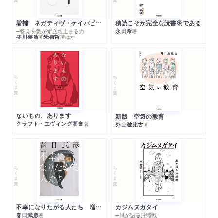
増補 ネガティヴ・ケイパビリティで生きる
積読こそが完全な読書術である
─答えを急がず立ち止まる力
永田希
著
谷川嘉浩
朱喜哲
著
著
ほか
ちくま文庫
ちくま文庫
ないもの、あります
新版 空気の教育
クラフト・エヴィング商會
著
外山滋比古
著
ちくま文庫
ちくま文庫
不幸になりたがる人たち 増補新版
カジムヌガタイ
春日武彦
─風が語る沖縄戦
著