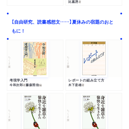
比嘉慂
著
【自由研究、読書感想文……】夏休みの宿題のおと
もに！
ちくま文庫
ちくま学芸文庫
考現学入門
レポートの組み立て方
今和次郎
藤森照信
木下是雄
著
編
著
ちくま文庫
ちくま文庫