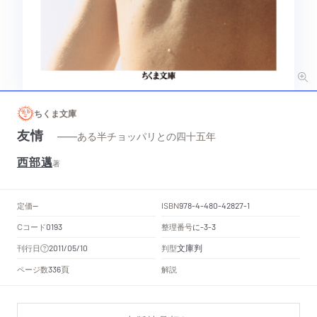
ちくま文庫
友情
——ある半チョッパリとの四十五年
西部邁
著
定価
ISBN
--
978-4-480-42827-1
Cコード
整理番号
に
0193
-3-3
文庫判
刊行日
判型
2011/05/10
頁
ページ数
解説
336