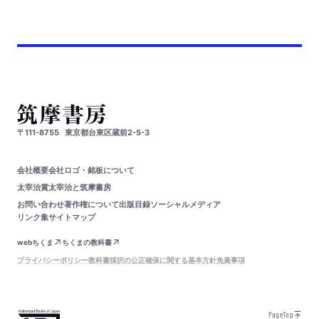
〒111-8755
東京都台東区蔵前2-5-3
会社概要
会社ロゴ・銘板について
太宰治賞
太宰治と筑摩書房
お問い合わせ
著作権について
出版目録
ソーシャルメディア
リンク集
サイトマップ
webちくま
ちくまの教科書
プライバシーポリシー
教科書採択の公正確保に関する基本方針
免責事項
PageTop