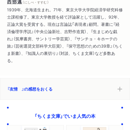
西部邁
（ にしべ・すすむ ）
1939年、北海道生まれ。71年、東京大学大学院経済学研究科修
士課程修了。東京大学教授を経て評論家として活躍し、92年、
正論大賞を受賞する。現在は言論誌「表現者」顧問。著書に『経
済倫理学序説』（中央公論新社、吉野作造賞）、『生まじめな戯
れ』（筑摩書房、サントリー学芸賞）、『サンチョ・キホーテの
旅』（芸術選奨文部科学大臣賞）、『保守思想のための39章』（ちく
ま新書）、『知識人の裏切り』（対談、ちくま文庫）など多数あ
る。
『友情 』の感想をおくる
「ちくま文庫」でいま人気の本