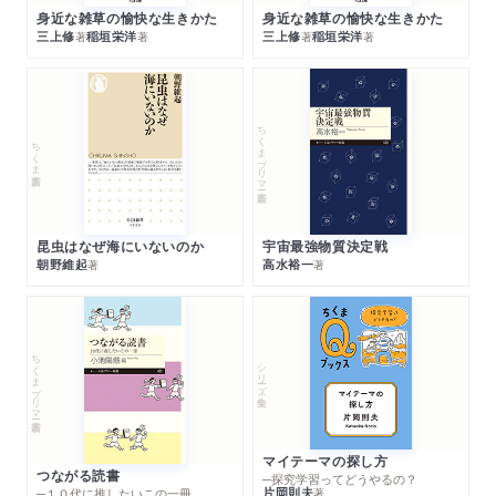
身近な雑草の愉快な生きかた
身近な雑草の愉快な生きかた
三上修
稲垣栄洋
三上修
稲垣栄洋
著
著
著
著
ちくまプリマー新書
ちくま新書
昆虫はなぜ海にいないのか
宇宙最強物質決定戦
朝野維起
高水裕一
著
著
ちくまプリマー新書
シリーズ・全集
マイテーマの探し方
つながる読書
─探究学習ってどうやるの？
片岡則夫
著
─１０代に推したいこの一冊