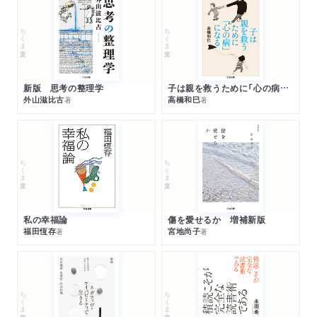
ちくま文庫
ちくま文庫
新版 思考の整理学
子は親を救うために「心の病」になる
外山滋比古
高橋和巳
著
著
ちくま文庫
ちくま文庫
私の幸福論
傷を愛せるか 増補新版
福田恆存
宮地尚子
著
著
ちくま文庫
ちくま文庫