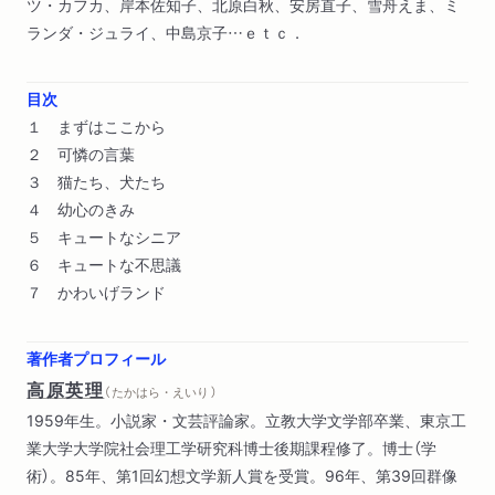
ツ・カフカ、岸本佐知子、北原白秋、安房直子、雪舟えま、ミ
ランダ・ジュライ、中島京子…ｅｔｃ．
目次
１ まずはここから
２ 可憐の言葉
３ 猫たち、犬たち
４ 幼心のきみ
５ キュートなシニア
６ キュートな不思議
７ かわいげランド
著作者プロフィール
高原英理
（ たかはら・えいり ）
1959年生。小説家・文芸評論家。立教大学文学部卒業、東京工
業大学大学院社会理工学研究科博士後期課程修了。博士（学
術）。85年、第1回幻想文学新人賞を受賞。96年、第39回群像