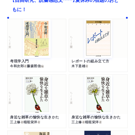
もに！
ちくま文庫
ちくま学芸文庫
考現学入門
レポートの組み立て方
今和次郎
藤森照信
木下是雄
著
編
著
ちくま文庫
ちくま文庫
身近な雑草の愉快な生きかた
身近な雑草の愉快な生きかた
三上修
稲垣栄洋
三上修
稲垣栄洋
著
著
著
著