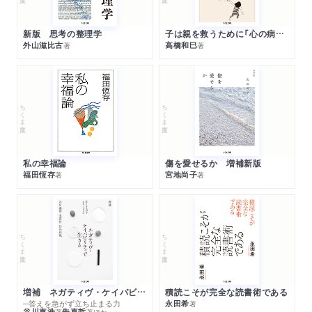
新版 思考の整理学
子は親を救うために「心の病」になる
外山滋比古
高橋和巳
著
著
ちくま文庫
ちくま文庫
私の幸福論
傷を愛せるか 増補新版
福田恆存
宮地尚子
著
著
ちくま文庫
ちくま文庫
増補 ネガティヴ・ケイパビリティで生きる
積読こそが完全な読書術である
─答えを急がず立ち止まる力
永田希
著
谷川嘉浩
朱喜哲
著
著
ほか