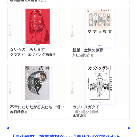
ちくま文庫
ちくま文庫
ないもの、あります
新版 空気の教育
クラフト・エヴィング商會
著
外山滋比古
著
ちくま文庫
ちくま文庫
不幸になりたがる人たち 増補新版
カジムヌガタイ
春日武彦
─風が語る沖縄戦
著
比嘉慂
著
【自由研究、読書感想文……】夏休みの宿題のおと