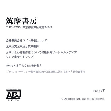
〒111-8755
東京都台東区蔵前2-5-3
会社概要
会社ロゴ・銘板について
太宰治賞
太宰治と筑摩書房
お問い合わせ
著作権について
出版目録
ソーシャルメディア
リンク集
サイトマップ
webちくま
ちくまの教科書
プライバシーポリシー
教科書採択の公正確保に関する基本方針
免責事項
PageTop
© Chikumashobo Ltd.
2024
All Rights Reserved.