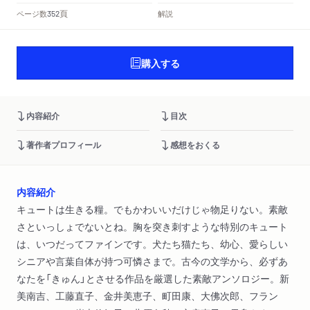
頁
ページ数
解説
352
購入する
内容紹介
目次
著作者プロフィール
感想をおくる
内容紹介
キュートは生きる糧。でもかわいいだけじゃ物足りない。素敵
さといっしょでないとね。胸を突き刺すような特別のキュート
は、いつだってファインです。犬たち猫たち、幼心、愛らしい
シニアや言葉自体が持つ可憐さまで。古今の文学から、必ずあ
なたを「きゅん」とさせる作品を厳選した素敵アンソロジー。新
美南吉、工藤直子、金井美恵子、町田康、大佛次郎、フラン