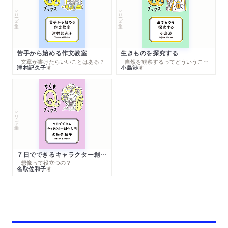
シリーズ・全集
シリーズ・全集
苦手から始める作文教室
生きものを探究する
─文章が書けたらいいことはある？
─自然を観察するってどういうこと？
津村記久子
小島渉
著
著
シリーズ・全集
７日でできるキャラクター創作入門
─想像って役立つの？
名取佐和子
著