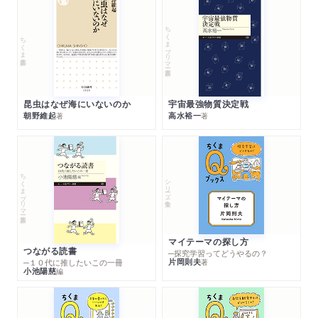
ちくまプリマー新書
ちくま新書
昆虫はなぜ海にいないのか
宇宙最強物質決定戦
朝野維起
高水裕一
著
著
ちくまプリマー新書
シリーズ・全集
マイテーマの探し方
つながる読書
─探究学習ってどうやるの？
片岡則夫
著
─１０代に推したいこの一冊
小池陽慈
編