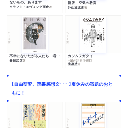
ないもの、あります
新版 空気の教育
クラフト・エヴィング商會
著
外山滋比古
著
ちくま文庫
ちくま文庫
不幸になりたがる人たち 増補新版
カジムヌガタイ
春日武彦
─風が語る沖縄戦
著
比嘉慂
著
【自由研究、読書感想文……】夏休みの宿題のおと
もに！
ちくま文庫
ちくま学芸文庫