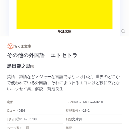
ちくま文庫
その他の外国語 エトセトラ
黒田龍之助
著
英語、独語などメジャーな言語ではないけれど、世界のどこか
で使われている外国語。それにまつわる面白いけど役に立たな
いエッセイ集。解説 菊池良生
定価
ISBN
--
978-4-480-43402-9
Cコード
整理番号
く
0195
-26-2
文庫判
刊行日
判型
2017/03/08
頁
ページ数
解説
400