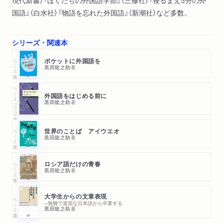
現代新書）『ぼくたちの外国語学部』（三修社）『寝るまえ5分の外
国語』（白水社）『物語を忘れた外国語』（新潮社）など多数。
シリーズ・関連本
ちくま文庫
ポケットに外国語を
黒田龍之助
著
ちくまプリマー新書
外国語をはじめる前に
黒田龍之助
著
ちくま文庫
世界のことば アイウエオ
黒田龍之助
著
ちくま文庫
ロシア語だけの青春
黒田龍之助
著
大学生からの文章表現
ちくま新書
─無難で退屈な日本語から卒業する
黒田龍之助
著