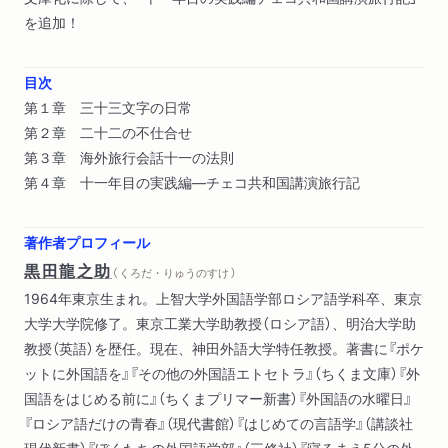
を追加！
目次
第１章 三十三文字の日常
第２章 二十二の不仕合せ
第３章 海外旅行会話十一の法則
第４章 十一年目の実践編―チェコ共和国講演旅行記
著作者プロフィール
黒田龍之助
（ くろだ・りゅうのすけ ）
1964年東京生まれ。上智大学外国語学部ロシア語学科卒、東京
大学大学院修了。東京工業大学助教授（ロシア語）、明治大学助
教授（英語）を歴任。現在、神田外語大学特任教授。著書に『ポケ
ットに外国語を』『その他の外国語エトセトラ』（ちくま文庫）『外
国語をはじめる前に』（ちくまプリマー新書）『外国語の水曜日』
『ロシア語だけの青春』（現代書館）『はじめての言語学』（講談社