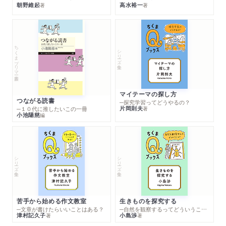
朝野維起
高水裕一
著
著
ちくまプリマー新書
シリーズ・全集
マイテーマの探し方
つながる読書
─探究学習ってどうやるの？
片岡則夫
著
─１０代に推したいこの一冊
小池陽慈
編
シリーズ・全集
シリーズ・全集
苦手から始める作文教室
生きものを探究する
─文章が書けたらいいことはある？
─自然を観察するってどういうこと？
津村記久子
小島渉
著
著