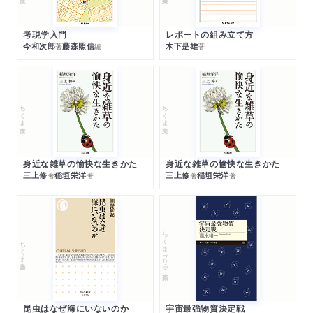
考現学入門
レポートの組み立て方
今和次郎
藤森照信
木下是雄
著
編
著
ちくま文庫
ちくま文庫
身近な雑草の愉快な生きかた
身近な雑草の愉快な生きかた
三上修
稲垣栄洋
三上修
稲垣栄洋
著
著
著
著
ちくまプリマー新書
ちくま新書
昆虫はなぜ海にいないのか
宇宙最強物質決定戦