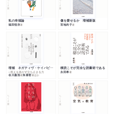
ちくま文庫
ちくま文庫
私の幸福論
傷を愛せるか 増補新版
福田恆存
宮地尚子
著
著
ちくま文庫
ちくま文庫
増補 ネガティヴ・ケイパビリティで生きる
積読こそが完全な読書術である
─答えを急がず立ち止まる力
永田希
著
谷川嘉浩
朱喜哲
著
著
ほか
ちくま文庫
ちくま文庫