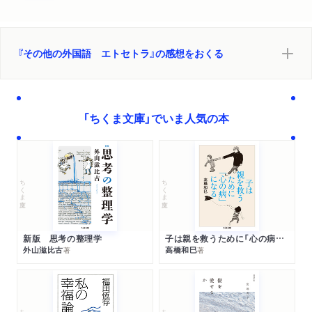
『その他の外国語 エトセトラ』の感想をおくる
「ちくま文庫」でいま人気の本
ちくま文庫
ちくま文庫
新版 思考の整理学
子は親を救うために「心の病」になる
外山滋比古
高橋和巳
著
著