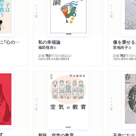
ちくま文庫
ちくま文庫
子は親を救うために「心の病」になる
私の幸福論
傷を愛せる
福田恆存
宮地尚子
著
著
定価:
円
（10％税込み）
定価:
円
（10
792
792
ISBN:
ISBN:
978-4-480-03416-8
978-4-480-
ちくま文庫
ちくま文庫
す
新版 空気の教育