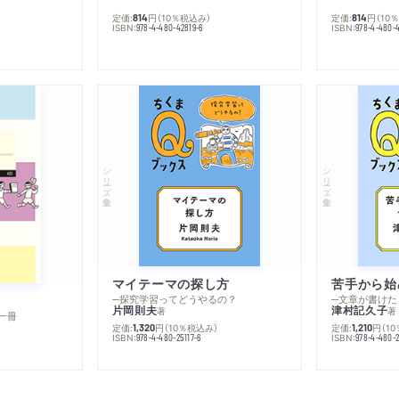
定価:
円
（10％税込み）
定価:
円
（10
814
814
ISBN:
ISBN:
978-4-480-42819-6
978-4-480-
シリーズ・全集
シリーズ・全集
マイテーマの探し方
苦手から始
─探究学習ってどうやるの？
─文章が書けた
片岡則夫
津村記久子
著
著
一冊
定価:
円
（10％税込み）
定価:
円
（1
1,320
1,210
ISBN:
ISBN:
978-4-480-25117-6
978-4-480-2