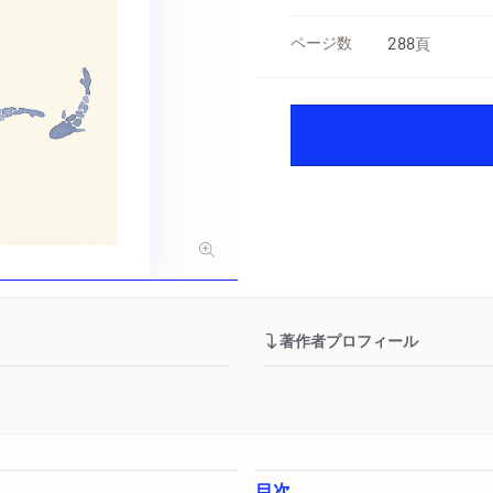
ページ数
288
頁
著作者プロフィール
目次