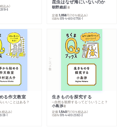
昆虫はなぜ海にいないのか
％税込み）
朝野維起
著
42819-6
定価:
円
（10％税込み）
1,056
ISBN:
978-4-480-07756-1
シリーズ・全集
める作文教室
生きものを探究する
らいいことはある？
─自然を観察するってどういうこと？
小島渉
著
0％税込み）
定価:
円
（10％税込み）
1,540
ISBN:
5138-1
978-4-480-25163-3