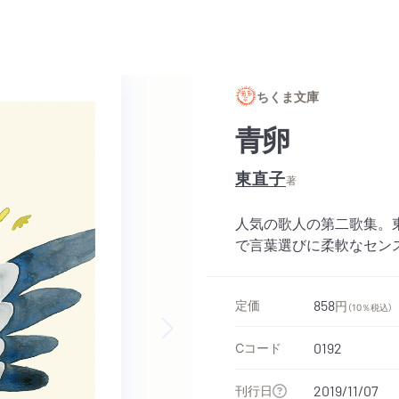
ちくま文庫
青卵
東直子
著
人気の歌人の第二歌集。
で言葉選びに柔軟なセン
定価
858
円
（10％税込）
Cコード
0192
Next slide
刊行日
2019/11/07