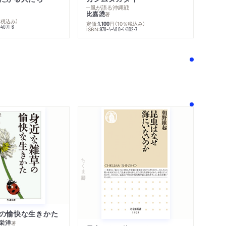
─風が語る沖縄戦
比嘉慂
著
％税込み）
定価:
円
（10％税込み）
1,100
44071-6
ISBN:
978-4-480-44102-7
！
ちくま新書
の愉快な生きかた
栄洋
著