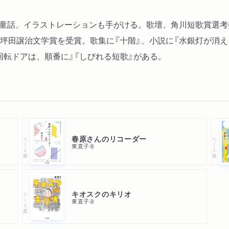
や童話、イラストレーションも手がける。歌壇、角川短歌賞選
回坪田譲治文学賞を受賞。歌集に『十階』、小説に『水銀灯が消え
回転ドアは、順番に』『しびれる短歌』がある。
春原さんのリコーダー
ちくま文庫
ちくま文庫
東直子
著
キオスクのキリオ
ちくま文庫
東直子
著