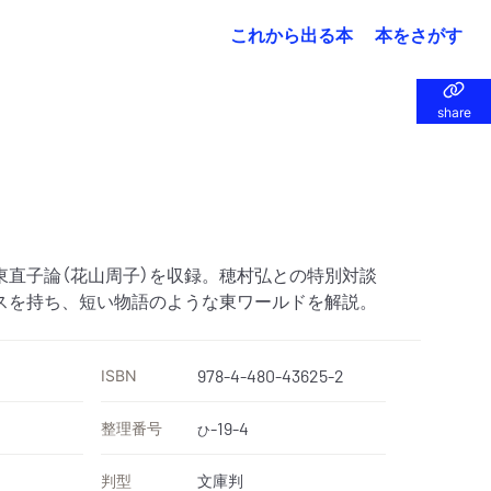
これから出る本
本をさがす
share
share
東直子論（花山周子）を収録。穂村弘との特別対談
スを持ち、短い物語のような東ワールドを解説。
ISBN
978-4-480-43625-2
整理番号
-19-4
ひ
判型
文庫判