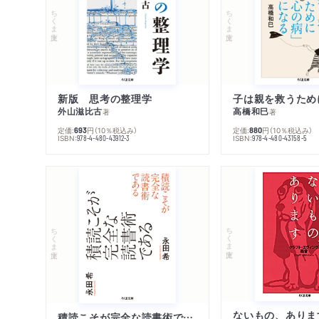
ちくま文庫
ちくま文庫
新版 思考の整理学
外山滋比古
高橋和巳
著
著
定価:
円
（10％税込み）
定価:
円
（10％税込み）
693
880
ISBN:
ISBN:
978-4-480-43912-3
978-4-480-43158-5
ちくま文庫
ちくま文庫
ないもの、ありま
積読こそが完全な読書術である