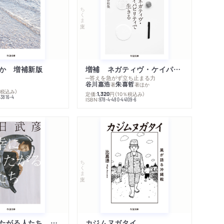
著作者プロフィール
ちくま文庫
シリーズ・関連本
感想をおくる
か 増補新版
増補 ネガティヴ・ケイパビリティで生きる
─答えを急がず立ち止まる力
谷川嘉浩
朱喜哲
著
著
ほか
％税込み）
定価:
円
（10％税込み）
1,320
43816-4
ISBN:
978-4-480-44109-6
ちくま文庫
不幸になりたがる人たち 増補新版
カジムヌガタイ