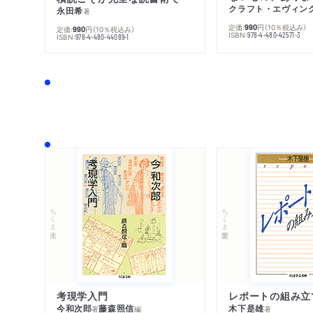
クラフト・エヴィン
永田希
著
定価:
円
（10％税込み）
990
定価:
円
（10％税込み）
990
ISBN:
978-4-480-42571-3
ISBN:
978-4-480-44089-1
ちくま文庫
ちくま学芸文庫
考現学入門
レポートの組み立
今和次郎
藤森照信
木下是雄
著
編
著