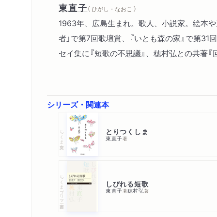
東直子
（ ひがし・なおこ ）
1963年、広島生まれ。歌人、小説家。絵本
者」で第7回歌壇賞、『いとも森の家』で第31
セイ集に『短歌の不思議』、穂村弘との共著『
シリーズ・関連本
とりつくしま
ちくま文庫
東直子
著
ちくまプリマー新書
しびれる短歌
東直子
穂村弘
著
著