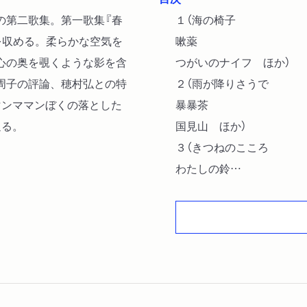
の第二歌集。第一歌集『春
１（海の椅子
を収める。柔らかな空気を
嗽薬
心の奥を覗くような影を含
つがいのナイフ ほか）
周子の評論、穂村弘との特
２（雨が降りさうで
マンママンぼくの落とした
暴暴茶
迫る。
国見山 ほか）
３（きつねのこころ
わたしの鈴
夜の額 ほか）