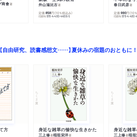
グ商會
著
外山滋比古
春日武彦
著
著
定価:
円
（10％税込み）
定価:
円
（10
858
990
ISBN:
ISBN:
978-4-480-44106-5
978-4-480-
【自由研究、読書感想文……】夏休みの宿題のおともに
ちくま文庫
ちくま文庫
て方
身近な雑草の愉快な生きかた
身近な雑草
三上修
稲垣栄洋
三上修
稲垣
著
著
著