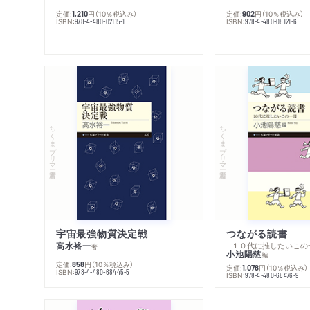
定価:
円
（10％税込み）
定価:
円
（10％税込み）
1,210
902
ISBN:
ISBN:
978-4-480-02115-1
978-4-480-08121-6
ちくまプリマー新書
ちくまプリマー新書
宇宙最強物質決定戦
つながる読書
高水裕一
─１０代に推したいこの
著
小池陽慈
編
定価:
円
（10％税込み）
858
定価:
円
（10％税込み）
1,078
ISBN:
978-4-480-68445-5
ISBN:
978-4-480-68476-9