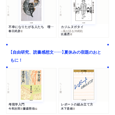
ちくま文庫
ちくま文庫
不幸になりたがる人たち 増補新版
カジムヌガタイ
春日武彦
─風が語る沖縄戦
著
比嘉慂
著
【自由研究、読書感想文……】夏休みの宿題のおと
もに！
ちくま文庫
ちくま学芸文庫
考現学入門
レポートの組み立て方
今和次郎
藤森照信
木下是雄
著
編
著