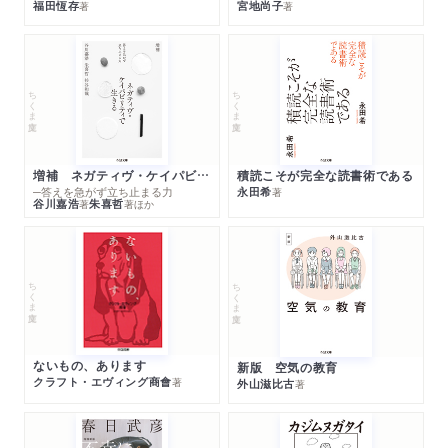
福田恆存
宮地尚子
著
著
ちくま文庫
ちくま文庫
増補 ネガティヴ・ケイパビリティで生きる
積読こそが完全な読書術である
─答えを急がず立ち止まる力
永田希
著
谷川嘉浩
朱喜哲
著
著
ほか
ちくま文庫
ちくま文庫
ないもの、あります
新版 空気の教育
クラフト・エヴィング商會
著
外山滋比古
著