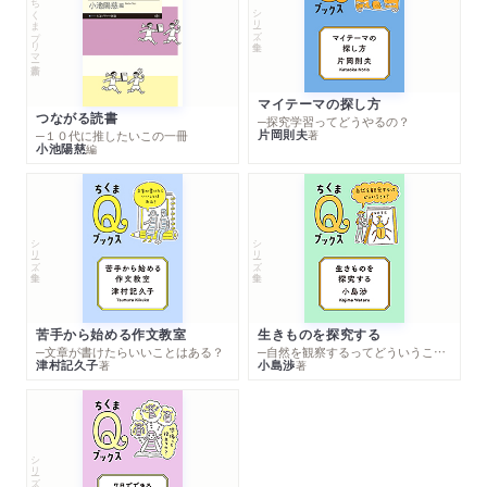
ちくまプリマー新書
シリーズ・全集
マイテーマの探し方
つながる読書
─探究学習ってどうやるの？
片岡則夫
著
─１０代に推したいこの一冊
小池陽慈
編
シリーズ・全集
シリーズ・全集
苦手から始める作文教室
生きものを探究する
─文章が書けたらいいことはある？
─自然を観察するってどういうこと？
津村記久子
小島渉
著
著
シリーズ・全集