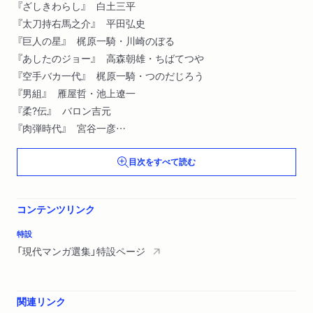
『ざしきわらし』 白土三平
『太刀持右馬之介』 平田弘史
『巨人の星』 梶原一騎・川崎のぼる
『あしたのジョー』 高森朝雄・ちばてつや
『空手バカ一代』 梶原一騎・つのだじろう
『男組』 雁屋哲・池上遼一
『柔?伝』 バロン吉元
『肉弾時代』 宮谷一彦
『友よ急げ』 高寺彰彦
目次をすべて読む
解説 夏目房之介
初出一覧
コンテンツリンク
特設
「現代マンガ選集」特設ページ
関連リンク