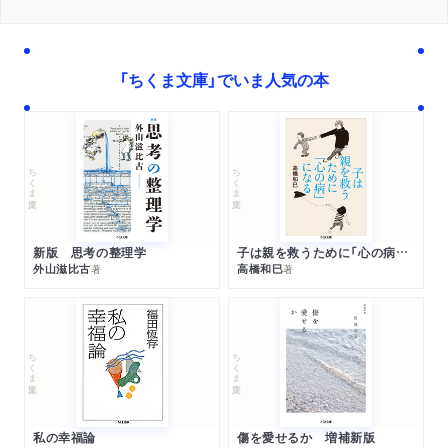
「ちくま文庫」でいま人気の本
ちくま文庫
ちくま文庫
新版 思考の整理学
子は親を救うために「心の病」になる
外山滋比古
高橋和巳
著
著
ちくま文庫
ちくま文庫
私の幸福論
傷を愛せるか 増補新版