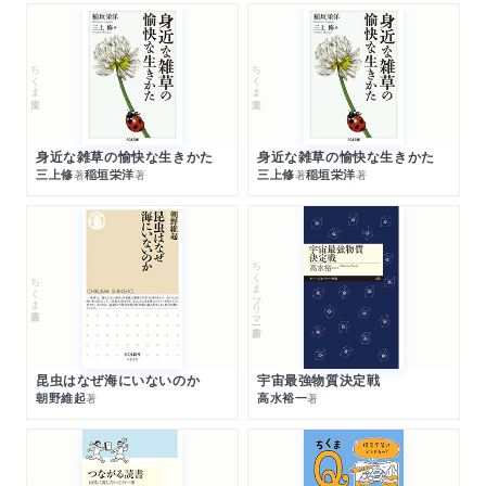
ちくま文庫
ちくま文庫
身近な雑草の愉快な生きかた
身近な雑草の愉快な生きかた
三上修
稲垣栄洋
三上修
稲垣栄洋
著
著
著
著
ちくまプリマー新書
ちくま新書
昆虫はなぜ海にいないのか
宇宙最強物質決定戦
朝野維起
高水裕一
著
著