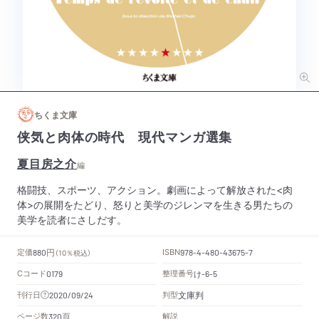
ちくま文庫
侠気と肉体の時代 現代マンガ選集
夏目房之介
編
格闘技、スポーツ、アクション。劇画によって解放された<肉
体>の展開をたどり、怒りと美学のジレンマを生きる男たちの
美学を読者にさしだす。
円
定価
ISBN
880
（10％税込）
978-4-480-43675-7
Cコード
整理番号
け
0179
-6-5
文庫判
刊行日
判型
2020/09/24
頁
ページ数
解説
320