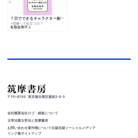
７日でできるキャラクター創作入門
─想像って役立つの？
名取佐和子
著
〒111-8755
東京都台東区蔵前2-5-3
会社概要
会社ロゴ・銘板について
太宰治賞
太宰治と筑摩書房
お問い合わせ
著作権について
出版目録
ソーシャルメディア
リンク集
サイトマップ